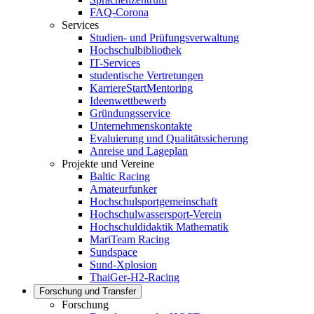
FAQ-Corona
Services
Studien- und Prüfungsverwaltung
Hochschulbibliothek
IT-Services
studentische Vertretungen
KarriereStartMentoring
Ideenwettbewerb
Gründungsservice
Unternehmenskontakte
Evaluierung und Qualitätssicherung
Anreise und Lageplan
Projekte und Vereine
Baltic Racing
Amateurfunker
Hochschulsportgemeinschaft
Hochschulwassersport-Verein
Hochschuldidaktik Mathematik
MariTeam Racing
Sundspace
Sund-Xplosion
ThaiGer-H2-Racing
Forschung und Transfer
Forschung