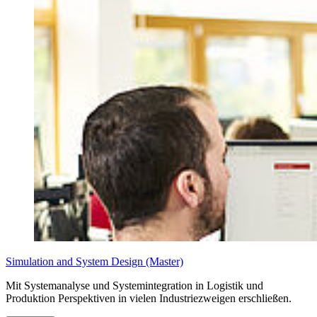
Perspektiven:
international bspw. Erzeugung und Nutzung
erneuerbarer Energien, Energiespeicher, Elektromobilität,
Automobilindustrie, Grundlagenforschung, Entwicklung,
Anwendung neuer Technologien sowie Konstruktion,
Inbetriebnahme und Service
Eine Übersicht über unsere angebotenen Double Degree
Programme finden Sie
hier
.
Jedes Doppelabschlussabkommen unterliegt eigenen
Bestimmungen. Für weitere Informationen wenden Sie sich bitte an
die StudiengangskoordinatorIn.
Simulation and System Design (Master)
Mit Systemanalyse und Systemintegration in Logistik und
Produktion Perspektiven in vielen Industriezweigen erschließen.
Anne Chris­ti­an­sen