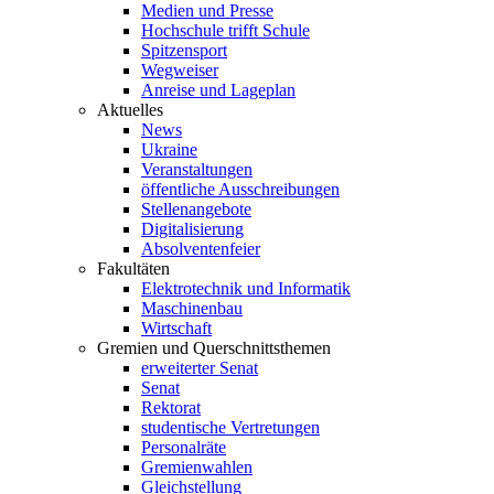
Medien und Presse
Hochschule trifft Schule
Spitzensport
Wegweiser
Anreise und Lageplan
Aktuelles
News
Ukraine
Veranstaltungen
öffentliche Ausschreibungen
Stellenangebote
Digitalisierung
Absolventenfeier
Fakultäten
Elektrotechnik und Informatik
Maschinenbau
Wirtschaft
Gremien und Querschnittsthemen
erweiterter Senat
Senat
Rektorat
studentische Vertretungen
Personalräte
Gremienwahlen
Gleichstellung