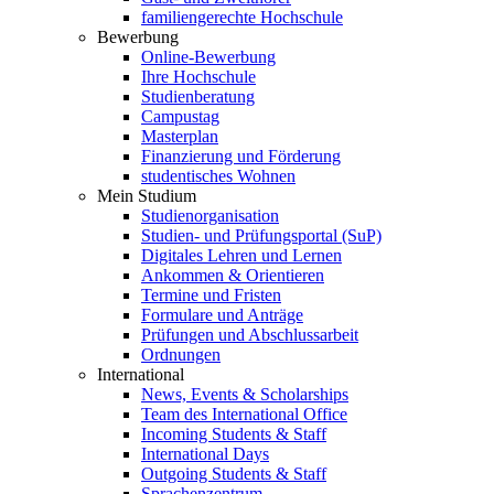
familiengerechte Hochschule
Bewerbung
Online-Bewerbung
Ihre Hochschule
Studienberatung
Campustag
Masterplan
Finanzierung und Förderung
studentisches Wohnen
Mein Studium
Studienorganisation
Studien- und Prüfungsportal (SuP)
Digitales Lehren und Lernen
Ankommen & Orientieren
Termine und Fristen
Formulare und Anträge
Prüfungen und Abschlussarbeit
Ordnungen
International
News, Events & Scholarships
Team des International Office
Incoming Students & Staff
International Days
Outgoing Students & Staff
Sprachenzentrum