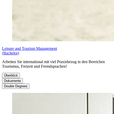
Leisure and Tourism Management
(Bachelor)
Arbeiten Sie international mit viel Praxisbezug in den Bereichen
Tourismus, Freizeit und Fremdsprachen!
Überblick
Dokumente
Über­blick
Double Degrees
Do­ku­men­te
Unsere Partneruniversitäten:
Zulassung:
zulassungsbeschränkt, NC
Studienplan
Anzahl der Semester:
8 Semester
Modulbeschreibungen
Eine Übersicht über unsere angebotenen Double Degree