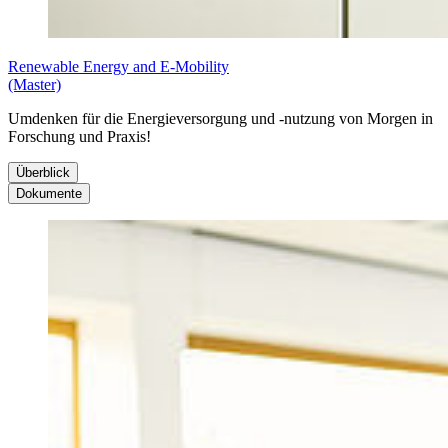
Renewable Energy and E-Mobility
(Master)
Umdenken für die Energieversorgung und -nutzung von Morgen in
Forschung und Praxis!
Überblick
Dokumente
Über­blick
Do­ku­men­te
Zulassung:
zulassungsfrei
Studienplan für 3 Semester
Semesteranzahl:
3 oder 4 Semester (abhängig vom Erst-Studium)
Studienplan für 4 Semester mit Praxissemester
Studienplan für 4 Semester ohne Praxissemester
ECTS:
90 ECTS (3 Semester) oder 120 ECTS (4 Semester)
Modulbeschreibungen
Vorlesungssprache
: Englisch
Kursbeispiele:
Energy & Environmental Management, Methods of
Power Engeneering, Quality in Automotive Industry
Schwerpunkte:
Erneuerbare Energien- und E-Mobilität