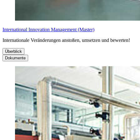
International Innovation Management (Master)
Internationale Veränderungen anstoßen, umsetzen und bewerten!
Überblick
Dokumente
Über­blick
Do­ku­men­te
Zulassung:
zulassungsfrei
Studienplan 3
Semesteranzahl:
3 oder 4 Semester (abhängig vom Erst-Studium)
Studienplan 4
ECTS
: 90 ECTS (3 Semester) oder 120 ECTS (4 Semester)
Modulbeschreibung
Vorlesungssprache:
Englisch
Kursbeispiele:
Foundations for Innovation, Innovation
Management: Advanced Topics & Frameworks, Sustainable
Innovation