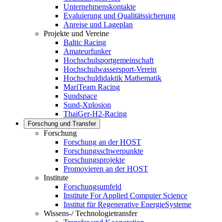
Unternehmenskontakte
Evaluierung und Qualitätssicherung
Anreise und Lageplan
Projekte und Vereine
Baltic Racing
Amateurfunker
Hochschulsportgemeinschaft
Hochschulwassersport-Verein
Hochschuldidaktik Mathematik
MariTeam Racing
Sundspace
Sund-Xplosion
ThaiGer-H2-Racing
Forschung und Transfer
Forschung
Forschung an der HOST
Forschungsschwerpunkte
Forschungsprojekte
Promovieren an der HOST
Institute
Forschungsumfeld
Institute For Applied Computer Science
Institut für Regenerative EnergieSysteme
Wissens-/ Technologietransfer