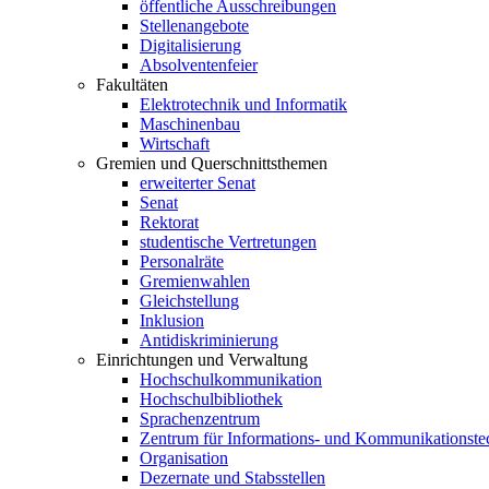
öffentliche Ausschreibungen
Stellenangebote
Digitalisierung
Absolventenfeier
Fakultäten
Elektrotechnik und Informatik
Maschinenbau
Wirtschaft
Gremien und Querschnittsthemen
erweiterter Senat
Senat
Rektorat
studentische Vertretungen
Personalräte
Gremienwahlen
Gleichstellung
Inklusion
Antidiskriminierung
Einrichtungen und Verwaltung
Hochschulkommunikation
Hochschulbibliothek
Sprachenzentrum
Zentrum für Informations- und Kommunikationste
Organisation
Dezernate und Stabsstellen