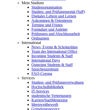
Mein Studium
Studienorganisation
Studien- und Prüfungsportal (SuP)
Digitales Lehren und Lernen
Ankommen & Orientieren
Termine und Fristen
Formulare und Anträge
Prüfungen und Abschlussarbeit
Ordnungen
International
News, Events & Scholarships
Team des International Office
Incoming Students & Staff
International Days
Outgoing Students & Staff
Sprachenzentrum
FAQ-Corona
Services
Studien- und Prüfungsverwaltung
Hochschulbibliothek
IT-Services
studentische Vertretungen
KarriereStartMentoring
Ideenwettbewerb
Gründungsservice