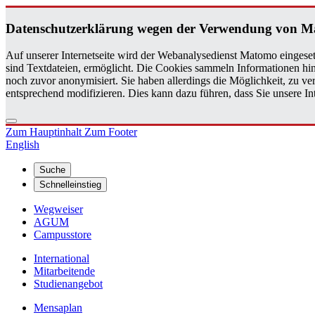
Da­ten­schutz­er­klä­rung wegen der Ver­wen­dung von M
Auf unserer Internetseite wird der Webanalysedienst Matomo eingeset
sind Textdateien, ermöglicht. Die Cookies sammeln Informationen hin
noch zuvor anonymisiert. Sie haben allerdings die Möglichkeit, zu 
entsprechend modifizieren. Dies kann dazu führen, dass Sie unsere 
Zum Hauptinhalt
Zum Footer
English
Suche
Schnelleinstieg
Wegweiser
AGUM
Campusstore
International
Mitarbeitende
Studienangebot
Mensaplan