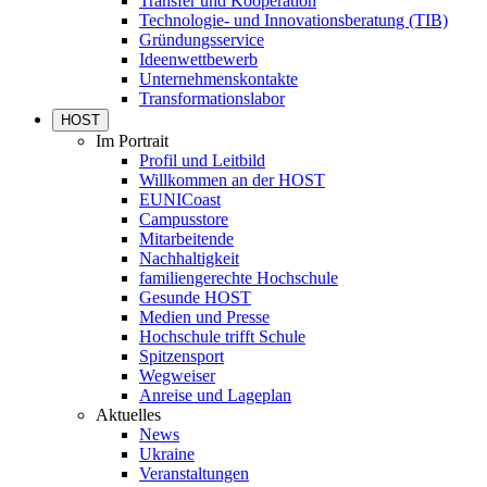
Transfer und Kooperation
Technologie- und Innovationsberatung (TIB)
Gründungsservice
Ideenwettbewerb
Unternehmenskontakte
Transformationslabor
HOST
Im Portrait
Profil und Leitbild
Willkommen an der HOST
EUNICoast
Campusstore
Mitarbeitende
Nachhaltigkeit
familiengerechte Hochschule
Gesunde HOST
Medien und Presse
Hochschule trifft Schule
Spitzensport
Wegweiser
Anreise und Lageplan
Aktuelles
News
Ukraine
Veranstaltungen