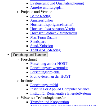
Evaluierung und Qualitätssicherung
Anreise und Lageplan
Projekte und Vereine
Baltic Racing
Amateurfunker
Hochschulsportgemeinschaft
Hochschulwassersport-Verein
Hochschuldidaktik Mathematik
MariTeam Racing
Sundspace
Sund-Xplosion
ThaiGer-H2-Racing
Forschung und Transfer
Forschung
Forschung an der HOST
Forschungsschwerpunkte
Forschungsprojekte
Promovieren an der HOST
Institute
Forschungsumfeld
Institute For Applied Computer Science
Institut für Regenerative EnergieSysteme
Wissens-/ Technologietransfer
Transfer und Kooperation