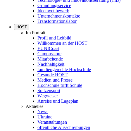
Technologie- und Innovationsberatung (TIB)
Gründungsservice
Ideenwettbewerb
Unternehmenskontakte
Transformationslabor
HOST
Im Portrait
Profil und Leitbild
Willkommen an der HOST
EUNICoast
Campusstore
Mitarbeitende
Nachhaltigkeit
familiengerechte Hochschule
Gesunde HOST
Medien und Presse
Hochschule trifft Schule
Spitzensport
Wegweiser
Anreise und Lageplan
Aktuelles
News
Ukraine
Veranstaltungen
öffentliche Ausschreibungen