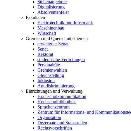
Stellenangebote
Digitalisierung
Absolventenfeier
Fakultäten
Elektrotechnik und Informatik
Maschinenbau
Wirtschaft
Gremien und Querschnittsthemen
erweiterter Senat
Senat
Rektorat
studentische Vertretungen
Personalräte
Gremienwahlen
Gleichstellung
Inklusion
Antidiskriminierung
Einrichtungen und Verwaltung
Hochschulkommunikation
Hochschulbibliothek
Sprachenzentrum
Zentrum für Informations- und Kommunikationste
Organisation
Dezernate und Stabsstellen
Rechtsvorschriften