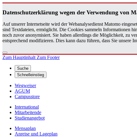
Da­ten­schutz­er­klä­rung wegen der Ver­wen­dung von M
Auf unserer Internetseite wird der Webanalysedienst Matomo eingeset
sind Textdateien, ermöglicht. Die Cookies sammeln Informationen hin
noch zuvor anonymisiert. Sie haben allerdings die Möglichkeit, zu 
entsprechend modifizieren. Dies kann dazu führen, dass Sie unsere 
Zum Hauptinhalt
Zum Footer
Suche
Schnelleinstieg
Wegweiser
AGUM
Campusstore
International
Mitarbeitende
Studienangebot
Mensaplan
Anreise und Lageplan