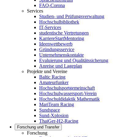
FAQ-Corona
Services
Studien- und Prüfungsverwaltung
Hochschulbibliothek
IT-Services
studentische Vertretungen
KarriereStartMentoring
Ideenwettbewerb
Gründungsservice
Unternehmenskontakte
Evaluierung und Qualitätssicherung
Anreise und Lageplan
Projekte und Vereine
Baltic Racing
Amateurfunker
Hochschulsportgemeinschaft
Hochschulwassersport-Verein
Hochschuldidaktik Mathematik
MariTeam Racing
Sundspace
Sund-Xplosion
ThaiGer-H2-Racing
Forschung und Transfer
Forschung