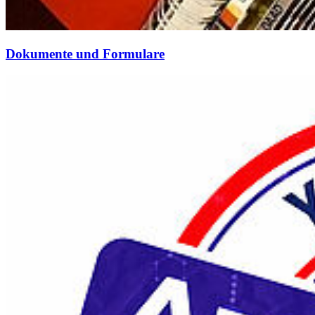
Do­ku­men­te und For­mu­la­re