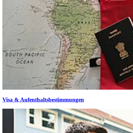
Visa & Auf­ent­halts­be­stim­mun­gen