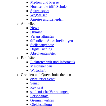
Medien und Presse
Hochschule trifft Schule
Spitzensport
Wegweiser
Anreise und Lageplan
Aktuelles
News
Ukraine
Veranstaltungen
öffentliche Ausschreibungen
Stellenangebote
Digitalisierung
Absolventenfeier
Fakultäten
Elektrotechnik und Informatik
Maschinenbau
Wirtschaft
Gremien und Querschnittsthemen
erweiterter Senat
Senat
Rektorat
studentische Vertretungen
Personalräte
Gremienwahlen
Gleichstellung