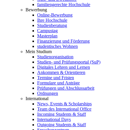
familiengerechte Hochschule
Bewerbung
Online-Bewerbung
Ihre Hochschule
Studienberatung
Campustag
Masterplan
Finanzierung und Förderung
studentisches Wohnen
Mein Studium
Studienorganisation
Studien- und Prüfungsportal (SuP)
Digitales Lehren und Lernen
Ankommen & Orientieren
Termine und Fristen
Formulare und Anträge
Prüfungen und Abschlussarbeit
Ordnungen
International
News, Events & Scholarships
Team des International Office
Incoming Students & Staff
International Days
Outgoing Students & Staff
Sprachenzentrum