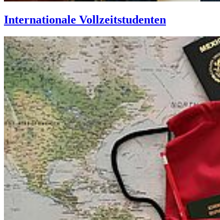
In­ter­na­tio­na­le Voll­zeit­stu­den­ten