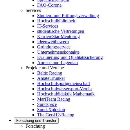
FAQ-Corona
Services
Studien- und Prüfungsverwaltung
Hochschulbibliothek
IT-Services
studentische Vertretungen
KarriereStartMentoring
Ideenwettbewerb
Gründungsservice
Unternehmenskontakte
Evaluierung und Qualitätssicherung
Anreise und Lageplan
Projekte und Vereine
Baltic Racing
Amateurfunker
Hochschulsportgemeinschaft
Hochschulwassersport-Verein
Hochschuldidaktik Mathematik
MariTeam Racing
Sundspace
Sund-Xplosion
ThaiGer-H2-Racing
Forschung und Transfer
Forschung