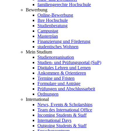
familiengerechte Hochschule
Bewerbung
Online-Bewerbung
Ihre Hochschule
Studienberatung
Campustag
Masterplan
Finanzierung und Förderung
studentisches Wohnen
Mein Studium
Studienorganisation
Studien- und Prüfungsportal (SuP)
Digitales Lehren und Lernen
Ankommen & Orientieren
Termine und Fristen
Formulare und Anträge
Prüfungen und Abschlussarbeit
Ordnungen
International
News, Events & Scholarships
Team des International Office
Incoming Students & Staff
International Days
Outgoing Students & Staff
Sprachenzentrum