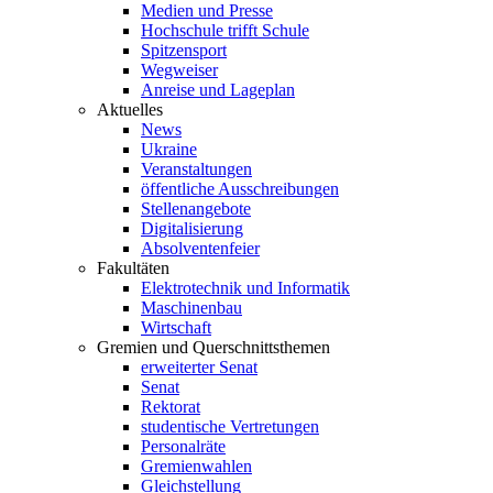
Medien und Presse
Hochschule trifft Schule
Spitzensport
Wegweiser
Anreise und Lageplan
Aktuelles
News
Ukraine
Veranstaltungen
öffentliche Ausschreibungen
Stellenangebote
Digitalisierung
Absolventenfeier
Fakultäten
Elektrotechnik und Informatik
Maschinenbau
Wirtschaft
Gremien und Querschnittsthemen
erweiterter Senat
Senat
Rektorat
studentische Vertretungen
Personalräte
Gremienwahlen
Gleichstellung