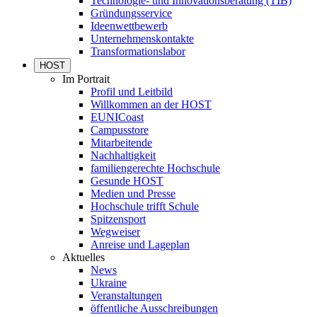
Technologie- und Innovationsberatung (TIB)
Gründungsservice
Ideenwettbewerb
Unternehmenskontakte
Transformationslabor
HOST
Im Portrait
Profil und Leitbild
Willkommen an der HOST
EUNICoast
Campusstore
Mitarbeitende
Nachhaltigkeit
familiengerechte Hochschule
Gesunde HOST
Medien und Presse
Hochschule trifft Schule
Spitzensport
Wegweiser
Anreise und Lageplan
Aktuelles
News
Ukraine
Veranstaltungen
öffentliche Ausschreibungen