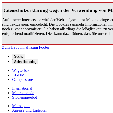
Da­ten­schutz­er­klä­rung wegen der Ver­wen­dung von M
Auf unserer Internetseite wird der Webanalysedienst Matomo eingeset
sind Textdateien, ermöglicht. Die Cookies sammeln Informationen hin
noch zuvor anonymisiert. Sie haben allerdings die Möglichkeit, zu 
entsprechend modifizieren. Dies kann dazu führen, dass Sie unsere 
Zum Hauptinhalt
Zum Footer
Suche
Schnelleinstieg
Wegweiser
AGUM
Campusstore
International
Mitarbeitende
Studienangebot
Mensaplan
Anreise und Lageplan