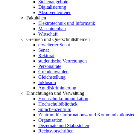
Stellenangebote
Digitalisierung
Absolventenfeier
Fakultäten
Elektrotechnik und Informatik
Maschinenbau
Wirtschaft
Gremien und Querschnittsthemen
erweiterter Senat
Senat
Rektorat
studentische Vertretungen
Personalräte
Gremienwahlen
Gleichstellung
Inklusion
Antidiskriminierung
Einrichtungen und Verwaltung
Hochschulkommunikation
Hochschulbibliothek
Sprachenzentrum
Zentrum für Informations- und Kommunikationste
Organisation
Dezernate und Stabsstellen
Rechtsvorschriften