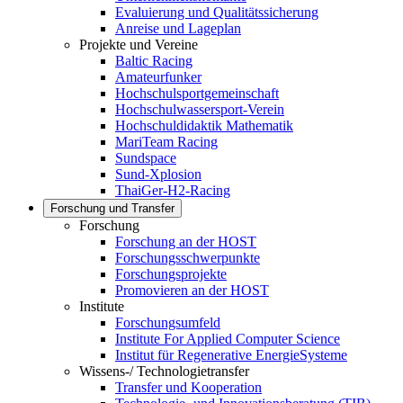
Evaluierung und Qualitätssicherung
Anreise und Lageplan
Projekte und Vereine
Baltic Racing
Amateurfunker
Hochschulsportgemeinschaft
Hochschulwassersport-Verein
Hochschuldidaktik Mathematik
MariTeam Racing
Sundspace
Sund-Xplosion
ThaiGer-H2-Racing
Forschung und Transfer
Forschung
Forschung an der HOST
Forschungsschwerpunkte
Forschungsprojekte
Promovieren an der HOST
Institute
Forschungsumfeld
Institute For Applied Computer Science
Institut für Regenerative EnergieSysteme
Wissens-/ Technologietransfer
Transfer und Kooperation