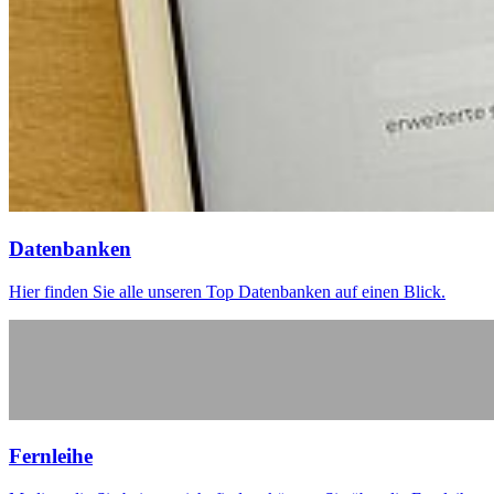
Da­ten­ban­ken
Hier finden Sie alle unseren Top Datenbanken auf einen Blick.
Fern­lei­he