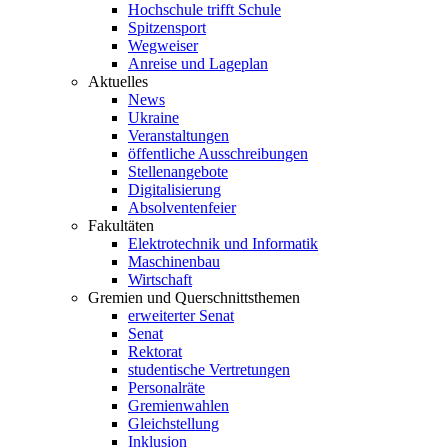
Hochschule trifft Schule
Spitzensport
Wegweiser
Anreise und Lageplan
Aktuelles
News
Ukraine
Veranstaltungen
öffentliche Ausschreibungen
Stellenangebote
Digitalisierung
Absolventenfeier
Fakultäten
Elektrotechnik und Informatik
Maschinenbau
Wirtschaft
Gremien und Querschnittsthemen
erweiterter Senat
Senat
Rektorat
studentische Vertretungen
Personalräte
Gremienwahlen
Gleichstellung
Inklusion