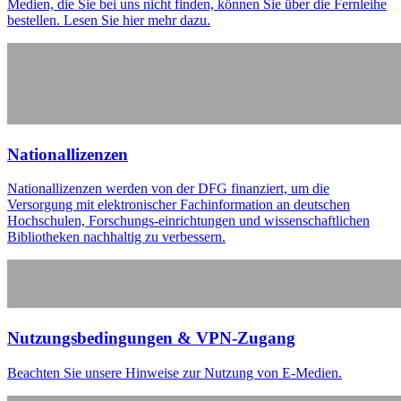
Medien, die Sie bei uns nicht finden, können Sie über die Fernleihe
bestellen. Lesen Sie hier mehr dazu.
Na­tio­nal­li­zen­zen
Nationallizenzen werden von der DFG finanziert, um die
Versorgung mit elektronischer Fachinformation an deutschen
Hochschulen, Forschungs-einrichtungen und wissenschaftlichen
Bibliotheken nachhaltig zu verbessern.
Nut­zungs­be­din­gun­gen & VPN-Zu­gang
Beachten Sie unsere Hinweise zur Nutzung von E-Medien.