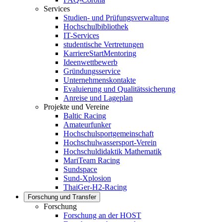
Services
Studien- und Prüfungsverwaltung
Hochschulbibliothek
IT-Services
studentische Vertretungen
KarriereStartMentoring
Ideenwettbewerb
Gründungsservice
Unternehmenskontakte
Evaluierung und Qualitätssicherung
Anreise und Lageplan
Projekte und Vereine
Baltic Racing
Amateurfunker
Hochschulsportgemeinschaft
Hochschulwassersport-Verein
Hochschuldidaktik Mathematik
MariTeam Racing
Sundspace
Sund-Xplosion
ThaiGer-H2-Racing
Forschung und Transfer
Forschung
Forschung an der HOST