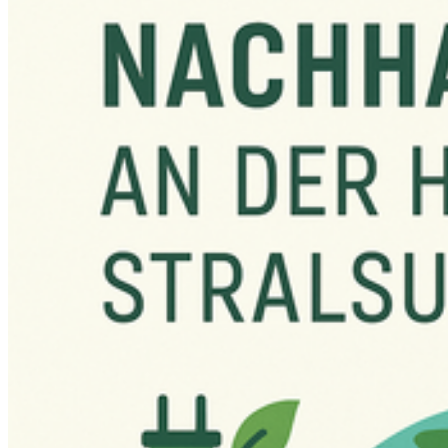
SDG 4: HOCH­WER­TI­GE BIL­DUNG