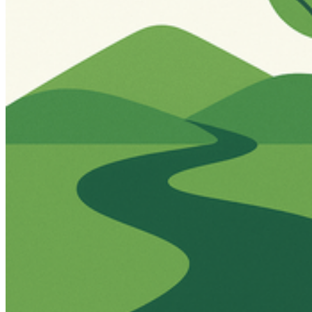
Geschlechtergerechtigkeit erreichen und alle Frauen und Mädchen
zur Selbstbestimmung befähigen.
Wie wir beitragen:
-
Gleichstellungsinitiativen
-
KarriereStartMentoring
SDG 7: BE­ZAHL­BA­RE UND SAU­BE­RE EN­ER­GIE