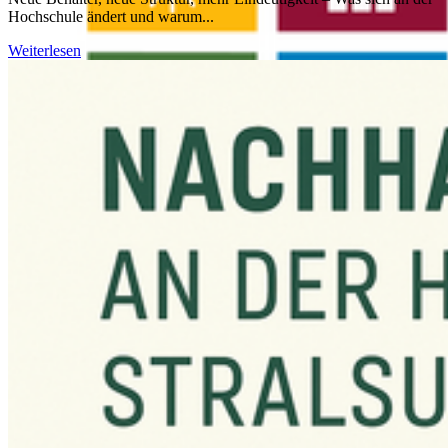
Hochschule ändert und warum...
Weiterlesen
SDG 3: GE­SUND­HEIT UND WOHL­ER­GE­HEN