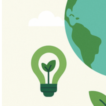
MariTeamRacing
Weiterlesen