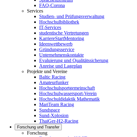
FAQ-Corona
Services
Studien- und Prüfungsverwaltung
Hochschulbibliothek
IT-Services
studentische Vertretungen
KarriereStartMentoring
Ideenwettbewerb
Gründungsservice
Unternehmenskontakte
Evaluierung und Qualitätssicherung
Anreise und Lageplan
Projekte und Vereine
Baltic Racing
Amateurfunker
Hochschulsportgemeinschaft
Hochschulwassersport-Verein
Hochschuldidaktik Mathematik
MariTeam Racing
Sundspace
Sund-Xplosion
ThaiGer-H2-Racing
Forschung und Transfer
Forschung