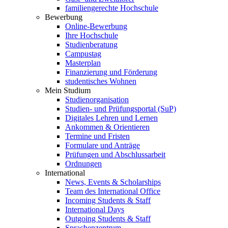
familiengerechte Hochschule
Bewerbung
Online-Bewerbung
Ihre Hochschule
Studienberatung
Campustag
Masterplan
Finanzierung und Förderung
studentisches Wohnen
Mein Studium
Studienorganisation
Studien- und Prüfungsportal (SuP)
Digitales Lehren und Lernen
Ankommen & Orientieren
Termine und Fristen
Formulare und Anträge
Prüfungen und Abschlussarbeit
Ordnungen
International
News, Events & Scholarships
Team des International Office
Incoming Students & Staff
International Days
Outgoing Students & Staff
Sprachenzentrum