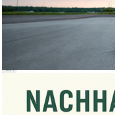
Wir orientieren uns an den UN-Nachhaltigkeitszielen (SDGs) und
setzen konkrete Maßnahmen um, die auf dieser Seite dokumentiert
sind.
Außerdem finden Sie hier den Zugang zu zentralen Dokumenten
wie den Treibhausgasbilanzen und dem aktuellen Statusbericht zu
Klimaschutz und Nachhaltigkeit sowie Informationen zu
Weiterbildungsangeboten und Veranstaltungen mit Bezug zu
Nachhaltigkeit und Möglichkeiten zur Mitgestaltung.
Neu­ig­kei­ten
Zurück
Baltic Racing
Weiterlesen