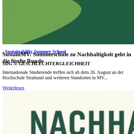
Wie wir beitragen:
- Studiengänge mit Nachhaltigkeitsfokus
-
Regenerative Energien und e-Drives (B.A)
-
Renewable Energies und E-Mobility (M.A)
-
Spring School FUSES
-
Sustainability Summer School
SustainMV: Sommerschule zu Nachhaltigkeit geht in
die fünfte Runde
SDG 5: GE­SCHLECH­TER­GLEICH­HEIT
Internationale Studierende treffen sich ab dem 26. August an der
Hochschule Stralsund und weiteren Standorten in MV...
Weiterlesen