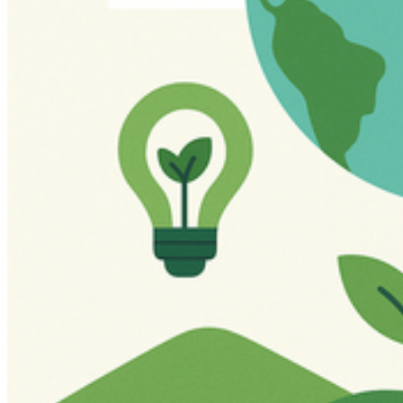
Nachhaltigkeit
. Nutzen Sie die Möglichkeiten, um aktiv zu werden.
Ver­an­stal­tun­gen mit Bezug zu Nach­hal­tig­keit
Klicken Sie hier für Veranstaltungen der DG HochN (Deutsche
Gesellschaft für Nachhaltigkeit an Hochschulen e.V.)
Was uns an­treibt
Die
Sustainable Development Goals (SDGs)
– auf Deutsch Ziele
für nachhaltige Entwicklung – wurden 2015 von den Vereinten
Nationen verabschiedet. Es handelt sich um 17 globale Ziele, die bis
2030 erreicht werden sollen, um eine nachhaltige, gerechte und
lebenswerte Zukunft für alle Menschen zu schaffen. Die SDGs
umfassen zentrale Themen wie Armut, Bildung, Gesundheit,
Klimaschutz, Gleichberechtigung und den Schutz natürlicher
Ressourcen. Sie richten sich an alle Länder – unabhängig davon, ob
arm oder reich – und fordern Politik, Wirtschaft und
Zivilgesellschaft weltweit zum gemeinsamen Handeln auf.
Finden Sie im Folgenden, wie die HOST zu den SDGs beiträgt.