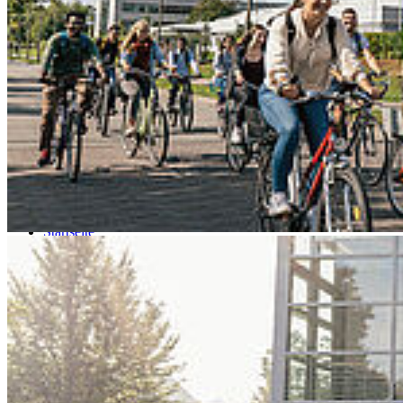
Go to slide 3
Go to slide 4
Go to slide 5
Go to slide 6
Go to slide 7
Go to slide 8
Go to slide 9
Startseite
HOST
Im Portrait
Nachhaltigkeit
Nach­hal­tig­keit an der Hoch­schu­le Stral­
sund