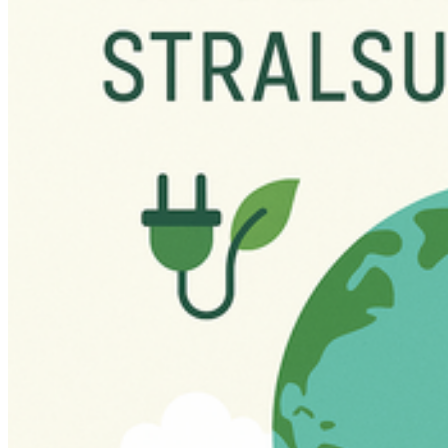
Go to slide 12
Go to slide 13
Go to slide 14
Go to slide 15
Mit­ma­chen
Ob als Studierende, Lehrende, Forschende, Mitarbeitende oder
Hochschulleitung -
gemeinsam machen wir die HOST
nachhaltiger.
Sie haben Anregungen, möchten eigene Projekte starten oder
bestehende Initiativen unterstützen?
Schreiben Sie uns
direkt an
nachhaltigkeit@hochschule-
stralsund.de
Studierende
können sich zudem jederzeit an das
AStA-Referat
Nachhaltigkeit
wenden
asta.nachhaltigkeit@hochschule-
stralsund.de
Mitmachen heißt auch Fähigkeiten einbringen, Neues lernen, sich
vernetzen. Deshalb finden Sie hier und weiter unten auch
Weiterbildungen, Workshops und Veranstaltungen rund um