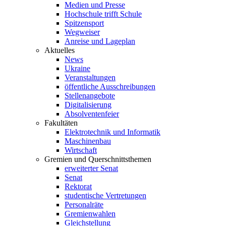
Medien und Presse
Hochschule trifft Schule
Spitzensport
Wegweiser
Anreise und Lageplan
Aktuelles
News
Ukraine
Veranstaltungen
öffentliche Ausschreibungen
Stellenangebote
Digitalisierung
Absolventenfeier
Fakultäten
Elektrotechnik und Informatik
Maschinenbau
Wirtschaft
Gremien und Querschnittsthemen
erweiterter Senat
Senat
Rektorat
studentische Vertretungen
Personalräte
Gremienwahlen
Gleichstellung