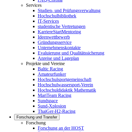
Services
Studien- und Prüfungsverwaltung
Hochschulbibliothek
IT-Services
studentische Vertretungen
KarriereStartMentoring
Ideenwettbewerb
Gründungsservice
Unternehmenskontakte
Evaluierung und Qualitätssicherung
Anreise und Lageplan
Projekte und Vereine
Baltic Racing
Amateurfunker
Hochschulsportgemeinschaft
Hochschulwassersport-Verein
Hochschuldidaktik Mathematik
MariTeam Racing
Sundspace
Sund-Xplosion
ThaiGer-H2-Racing
Forschung und Transfer
Forschung
Forschung an der HOST