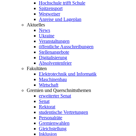
Hochschule trifft Schule
Spitzensport
Wegweiser
Anreise und Lageplan
Aktuelles
News
Ukraine
Veranstaltungen
öffentliche Ausschreibungen
Stellenangebote
Digitalisierung
Absolventenfeier
Fakultäten
Elektrotechnik und Informatik
Maschinenbau
Wirtschaft
Gremien und Querschnittsthemen
erweiterter Senat
Senat
Rektorat
studentische Vertretungen
Personalräte
Gremienwahlen
Gleichstellung
Inklusion