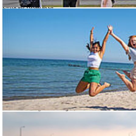
Zweck des Vereins ist es:
Bindeglied zwischen Hochschule und Öffentlichkeit zu sein;
die Förderung von Wissenschaft und Forschung der
Hochschule zu unterstützen;
wissenschaftliche Nachwuchsförderung zu betreiben;
Projekte der Hochschule finanziell zu fördern und die
Mitgliedschaft
auch als ideellen Freundeskreis zu vervielfachen.
In diesem Sinne unterstützt der Verein:
alle Maßnahmen der Öffentlichkeitsarbeit der Hochschule
Stralsund;
die Durchführung von Tagen der offenen Tür;
die Vergabe von Ehrenpreisen für hervorragende
Studienergebnisse;
die Vorbereitung und Durchführung von wissenschaftlichen
Veranstaltungen für die Region;
die Beschaffung von Gerätetechnik für Forschung und Lehre
durch die Gewinnung von Sponsoren;
die Stiftung von Pokalen für hochschulinterne oder
hochschulöffentliche Sportwettkämpfe;
die Gewinnung von Unternehmen und Einzelpersonen für die