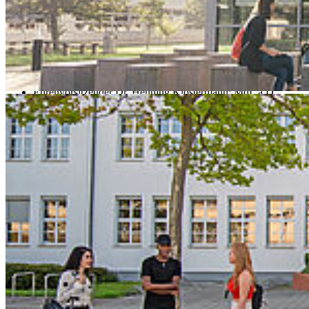
über 48 Einzelpersonen aus der Hochschule und dem Bereich des
öffentlichen Lebens der Region bzw. 24 Unternehmen/Institutionen
dem Verein an.
Zum geschäftsführenden Vorstand gehören:
Vorsitzender Dietmar Eifler; MdL a.D.
Ehrenvorsitzender Dr. Henning Klostermann; MdL a.D.
Stellv. Vorsitzender Sven Olsen; Leiter des
Geschäftsbereiches Innovation, Umwelt, Verkehr, Maritime
Wirtschaft der IHK zu Rostock
Stellv. Vorsitzender Andreas Seyfert, Geschäftsführer
Schatzmeisterin Daniela Freier, Sparkasse Vorpommern,
Filialleiterin Knieper West
Prof. Dr. Jens Ladisch, Geschäftsführendes Vorstandsmitglied
Herr Prof. Dr. Ralph Sonntag, Rektor der Hochschule
Stralsund
Zum erweiterten Vorstand gehört:
Sven Janssen KptzS, Kommandeur der Marinetechnikschule
Parow
Astrid Weber, Leiterin Hochschulkommunikation der
Hochschule Stralsund