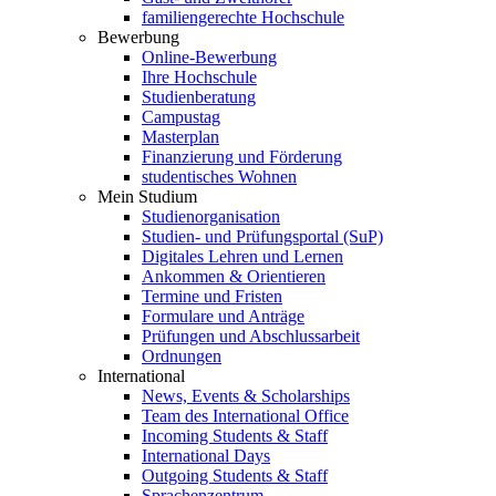
familiengerechte Hochschule
Bewerbung
Online-Bewerbung
Ihre Hochschule
Studienberatung
Campustag
Masterplan
Finanzierung und Förderung
studentisches Wohnen
Mein Studium
Studienorganisation
Studien- und Prüfungsportal (SuP)
Digitales Lehren und Lernen
Ankommen & Orientieren
Termine und Fristen
Formulare und Anträge
Prüfungen und Abschlussarbeit
Ordnungen
International
News, Events & Scholarships
Team des International Office
Incoming Students & Staff
International Days
Outgoing Students & Staff
Sprachenzentrum