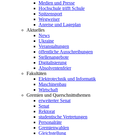
Medien und Presse
Hochschule trifft Schule
Spitzensport
Wegweiser
Anreise und Lageplan
Aktuelles
News
Ukraine
Veranstaltungen
öffentliche Ausschreibungen
Stellenangebote
Digitalisierung
Absolventenfeier
Fakultäten
Elektrotechnik und Informatik
Maschinenbau
Wirtschaft
Gremien und Querschnittsthemen
erweiterter Senat
Senat
Rektorat
studentische Vertretungen
Personalräte
Gremienwahlen
Gleichstellung