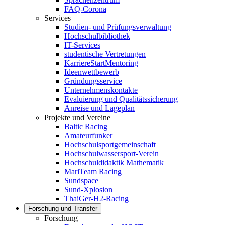
FAQ-Corona
Services
Studien- und Prüfungsverwaltung
Hochschulbibliothek
IT-Services
studentische Vertretungen
KarriereStartMentoring
Ideenwettbewerb
Gründungsservice
Unternehmenskontakte
Evaluierung und Qualitätssicherung
Anreise und Lageplan
Projekte und Vereine
Baltic Racing
Amateurfunker
Hochschulsportgemeinschaft
Hochschulwassersport-Verein
Hochschuldidaktik Mathematik
MariTeam Racing
Sundspace
Sund-Xplosion
ThaiGer-H2-Racing
Forschung und Transfer
Forschung