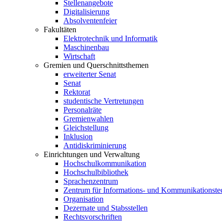
Stellenangebote
Digitalisierung
Absolventenfeier
Fakultäten
Elektrotechnik und Informatik
Maschinenbau
Wirtschaft
Gremien und Querschnittsthemen
erweiterter Senat
Senat
Rektorat
studentische Vertretungen
Personalräte
Gremienwahlen
Gleichstellung
Inklusion
Antidiskriminierung
Einrichtungen und Verwaltung
Hochschulkommunikation
Hochschulbibliothek
Sprachenzentrum
Zentrum für Informations- und Kommunikationste
Organisation
Dezernate und Stabsstellen
Rechtsvorschriften