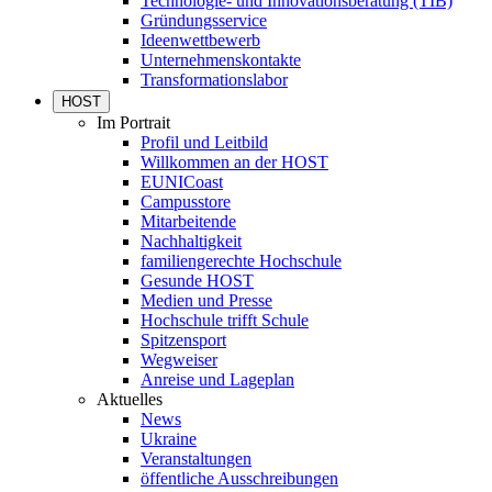
Technologie- und Innovationsberatung (TIB)
Gründungsservice
Ideenwettbewerb
Unternehmenskontakte
Transformationslabor
HOST
Im Portrait
Profil und Leitbild
Willkommen an der HOST
EUNICoast
Campusstore
Mitarbeitende
Nachhaltigkeit
familiengerechte Hochschule
Gesunde HOST
Medien und Presse
Hochschule trifft Schule
Spitzensport
Wegweiser
Anreise und Lageplan
Aktuelles
News
Ukraine
Veranstaltungen
öffentliche Ausschreibungen