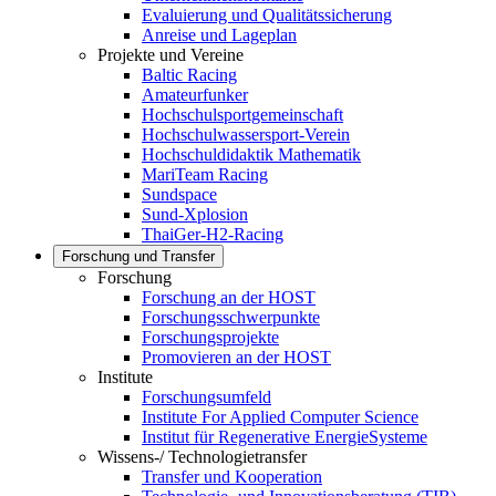
Evaluierung und Qualitätssicherung
Anreise und Lageplan
Projekte und Vereine
Baltic Racing
Amateurfunker
Hochschulsportgemeinschaft
Hochschulwassersport-Verein
Hochschuldidaktik Mathematik
MariTeam Racing
Sundspace
Sund-Xplosion
ThaiGer-H2-Racing
Forschung und Transfer
Forschung
Forschung an der HOST
Forschungsschwerpunkte
Forschungsprojekte
Promovieren an der HOST
Institute
Forschungsumfeld
Institute For Applied Computer Science
Institut für Regenerative EnergieSysteme
Wissens-/ Technologietransfer
Transfer und Kooperation