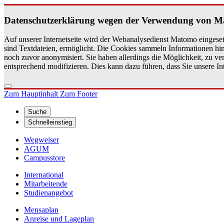
Da­ten­schutz­er­klä­rung wegen der Ver­wen­dung von M
Auf unserer Internetseite wird der Webanalysedienst Matomo eingeset
sind Textdateien, ermöglicht. Die Cookies sammeln Informationen hin
noch zuvor anonymisiert. Sie haben allerdings die Möglichkeit, zu 
entsprechend modifizieren. Dies kann dazu führen, dass Sie unsere 
Zum Hauptinhalt
Zum Footer
Suche
Schnelleinstieg
Wegweiser
AGUM
Campusstore
International
Mitarbeitende
Studienangebot
Mensaplan
Anreise und Lageplan