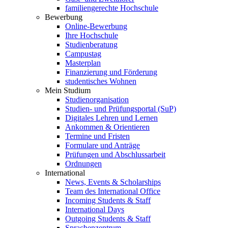
familiengerechte Hochschule
Bewerbung
Online-Bewerbung
Ihre Hochschule
Studienberatung
Campustag
Masterplan
Finanzierung und Förderung
studentisches Wohnen
Mein Studium
Studienorganisation
Studien- und Prüfungsportal (SuP)
Digitales Lehren und Lernen
Ankommen & Orientieren
Termine und Fristen
Formulare und Anträge
Prüfungen und Abschlussarbeit
Ordnungen
International
News, Events & Scholarships
Team des International Office
Incoming Students & Staff
International Days
Outgoing Students & Staff
Sprachenzentrum