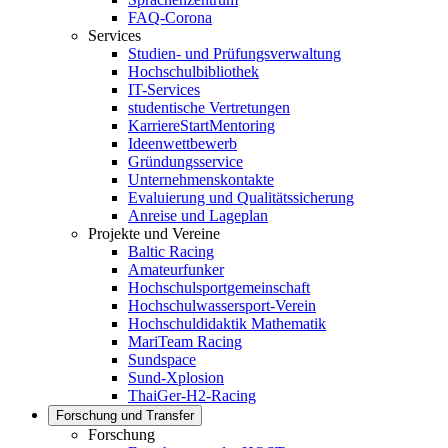
FAQ-Corona
Services
Studien- und Prüfungsverwaltung
Hochschulbibliothek
IT-Services
studentische Vertretungen
KarriereStartMentoring
Ideenwettbewerb
Gründungsservice
Unternehmenskontakte
Evaluierung und Qualitätssicherung
Anreise und Lageplan
Projekte und Vereine
Baltic Racing
Amateurfunker
Hochschulsportgemeinschaft
Hochschulwassersport-Verein
Hochschuldidaktik Mathematik
MariTeam Racing
Sundspace
Sund-Xplosion
ThaiGer-H2-Racing
Forschung und Transfer
Forschung