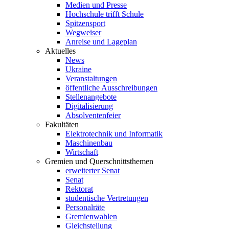
Medien und Presse
Hochschule trifft Schule
Spitzensport
Wegweiser
Anreise und Lageplan
Aktuelles
News
Ukraine
Veranstaltungen
öffentliche Ausschreibungen
Stellenangebote
Digitalisierung
Absolventenfeier
Fakultäten
Elektrotechnik und Informatik
Maschinenbau
Wirtschaft
Gremien und Querschnittsthemen
erweiterter Senat
Senat
Rektorat
studentische Vertretungen
Personalräte
Gremienwahlen
Gleichstellung