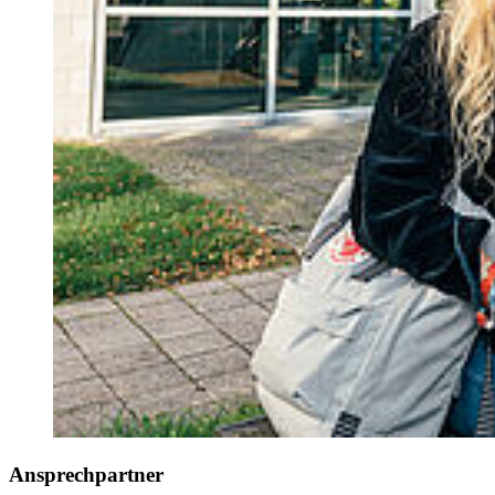
An­sprech­part­ner