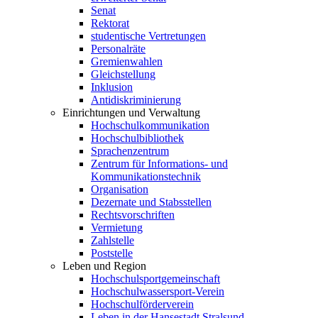
Senat
Rektorat
studentische Vertretungen
Personalräte
Gremienwahlen
Gleichstellung
Inklusion
Antidiskriminierung
Einrichtungen und Verwaltung
Hochschulkommunikation
Hochschulbibliothek
Sprachenzentrum
Zentrum für Informations- und
Kommunikationstechnik
Organisation
Dezernate und Stabsstellen
Rechtsvorschriften
Vermietung
Zahlstelle
Poststelle
Leben und Region
Hochschulsportgemeinschaft
Hochschulwassersport-Verein
Hochschulförderverein
Leben in der Hansestadt Stralsund