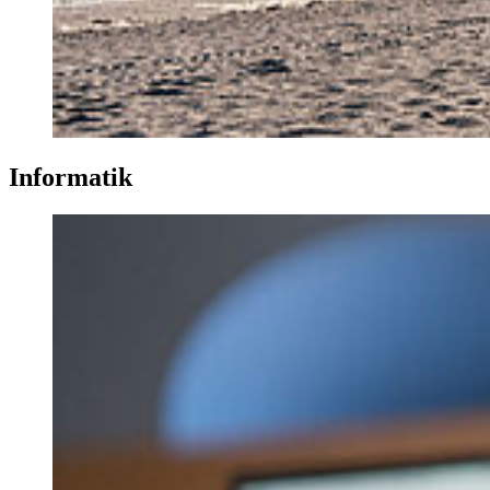
In­for­ma­tik