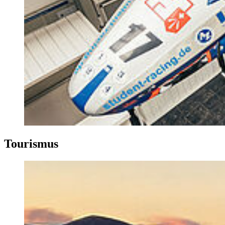
Tou­ris­mus