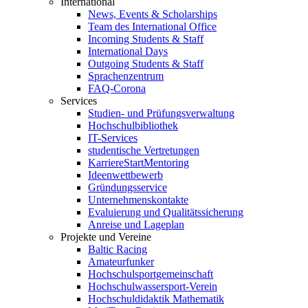
International
News, Events & Scholarships
Team des International Office
Incoming Students & Staff
International Days
Outgoing Students & Staff
Sprachenzentrum
FAQ-Corona
Services
Studien- und Prüfungsverwaltung
Hochschulbibliothek
IT-Services
studentische Vertretungen
KarriereStartMentoring
Ideenwettbewerb
Gründungsservice
Unternehmenskontakte
Evaluierung und Qualitätssicherung
Anreise und Lageplan
Projekte und Vereine
Baltic Racing
Amateurfunker
Hochschulsportgemeinschaft
Hochschulwassersport-Verein
Hochschuldidaktik Mathematik