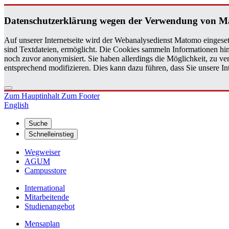
Da­ten­schutz­er­klä­rung wegen der Ver­wen­dung von M
Auf unserer Internetseite wird der Webanalysedienst Matomo eingeset
sind Textdateien, ermöglicht. Die Cookies sammeln Informationen hin
noch zuvor anonymisiert. Sie haben allerdings die Möglichkeit, zu 
entsprechend modifizieren. Dies kann dazu führen, dass Sie unsere 
Zum Hauptinhalt
Zum Footer
English
Suche
Schnelleinstieg
Wegweiser
AGUM
Campusstore
International
Mitarbeitende
Studienangebot
Mensaplan