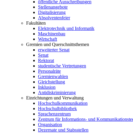
öffentliche Ausschreibungen
Stellenangebote
Digitalisierung
Absolventenfeier
Fakultäten
Elektrotechnik und Informatik
Maschinenbau
Wirtschaft
Gremien und Querschnittsthemen
erweiterter Senat
Senat
Rektorat
studentische Vertretungen
Personalräte
Gremienwahlen
Gleichstellung
Inklusion
Antidiskriminierung
Einrichtungen und Verwaltung
Hochschulkommunikation
Hochschulbibliothek
Sprachenzentrum
Zentrum für Informations- und Kommunikationste
Organisation
Dezernate und Stabsstellen