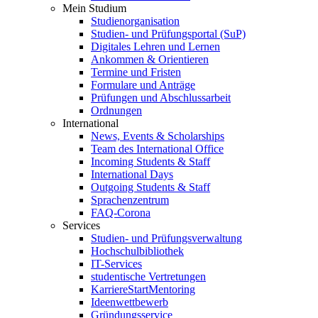
Mein Studium
Studienorganisation
Studien- und Prüfungsportal (SuP)
Digitales Lehren und Lernen
Ankommen & Orientieren
Termine und Fristen
Formulare und Anträge
Prüfungen und Abschlussarbeit
Ordnungen
International
News, Events & Scholarships
Team des International Office
Incoming Students & Staff
International Days
Outgoing Students & Staff
Sprachenzentrum
FAQ-Corona
Services
Studien- und Prüfungsverwaltung
Hochschulbibliothek
IT-Services
studentische Vertretungen
KarriereStartMentoring
Ideenwettbewerb
Gründungsservice