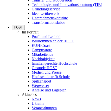
Transfer und Kooperation
Technologie- und Innovationsberatung (TIB)
Gründungsservice
Ideenwettbewerb
Unternehmenskontakte
Transformationslabor
HOST
Im Portrait
Profil und Leitbild
Willkommen an der HOST
EUNICoast
Campusstore
Mitarbeitende
Nachhaltigkeit
familiengerechte Hochschule
Gesunde HOST
Medien und Presse
Hochschule trifft Schule
Spitzensport
Wegweiser
Anreise und Lageplan
Aktuelles
News
Ukraine
Veranstaltungen