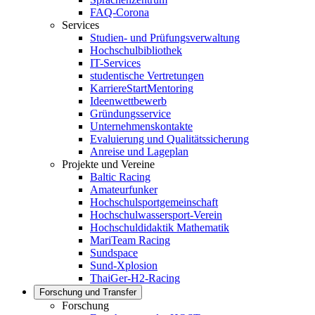
FAQ-Corona
Services
Studien- und Prüfungsverwaltung
Hochschulbibliothek
IT-Services
studentische Vertretungen
KarriereStartMentoring
Ideenwettbewerb
Gründungsservice
Unternehmenskontakte
Evaluierung und Qualitätssicherung
Anreise und Lageplan
Projekte und Vereine
Baltic Racing
Amateurfunker
Hochschulsportgemeinschaft
Hochschulwassersport-Verein
Hochschuldidaktik Mathematik
MariTeam Racing
Sundspace
Sund-Xplosion
ThaiGer-H2-Racing
Forschung und Transfer
Forschung