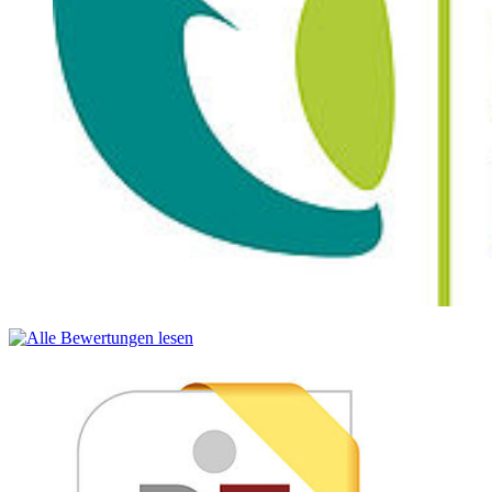
Das Modul fokussiert auf die Funktion und Berechnung
komplexerer Maschinenelemente wie Getriebe, Lagerungen,
Kupplungen und Welle-Nabe-Verbindungen. Die Studierenden
werden befähigt, maschinenbauliche Funktionen eigenständig zu
beschreiben, konstruktiv umzusetzen und rechnerisch zu
dimensionieren. Hierbei finden auch Aspekte des Leichtbaus und
der ressourcensparenden Konstruktion Berücksichtigung.
Modulverantwortung: Prof. Dr. Roy Keipke
Modul: FMBWB2130
Umfang: Vorlesung 3 SWS / Übung 1 SWS / 5 ECTS
Hardware-Grundlagen II
Die Lehrveranstaltung bietet Einblicke in die Architektur von
Mikroprozessoren und „Embedded Controllern“. Die Studierenden
erlernen die Grundzüge der hardwarenahen Programmierung sowie
die Ansteuerung peripherer Schaltungen. Im begleitenden
Laborpraktikum werden praktische Erfahrungen in der Anwendung
von Mikro-Controllern gesammelt.