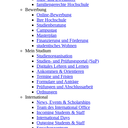
familiengerechte Hochschule
Bewerbung
Online-Bewerbung
Ihre Hochschule
Studienberatung
Campustag
Masterplan
Finanzierung und Förderung
studentisches Wohnen
Mein Studium
Studienorganisation
Studien- und Prüfungsportal (SuP)
Digitales Lehren und Lernen
Ankommen & Orientieren
Termine und Fristen
Formulare und Anträge
Prüfungen und Abschlussarbeit
Ordnungen
International
News, Events & Scholarships
Team des International Office
Incoming Students & Staff
International Days
Outgoing Students & Staff
Sprachenzentrum