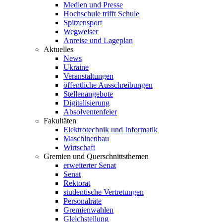
Medien und Presse
Hochschule trifft Schule
Spitzensport
Wegweiser
Anreise und Lageplan
Aktuelles
News
Ukraine
Veranstaltungen
öffentliche Ausschreibungen
Stellenangebote
Digitalisierung
Absolventenfeier
Fakultäten
Elektrotechnik und Informatik
Maschinenbau
Wirtschaft
Gremien und Querschnittsthemen
erweiterter Senat
Senat
Rektorat
studentische Vertretungen
Personalräte
Gremienwahlen
Gleichstellung