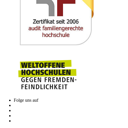
Modulverantwortung: Fakultät für Elektrotechnik und Informatik
Modul: SKIB2200 (SKIB2210/SKIB2220)
Umfang: Vorlesung 2 SWS / Labor 2 SWS / 5 ECTS
Mathematik III
Das Modul vermittelt grundlegende Begriffe der numerischen
Mathematik sowie Methoden der mathematischen Modellierung und
Analyse. Die Studierenden erlernen auch die algorithmische
Implementierung numerischer Verfahren zur Nullstellensuche, zur
Integration und zum Lösen von Differentialgleichungen. Ein
besonderer Fokus liegt auf der Fehleranalyse und der Bewertung
von numerischen Algorithmen für sicherheitskritische
Anwendungen.
Folge uns auf
Modulverantwortung: Vertretungsprofessor Dr. Paul Wolf
Modul: FMBMB1040
Umfang: Vorlesung 2 SWS / Übung 2 SWS / 5 ECTS