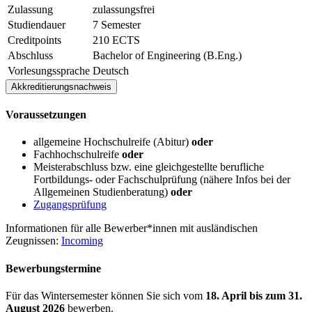
Zulassung
zulassungsfrei
Studiendauer
7 Semester
Creditpoints
210 ECTS
Abschluss
Bachelor of Engineering (B.Eng.)
Vorlesungssprache
Deutsch
Akkreditierungsnachweis
Die Erstakkreditierung dieses neuen Studiengangs wird zusammen
Vor­aus­set­zun­gen
mit der Reakkreditierung der WING-Studiengänge im Herbst 2027
angestrebt.
allgemeine Hochschulreife (Abitur)
oder
Fachhochschulreife
oder
Meisterabschluss bzw. eine gleichgestellte berufliche
Fortbildungs- oder Fachschulprüfung (nähere Infos bei der
Allgemeinen Studienberatung)
oder
Zugangsprüfung
Informationen für alle Bewerber*innen mit ausländischen
Zeugnissen:
Incoming
Be­wer­bungs­ter­mi­ne
Für das Wintersemester können Sie sich vom
18. April bis zum 31.
August 2026
bewerben.