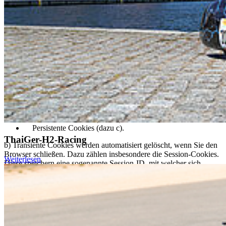
Bei Cookies handelt es sich um kleine Textdateien, die auf Ihrer
Festplatte dem von Ihnen verwendeten Browser zugeordnet
gespeichert werden und durch welche der Stelle, die den Cookie
setzt (hier durch uns), bestimmte Informationen zufließen. Cookies
können keine Programme ausführen oder Viren auf Ihren Computer
übertragen. Sie dienen dazu, das Internetangebot insgesamt
nutzerfreundlicher und effektiver zu machen.
(3) Einsatz von Cookies:
a) Diese Website nutzt folgende Arten von Cookies, deren Umfang
und Funktionsweise im Folgenden erläutert werden:
Transiente Cookies (dazu b)
Persistente Cookies (dazu c).
ThaiGer-H2-Racing
b) Transiente Cookies werden automatisiert gelöscht, wenn Sie den
Browser schließen. Dazu zählen insbesondere die Session-Cookies.
Weiterlesen
Diese speichern eine sogenannte Session-ID, mit welcher sich
verschiedene Anfragen Ihres Browsers der gemeinsamen Sitzung
zuordnen lassen. Dadurch kann Ihr Rechner wiedererkannt werden,
wenn Sie auf unsere Website zurückkehren. Die Session-Cookies
werden gelöscht, wenn Sie sich ausloggen oder den Browser
schließen.
c) Persistente Cookies werden automatisiert nach einer