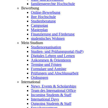
familiengerechte Hochschule
Bewerbung
Online-Bewerbung
Ihre Hochschule
Studienberatung
Campustag
Masterplan
Finanzierung und Förderung
studentisches Wohnen
Mein Studium
Studienorganisation
Studien- und Prüfungsportal (SuP)
Digitales Lehren und Lernen
Ankommen & Orientieren
Termine und Fristen
Formulare und Anträge
Prüfungen und Abschlussarbeit
Ordnungen
International
News, Events & Scholarships
Team des International Office
Incoming Students & Staff
International Days
Outgoing Students & Staff
Sprachenzentrum