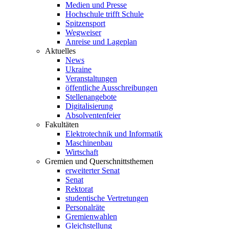
Medien und Presse
Hochschule trifft Schule
Spitzensport
Wegweiser
Anreise und Lageplan
Aktuelles
News
Ukraine
Veranstaltungen
öffentliche Ausschreibungen
Stellenangebote
Digitalisierung
Absolventenfeier
Fakultäten
Elektrotechnik und Informatik
Maschinenbau
Wirtschaft
Gremien und Querschnittsthemen
erweiterter Senat
Senat
Rektorat
studentische Vertretungen
Personalräte
Gremienwahlen
Gleichstellung