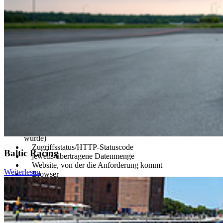
(1) Bei der bloß informatorischen Nutzung der Website, also wenn
Sie sich nicht registrieren oder uns anderweitig Informationen
übermitteln, erheben wir nur die personenbezogenen Daten, die Ihr
Browser an unseren Server übermittelt. Wenn Sie unsere Website
betrachten möchten, erheben wir ausschließlich die folgenden
Daten, die für uns technisch erforderlich sind, um Ihnen unsere
Website anzuzeigen und die Stabilität und Sicherheit zu
gewährleisten (Rechtsgrundlage ist Art. 6 Abs. 1 S. 1 lit. f DS-
GVO):
IP-Adresse (anonymisiert)
Datum und Uhrzeit der Anfrage
Zeitzonendifferenz zur Greenwich Mean Time (GMT)
Inhalt der Anforderung (Seite, die von Ihnen besucht
wurde)
Zugriffsstatus/HTTP-Statuscode
Baltic Racing
jeweils übertragene Datenmenge
Website, von der die Anforderung kommt
Weiterlesen
Browser
Betriebssystem und dessen Oberfläche
Sprache und Version der Browsersoftware.
(2) Zusätzlich zu den zuvor genannten Daten werden bei der
Nutzung unserer Website Cookies auf Ihrem Rechner gespeichert.