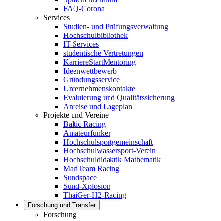
FAQ-Corona
Services
Studien- und Prüfungsverwaltung
Hochschulbibliothek
IT-Services
studentische Vertretungen
KarriereStartMentoring
Ideenwettbewerb
Gründungsservice
Unternehmenskontakte
Evaluierung und Qualitätssicherung
Anreise und Lageplan
Projekte und Vereine
Baltic Racing
Amateurfunker
Hochschulsportgemeinschaft
Hochschulwassersport-Verein
Hochschuldidaktik Mathematik
MariTeam Racing
Sundspace
Sund-Xplosion
ThaiGer-H2-Racing
Forschung und Transfer
Forschung