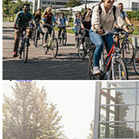
Go to slide 3
Go to slide 4
Go to slide 5
Go to slide 6
Go to slide 7
Go to slide 8
Go to slide 9
Startseite
Datenschutz
Da­ten­schutz­er­klä­rung
§ 1 In­for­ma­ti­on über die Er­he­bung per­so­nen­be­zo­ge­ner Daten
(1) Im Folgenden informieren wir über die Erhebung
personenbezogener Daten bei Nutzung unserer Website.