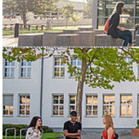
Personenbezogene Daten sind alle Daten, die auf Sie persönlich
beziehbar sind, z. B. Name, Adresse, E-Mail-Adressen,
Nutzerverhalten.
(2) Verantwortlicher gem. Art. 4 Abs. 7 EU-Datenschutz-
Grundverordnung (DS-GVO) ist Hochschule Stralsund - University
of Applied Sciences, Zur Schwedenschanze 15, 18435 Stralsund,
hochschulkommunikation@hochschule-stralsund.de
(siehe unser
Impressum). Unseren Datenschutzbeauftragten erreichen Sie unter
Tel.: 0385 633–5131 oder unserer Postadresse mit dem Zusatz „der
Datenschutzbeauftragte“.
(3) Bei Ihrer Kontaktaufnahme mit uns per E-Mail oder über ein
Webformular werden die von Ihnen mitgeteilten Daten (Ihre E-Mail-
Adresse, ggf. Ihr Name und Ihre Telefonnummer) von uns
gespeichert, um Ihre Fragen zu beantworten. Die in diesem
Zusammenhang anfallenden Daten löschen wir, nachdem die
Speicherung nicht mehr erforderlich ist, oder schränken die
Verarbeitung ein, falls gesetzliche Aufbewahrungspflichten
bestehen.
(4) Falls wir für einzelne Funktionen unseres Angebots auf
beauftragte Dienstleister zurückgreifen oder Ihre Daten für
werbliche Zwecke nutzen möchten, werden wir Sie untenstehend im
Detail über die jeweiligen Vorgänge informieren. Dabei nennen wir