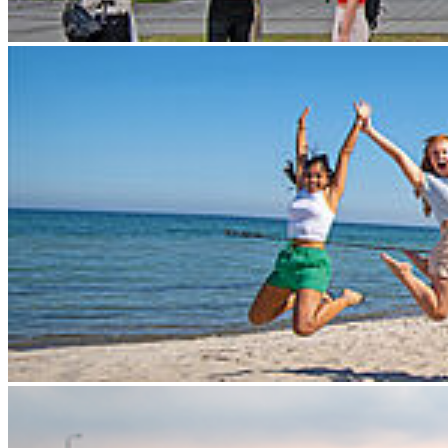
auch die festgelegten Kriterien der Speicherdauer.
§ 2 Ihre Rech­te
(1) Sie haben gegenüber uns folgende Rechte hinsichtlich der Sie
betreffenden Daten
Recht auf Auskunft,
Recht auf Berichtigung oder Löschung,
Recht auf Einschränkung der Verarbeitung,
Recht auf Widerspruch gegen die Verarbeitung,
Recht auf Datenübertragbarkeit.
(2) Sie haben zudem das Recht, sich bei einer Datenschutz-
Aufsichtsbehörde über die Verarbeitung Ihrer personenbezogenen
Daten durch uns zu beschweren.
§ 3 Er­he­bung per­so­nen­be­zo­ge­ner Daten bei Be­such un­se­rer
Web­site