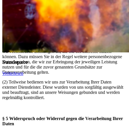
Cookies und den Browser-Verlauf manuell zu löschen.
§ 4 Wei­te­re Funk­tio­nen und An­ge­bo­te un­se­rer Web­site
(1) Neben der rein informatorischen Nutzung unserer Website bieten
wir verschiedene Leistungen an, die Sie bei Interesse nutzen
können. Dazu müssen Sie in der Regel weitere personenbezogene
Sundspace
Daten angeben, die wir zur Erbringung der jeweiligen Leistung
nutzen und für die die zuvor genannten Grundsätze zur
Datenverarbeitung gelten.
Weiterlesen
(2) Teilweise bedienen wir uns zur Verarbeitung Ihrer Daten
externer Dienstleister. Diese wurden von uns sorgfältig ausgewählt
und beauftragt, sind an unsere Weisungen gebunden und werden
regelmäßig kontrolliert.
§ 5 Wi­der­spruch oder Wi­der­ruf gegen die Ver­ar­bei­tung Ihrer
Daten