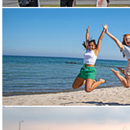
Fakultät für Maschinenbau
Fakultät für Wirtschaft
Hochschulkommunikation
Login
Dienstleistungsportal "e-HOST"
Studien- und Prüfungsportal (SuP)
B-ite
Webmailer
Moodle
Zeiterfassung