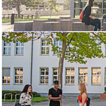
oder per Email (
zahlstelle@hochschule-stralsund.de
) angefragt
werden.
Sie finden die Zahlstelle im Haus 1, Raum 225.
The pay office is open for
information and issuance of wash coins
(no cash transactions).
Opening hours can be requested by phone (+49 3831 45 6510 ) or
email (
zahlstelle@hochschule-stralsund.de
).
You will find the payment office in building 1, room 225.
Kon­takt
Hochschule Stralsund
Zur Schwedenschanze 15
18435 Stralsund
Telefonzentrale: +49 3831 455
Zentrale Fax-Nummer: +49 3831 456 680
Allgemeine Studienberatung
Fakultät für Elektrotechnik und Informatik