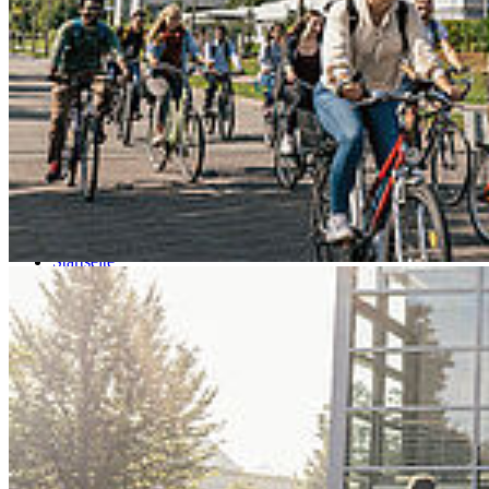
Go to slide 4
Go to slide 5
Go to slide 6
Go to slide 7
Go to slide 8
Go to slide 9
Startseite
HOST
Einrichtungen und Verwaltung
Zahlstelle
Öff­nungs­zei­ten der Zahl­stel­le
Die Zahlstelle ist für
Auskünfte und Ausgabe von Waschmarken
geöffnet (kein Bargeldverkehr).
Die Öffnungszeiten können können telefonisch (+49 3831 45 6510)