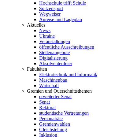
Hochschule trifft Schule
Spitzensport
Wegweiser
Anreise und Lageplan
Aktuelles
News
Ukraine
Veranstaltungen
öffentliche Ausschreibungen
Stellenangebote
Digitalisierung
Absolventenfeier
Fakultäten
Elektrotechnik und Informatik
Maschinenbau
Wirtschaft
Gremien und Querschnittsthemen
erweiterter Senat
Senat
Rektorat
studentische Vertretungen
Personalräte
Gremienwahlen
Gleichstellung
Inklusion