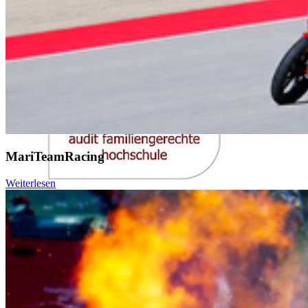
MariTeamRacing
Weiterlesen