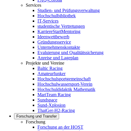
Services
Studien- und Prüfungsverwaltung
Hochschulbibliothek
IT-Services
studentische Vertretungen
KarriereStartMentoring
Ideenwettbewerb
Gründungsservice
Unternehmenskontakte
Evaluierung und Qualitätssicherung
Anreise und Lageplan
Projekte und Vereine
Baltic Racing
Amateurfunker
Hochschulsportgemeinschaft
Hochschulwassersport-Verein
Hochschuldidaktik Mathematik
MariTeam Racing
Sundspace
Sund-Xplosion
ThaiGer-H2-Racing
Forschung und Transfer
Forschung
Forschung an der HOST