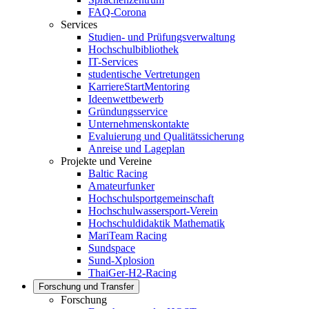
FAQ-Corona
Services
Studien- und Prüfungsverwaltung
Hochschulbibliothek
IT-Services
studentische Vertretungen
KarriereStartMentoring
Ideenwettbewerb
Gründungsservice
Unternehmenskontakte
Evaluierung und Qualitätssicherung
Anreise und Lageplan
Projekte und Vereine
Baltic Racing
Amateurfunker
Hochschulsportgemeinschaft
Hochschulwassersport-Verein
Hochschuldidaktik Mathematik
MariTeam Racing
Sundspace
Sund-Xplosion
ThaiGer-H2-Racing
Forschung und Transfer
Forschung