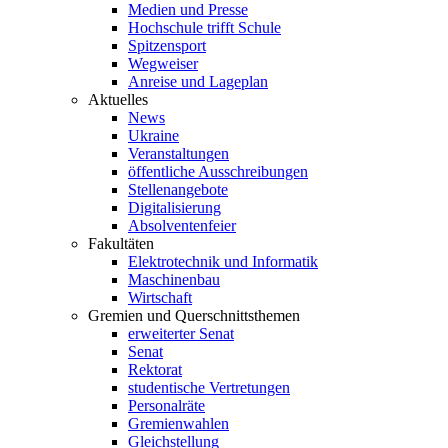
Medien und Presse
Hochschule trifft Schule
Spitzensport
Wegweiser
Anreise und Lageplan
Aktuelles
News
Ukraine
Veranstaltungen
öffentliche Ausschreibungen
Stellenangebote
Digitalisierung
Absolventenfeier
Fakultäten
Elektrotechnik und Informatik
Maschinenbau
Wirtschaft
Gremien und Querschnittsthemen
erweiterter Senat
Senat
Rektorat
studentische Vertretungen
Personalräte
Gremienwahlen
Gleichstellung