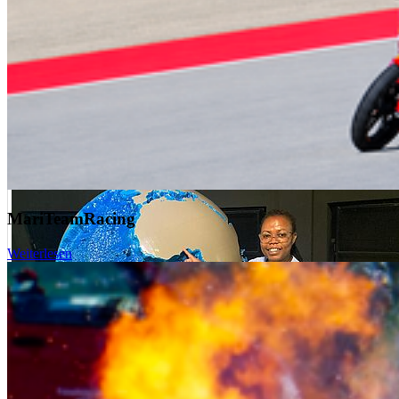
Staatliches Amt für Bau und Liegenschaften realisiert den
„Bauunterhalt“ für die HOST
weiterlesen
17. Juli 2026
"Wissenschaftliche Partnerschaften über Kontinente hinweg"
MariTeamRacing
Weiterlesen