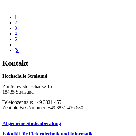
1
2
3
4
5
…
❯
Kon­takt
Hochschule Stralsund
Zur Schwedenschanze 15
18435 Stralsund
Telefonzentrale: +49 3831 455
Zentrale Fax-Nummer: +49 3831 456 680
Allgemeine Studienberatung
Fakultät für Elektrotechnik und Informatik