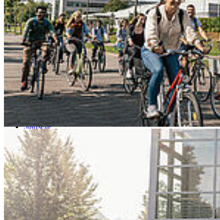
Go to slide 3
Go to slide 4
Go to slide 5
Go to slide 6
Go to slide 7
Go to slide 8
Go to slide 9
Startseite
HOST
Aktuelles
News
News
30. Juli 2026