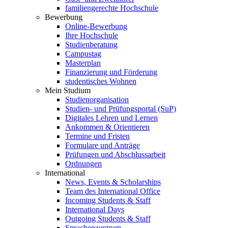
familiengerechte Hochschule
Bewerbung
Online-Bewerbung
Ihre Hochschule
Studienberatung
Campustag
Masterplan
Finanzierung und Förderung
studentisches Wohnen
Mein Studium
Studienorganisation
Studien- und Prüfungsportal (SuP)
Digitales Lehren und Lernen
Ankommen & Orientieren
Termine und Fristen
Formulare und Anträge
Prüfungen und Abschlussarbeit
Ordnungen
International
News, Events & Scholarships
Team des International Office
Incoming Students & Staff
International Days
Outgoing Students & Staff
Sprachenzentrum