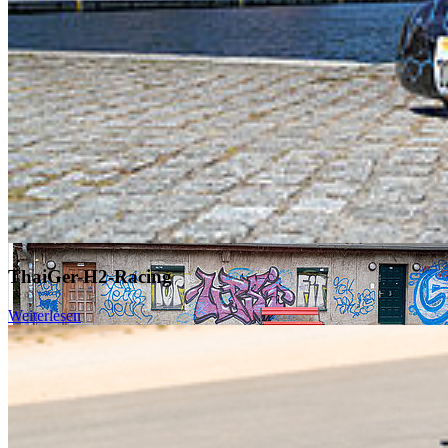
weiterlesen
24. Juli 2026
Vom DJ-Pult bis zur Fassade: Haus 8 wird saniert
ThaiGer-H2-Racing
Weiterlesen
Studentischer Treff am Küstenradweg wird ab Januar 2027 saniert.