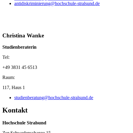
Der Semesterwochenplan für das Wintersemester wird in der Regel
antidiskriminierung@hochschule-stralsund.de
Mitte August und der Semesterwochenplan für das Sommersemester
Mitte Februar veröffentlicht.
Wenn Sie sich vorher bewerben möchten, können Sie die
Unterlagen für das Teilstudium nachreichen.
Christina Wanke
Sollten Sie Fragen haben, wenden Sie sich gern an die
Fachstudienberatung oder an die Allgemeine Studienberatung.
Studienberaterin
Tel:
+49 3831 45 6513
Raum:
117, Haus 1
studienberatung@hochschule-stralsund.de
Kon­takt
Hochschule Stralsund
Zur Schwedenschanze 15