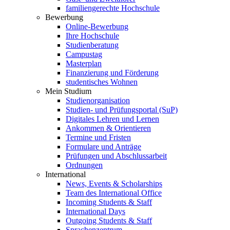
familiengerechte Hochschule
Bewerbung
Online-Bewerbung
Ihre Hochschule
Studienberatung
Campustag
Masterplan
Finanzierung und Förderung
studentisches Wohnen
Mein Studium
Studienorganisation
Studien- und Prüfungsportal (SuP)
Digitales Lehren und Lernen
Ankommen & Orientieren
Termine und Fristen
Formulare und Anträge
Prüfungen und Abschlussarbeit
Ordnungen
International
News, Events & Scholarships
Team des International Office
Incoming Students & Staff
International Days
Outgoing Students & Staff
Sprachenzentrum