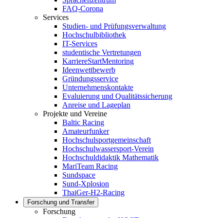
FAQ-Corona
Services
Studien- und Prüfungsverwaltung
Hochschulbibliothek
IT-Services
studentische Vertretungen
KarriereStartMentoring
Ideenwettbewerb
Gründungsservice
Unternehmenskontakte
Evaluierung und Qualitätssicherung
Anreise und Lageplan
Projekte und Vereine
Baltic Racing
Amateurfunker
Hochschulsportgemeinschaft
Hochschulwassersport-Verein
Hochschuldidaktik Mathematik
MariTeam Racing
Sundspace
Sund-Xplosion
ThaiGer-H2-Racing
Forschung und Transfer
Forschung