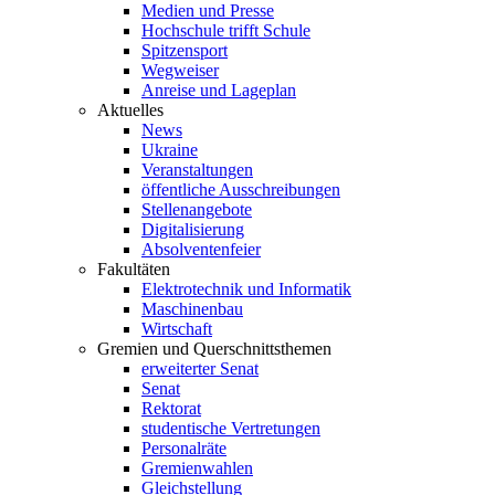
Medien und Presse
Hochschule trifft Schule
Spitzensport
Wegweiser
Anreise und Lageplan
Aktuelles
News
Ukraine
Veranstaltungen
öffentliche Ausschreibungen
Stellenangebote
Digitalisierung
Absolventenfeier
Fakultäten
Elektrotechnik und Informatik
Maschinenbau
Wirtschaft
Gremien und Querschnittsthemen
erweiterter Senat
Senat
Rektorat
studentische Vertretungen
Personalräte
Gremienwahlen
Gleichstellung