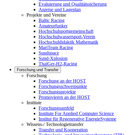
Evaluierung und Qualitätssicherung
Anreise und Lageplan
Projekte und Vereine
Baltic Racing
Amateurfunker
Hochschulsportgemeinschaft
Hochschulwassersport-Verein
Hochschuldidaktik Mathematik
MariTeam Racing
Sundspace
Sund-Xplosion
ThaiGer-H2-Racing
Forschung und Transfer
Forschung
Forschung an der HOST
Forschungsschwerpunkte
Forschungsprojekte
Promovieren an der HOST
Institute
Forschungsumfeld
Institute For Applied Computer Science
Institut für Regenerative EnergieSysteme
Wissens-/ Technologietransfer
Transfer und Kooperation