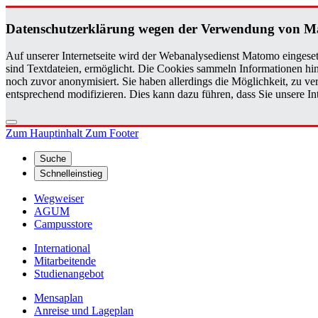
Da­ten­schutz­er­klä­rung wegen der Ver­wen­dung von M
Auf unserer Internetseite wird der Webanalysedienst Matomo eingeset
sind Textdateien, ermöglicht. Die Cookies sammeln Informationen hin
noch zuvor anonymisiert. Sie haben allerdings die Möglichkeit, zu 
entsprechend modifizieren. Dies kann dazu führen, dass Sie unsere 
Zum Hauptinhalt
Zum Footer
Suche
Schnelleinstieg
Wegweiser
AGUM
Campusstore
International
Mitarbeitende
Studienangebot
Mensaplan
Anreise und Lageplan