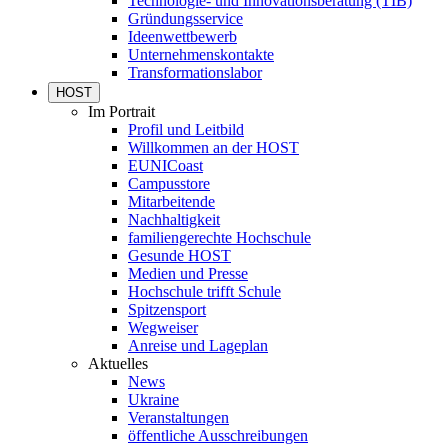
Technologie- und Innovationsberatung (TIB)
Gründungsservice
Ideenwettbewerb
Unternehmenskontakte
Transformationslabor
HOST
Im Portrait
Profil und Leitbild
Willkommen an der HOST
EUNICoast
Campusstore
Mitarbeitende
Nachhaltigkeit
familiengerechte Hochschule
Gesunde HOST
Medien und Presse
Hochschule trifft Schule
Spitzensport
Wegweiser
Anreise und Lageplan
Aktuelles
News
Ukraine
Veranstaltungen
öffentliche Ausschreibungen