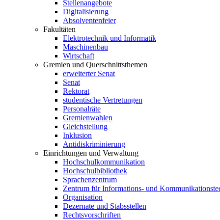
Stellenangebote
Digitalisierung
Absolventenfeier
Fakultäten
Elektrotechnik und Informatik
Maschinenbau
Wirtschaft
Gremien und Querschnittsthemen
erweiterter Senat
Senat
Rektorat
studentische Vertretungen
Personalräte
Gremienwahlen
Gleichstellung
Inklusion
Antidiskriminierung
Einrichtungen und Verwaltung
Hochschulkommunikation
Hochschulbibliothek
Sprachenzentrum
Zentrum für Informations- und Kommunikationste
Organisation
Dezernate und Stabsstellen
Rechtsvorschriften