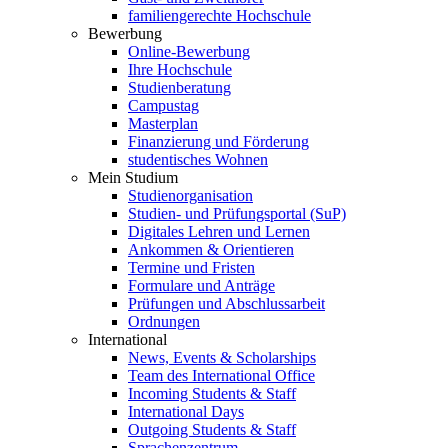
familiengerechte Hochschule
Bewerbung
Online-Bewerbung
Ihre Hochschule
Studienberatung
Campustag
Masterplan
Finanzierung und Förderung
studentisches Wohnen
Mein Studium
Studienorganisation
Studien- und Prüfungsportal (SuP)
Digitales Lehren und Lernen
Ankommen & Orientieren
Termine und Fristen
Formulare und Anträge
Prüfungen und Abschlussarbeit
Ordnungen
International
News, Events & Scholarships
Team des International Office
Incoming Students & Staff
International Days
Outgoing Students & Staff
Sprachenzentrum