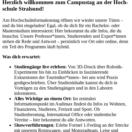
Herz­lich will­kom­men zum Cam­pus­tag an der Hoch­
schu­le Stral­sund!
Am Hochschulinformationstag öffnen wir wieder unsere Türen –
und du bist eingeladen! Egal, ob du dich für ein Bachelor- oder
Masterstudium interessierst: Hier bekommst du alle Infos, die du
brauchst. Unsere Professor*innen, Studierenden und Expert*innen
stehen dir Rede und Antwort – persönlich vor Ort oder online, denn
ein Teil des Programms läuft hybrid.
Was dich erwartet:
Studiengänge live erleben:
Von 3D-Druck über Robotik-
Experimente bis hin zu Einblicken in faszinierende
Exkursionen der Touristiker*innen– bei uns wird Praxis
großgeschrieben. Über Studieninhalte kannst du dich in
Vorträgen zu den Studiengängen und in den Laboren
informieren.
Alles Wichtige an einem Ort:
Im zentralen
Informationspunkt im Audimax findest du Infos zu Wohnen,
Finanzieren, Studieren, Freizeit und Sport. Ob
Studienberatung, International Office oder studentische
Vereine – hier bekommst du alle Antworten.
Showvorführungen
: Erlebe Formel 1-Feeling an der Strecke
mit unserem Rennwagen- und Motorradteam. Leise und