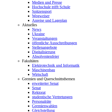
Medien und Presse
Hochschule trifft Schule
Spitzensport
Wegweiser
Anreise und Lageplan
Aktuelles
News
Ukraine
Veranstaltungen
öffentliche Ausschreibungen
Stellenangebote
Digitalisierung
Absolventenfeier
Fakultäten
Elektrotechnik und Informatik
Maschinenbau
Wirtschaft
Gremien und Querschnittsthemen
erweiterter Senat
Senat
Rektorat
studentische Vertretungen
Personalräte
Gremienwahlen
Gleichstellung