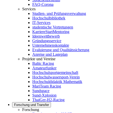
FAQ-Corona
Services
Studien- und Prüfungsverwaltung
Hochschulbibliothek
IT-Services
studentische Vertretungen
KarriereStartMentoring
Ideenwettbewerb
Gründungsservice
Unternehmenskontakte
Evaluierung und Qualitätssicherung
Anreise und Lageplan
Projekte und Vereine
Baltic Racing
Amateurfunker
Hochschulsportgemeinschaft
Hochschulwassersport-Verein
Hochschuldidaktik Mathematik
MariTeam Racing
Sundspace
Sund-Xplosion
ThaiGer-H2-Racing
Forschung und Transfer
Forschung