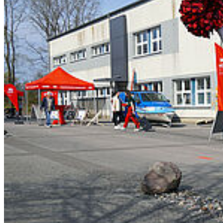
In­for­ma­tik