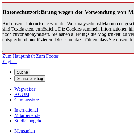
Da­ten­schutz­er­klä­rung wegen der Ver­wen­dung von M
Auf unserer Internetseite wird der Webanalysedienst Matomo eingeset
sind Textdateien, ermöglicht. Die Cookies sammeln Informationen hin
noch zuvor anonymisiert. Sie haben allerdings die Möglichkeit, zu 
entsprechend modifizieren. Dies kann dazu führen, dass Sie unsere 
Zum Hauptinhalt
Zum Footer
English
Suche
Schnelleinstieg
Wegweiser
AGUM
Campusstore
International
Mitarbeitende
Studienangebot
Mensaplan