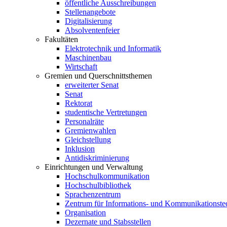
öffentliche Ausschreibungen
Stellenangebote
Digitalisierung
Absolventenfeier
Fakultäten
Elektrotechnik und Informatik
Maschinenbau
Wirtschaft
Gremien und Querschnittsthemen
erweiterter Senat
Senat
Rektorat
studentische Vertretungen
Personalräte
Gremienwahlen
Gleichstellung
Inklusion
Antidiskriminierung
Einrichtungen und Verwaltung
Hochschulkommunikation
Hochschulbibliothek
Sprachenzentrum
Zentrum für Informations- und Kommunikationste
Organisation
Dezernate und Stabsstellen