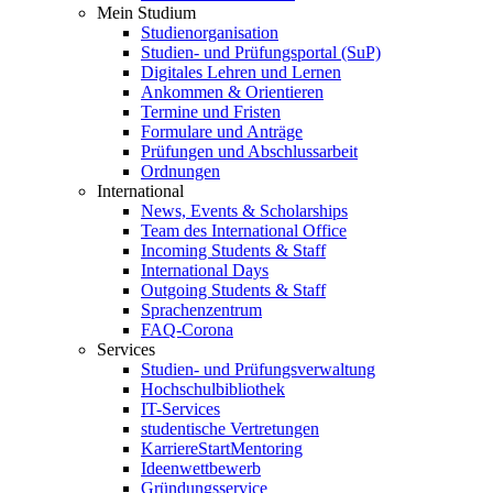
Mein Studium
Studienorganisation
Studien- und Prüfungsportal (SuP)
Digitales Lehren und Lernen
Ankommen & Orientieren
Termine und Fristen
Formulare und Anträge
Prüfungen und Abschlussarbeit
Ordnungen
International
News, Events & Scholarships
Team des International Office
Incoming Students & Staff
International Days
Outgoing Students & Staff
Sprachenzentrum
FAQ-Corona
Services
Studien- und Prüfungsverwaltung
Hochschulbibliothek
IT-Services
studentische Vertretungen
KarriereStartMentoring
Ideenwettbewerb
Gründungsservice