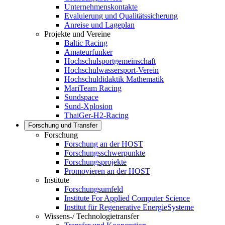
Unternehmenskontakte
Evaluierung und Qualitätssicherung
Anreise und Lageplan
Projekte und Vereine
Baltic Racing
Amateurfunker
Hochschulsportgemeinschaft
Hochschulwassersport-Verein
Hochschuldidaktik Mathematik
MariTeam Racing
Sundspace
Sund-Xplosion
ThaiGer-H2-Racing
Forschung und Transfer
Forschung
Forschung an der HOST
Forschungsschwerpunkte
Forschungsprojekte
Promovieren an der HOST
Institute
Forschungsumfeld
Institute For Applied Computer Science
Institut für Regenerative EnergieSysteme
Wissens-/ Technologietransfer