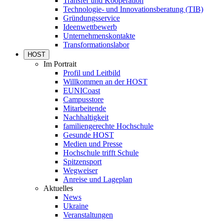
Transfer und Kooperation
Technologie- und Innovationsberatung (TIB)
Gründungsservice
Ideenwettbewerb
Unternehmenskontakte
Transformationslabor
HOST
Im Portrait
Profil und Leitbild
Willkommen an der HOST
EUNICoast
Campusstore
Mitarbeitende
Nachhaltigkeit
familiengerechte Hochschule
Gesunde HOST
Medien und Presse
Hochschule trifft Schule
Spitzensport
Wegweiser
Anreise und Lageplan
Aktuelles
News
Ukraine
Veranstaltungen