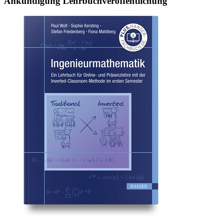
An­kün­di­gung Lehr­buch­ver­öf­fent­li­chung