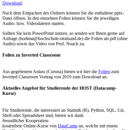
Download
.
Nach dem Entpacken des Ordners können Sie die enthaltene pptx-
Datei öffnen. In den einzelnen Folien können Sie die jeweiligen
Audio- bzw. Videodateien starten.
Sollten Sie kein PowerPoint nutzen, so senden wir Ihnen gerne auf
Anfrage (hodima@hochschule-stralsund.de) die Folien als pdf (ohne
Audio) sowie das Video von Prof. Noack zu.
Fo­li­en zu In­ver­ted Class­room
Aus gegebenem Anlass (Corona) bieten wir hier die
Folien
zum
Inverted Classroom Vortrag von 2019 zum Download an.
Ak­tu­el­les An­ge­bot für Stu­die­ren­de der HOST (Data­camp-
Kurse)
Für Studierende, die interessiert an Statistik (R), Python, SQL, Git,
Shell oder Spreadsheet sind, bieten wir dank
freundlicher Kooperation
kostenfreie Online-Kurse von
DataCamp
an, welche mit einem