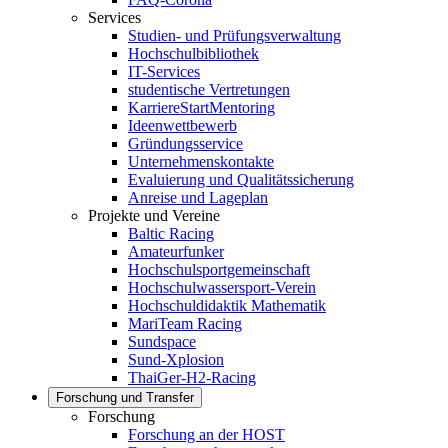
Services
Studien- und Prüfungsverwaltung
Hochschulbibliothek
IT-Services
studentische Vertretungen
KarriereStartMentoring
Ideenwettbewerb
Gründungsservice
Unternehmenskontakte
Evaluierung und Qualitätssicherung
Anreise und Lageplan
Projekte und Vereine
Baltic Racing
Amateurfunker
Hochschulsportgemeinschaft
Hochschulwassersport-Verein
Hochschuldidaktik Mathematik
MariTeam Racing
Sundspace
Sund-Xplosion
ThaiGer-H2-Racing
Forschung und Transfer
Forschung
Forschung an der HOST