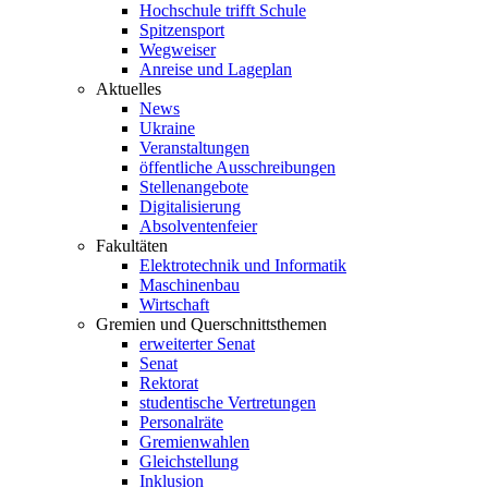
Hochschule trifft Schule
Spitzensport
Wegweiser
Anreise und Lageplan
Aktuelles
News
Ukraine
Veranstaltungen
öffentliche Ausschreibungen
Stellenangebote
Digitalisierung
Absolventenfeier
Fakultäten
Elektrotechnik und Informatik
Maschinenbau
Wirtschaft
Gremien und Querschnittsthemen
erweiterter Senat
Senat
Rektorat
studentische Vertretungen
Personalräte
Gremienwahlen
Gleichstellung
Inklusion