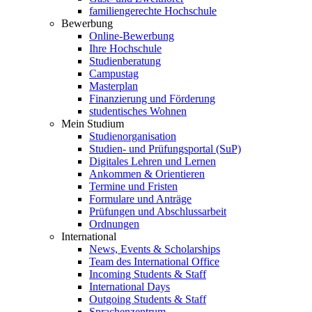
familiengerechte Hochschule
Bewerbung
Online-Bewerbung
Ihre Hochschule
Studienberatung
Campustag
Masterplan
Finanzierung und Förderung
studentisches Wohnen
Mein Studium
Studienorganisation
Studien- und Prüfungsportal (SuP)
Digitales Lehren und Lernen
Ankommen & Orientieren
Termine und Fristen
Formulare und Anträge
Prüfungen und Abschlussarbeit
Ordnungen
International
News, Events & Scholarships
Team des International Office
Incoming Students & Staff
International Days
Outgoing Students & Staff
Sprachenzentrum