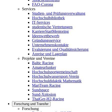
FAQ-Corona
Services
Studien- und Prüfungsverwaltung
Hochschulbibliothek
IT-Services
studentische Vertretungen
KarriereStartMentoring
Ideenwettbewerb
Gründungsservice
Unternehmenskontakte
Evaluierung und Qualitätssicherung
Anreise und Lageplan
Projekte und Vereine
Baltic Racing
Amateurfunker
Hochschulsportgemeinschaft
Hochschulwassersport-Verein
Hochschuldidaktik Mathematik
MariTeam Racing
Sundspace
Sund-Xplosion
ThaiGer-H2-Racing
Forschung und Transfer
Forschung