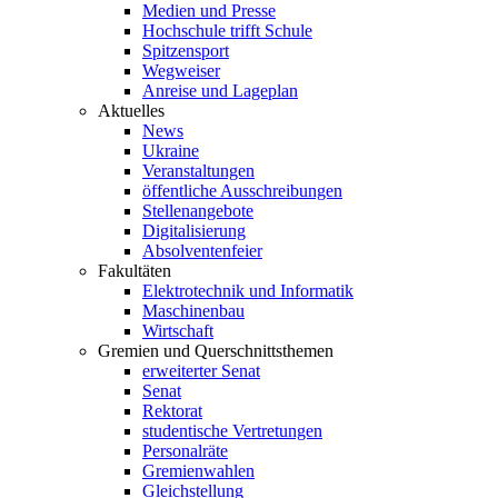
Medien und Presse
Hochschule trifft Schule
Spitzensport
Wegweiser
Anreise und Lageplan
Aktuelles
News
Ukraine
Veranstaltungen
öffentliche Ausschreibungen
Stellenangebote
Digitalisierung
Absolventenfeier
Fakultäten
Elektrotechnik und Informatik
Maschinenbau
Wirtschaft
Gremien und Querschnittsthemen
erweiterter Senat
Senat
Rektorat
studentische Vertretungen
Personalräte
Gremienwahlen
Gleichstellung