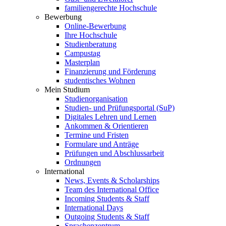
familiengerechte Hochschule
Bewerbung
Online-Bewerbung
Ihre Hochschule
Studienberatung
Campustag
Masterplan
Finanzierung und Förderung
studentisches Wohnen
Mein Studium
Studienorganisation
Studien- und Prüfungsportal (SuP)
Digitales Lehren und Lernen
Ankommen & Orientieren
Termine und Fristen
Formulare und Anträge
Prüfungen und Abschlussarbeit
Ordnungen
International
News, Events & Scholarships
Team des International Office
Incoming Students & Staff
International Days
Outgoing Students & Staff
Sprachenzentrum