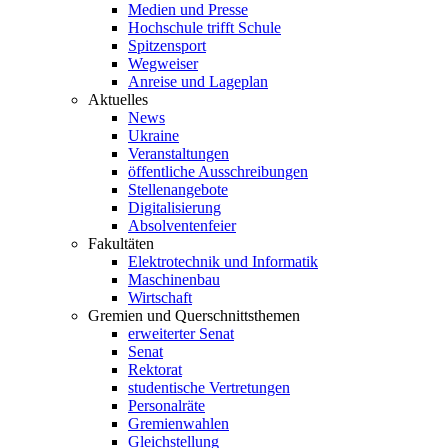
Medien und Presse
Hochschule trifft Schule
Spitzensport
Wegweiser
Anreise und Lageplan
Aktuelles
News
Ukraine
Veranstaltungen
öffentliche Ausschreibungen
Stellenangebote
Digitalisierung
Absolventenfeier
Fakultäten
Elektrotechnik und Informatik
Maschinenbau
Wirtschaft
Gremien und Querschnittsthemen
erweiterter Senat
Senat
Rektorat
studentische Vertretungen
Personalräte
Gremienwahlen
Gleichstellung