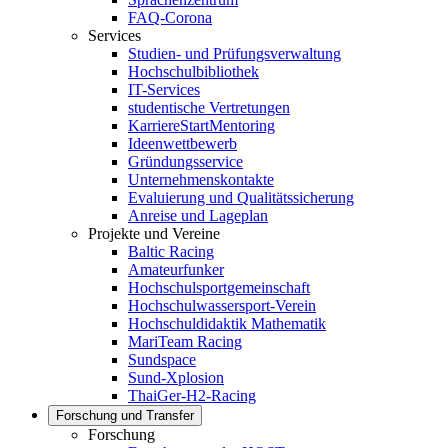
FAQ-Corona
Services
Studien- und Prüfungsverwaltung
Hochschulbibliothek
IT-Services
studentische Vertretungen
KarriereStartMentoring
Ideenwettbewerb
Gründungsservice
Unternehmenskontakte
Evaluierung und Qualitätssicherung
Anreise und Lageplan
Projekte und Vereine
Baltic Racing
Amateurfunker
Hochschulsportgemeinschaft
Hochschulwassersport-Verein
Hochschuldidaktik Mathematik
MariTeam Racing
Sundspace
Sund-Xplosion
ThaiGer-H2-Racing
Forschung und Transfer
Forschung