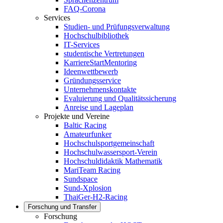
FAQ-Corona
Services
Studien- und Prüfungsverwaltung
Hochschulbibliothek
IT-Services
studentische Vertretungen
KarriereStartMentoring
Ideenwettbewerb
Gründungsservice
Unternehmenskontakte
Evaluierung und Qualitätssicherung
Anreise und Lageplan
Projekte und Vereine
Baltic Racing
Amateurfunker
Hochschulsportgemeinschaft
Hochschulwassersport-Verein
Hochschuldidaktik Mathematik
MariTeam Racing
Sundspace
Sund-Xplosion
ThaiGer-H2-Racing
Forschung und Transfer
Forschung