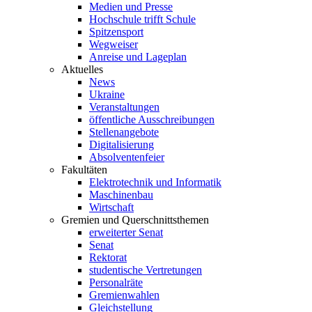
Medien und Presse
Hochschule trifft Schule
Spitzensport
Wegweiser
Anreise und Lageplan
Aktuelles
News
Ukraine
Veranstaltungen
öffentliche Ausschreibungen
Stellenangebote
Digitalisierung
Absolventenfeier
Fakultäten
Elektrotechnik und Informatik
Maschinenbau
Wirtschaft
Gremien und Querschnittsthemen
erweiterter Senat
Senat
Rektorat
studentische Vertretungen
Personalräte
Gremienwahlen
Gleichstellung