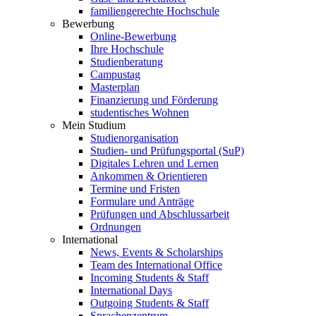
familiengerechte Hochschule
Bewerbung
Online-Bewerbung
Ihre Hochschule
Studienberatung
Campustag
Masterplan
Finanzierung und Förderung
studentisches Wohnen
Mein Studium
Studienorganisation
Studien- und Prüfungsportal (SuP)
Digitales Lehren und Lernen
Ankommen & Orientieren
Termine und Fristen
Formulare und Anträge
Prüfungen und Abschlussarbeit
Ordnungen
International
News, Events & Scholarships
Team des International Office
Incoming Students & Staff
International Days
Outgoing Students & Staff
Sprachenzentrum