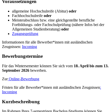
Vor­aus­set­zun­gen
allgemeine Hochschulreife (Abitur)
oder
Fachhochschulreife
oder
Meisterabschluss bzw. eine gleichgestellte berufliche
Fortbildungs- oder Fachschulprüfung (nähere Infos bei der
Allgemeinen Studienberatung)
oder
Zugangsprüfung
Informationen für alle Bewerber*innen mit ausländischen
Zeugnissen:
Incoming
Be­wer­bungs­ter­mi­ne
Für das Wintersemester können Sie sich vom
18. April bis zum 13.
September 2026
bewerben.
Zur
Online-Bewerbung
Fristen für alle Bewerber*innen mit ausländischen Zeugnissen
:
Incoming
Kurz­be­schrei­bung
Im Rahmen Ihres 7-semestrigen Bachelor-Studiums können Sie