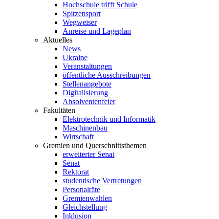
Hochschule trifft Schule
Spitzensport
Wegweiser
Anreise und Lageplan
Aktuelles
News
Ukraine
Veranstaltungen
öffentliche Ausschreibungen
Stellenangebote
Digitalisierung
Absolventenfeier
Fakultäten
Elektrotechnik und Informatik
Maschinenbau
Wirtschaft
Gremien und Querschnittsthemen
erweiterter Senat
Senat
Rektorat
studentische Vertretungen
Personalräte
Gremienwahlen
Gleichstellung
Inklusion