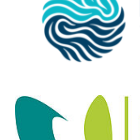
- Themenbereich der Scheinkräfte, Schwingungen,
Wellenphänomene, Dopplereffekt, Wellenoptik, Thermodynamik
- praktische Planung, Durchführung und Auswertung von
Experimenten
- Fokus auf den sicheren Umgang mit Messergebnissen und
wissenschaftlichen Methoden
- Entwicklung von Fähigkeiten zur Lösung technischer und
wissenschaftlicher Problemstellungen
Fächercode: ETB2200
Umfang: 4 SWS / 5 ECTS
Elektrotechnik II
In "Elektrotechnik II" werden vertiefte Kenntnisse in der Analyse
und Anwendung elektrischer und magnetischer Felder vermittelt:
- Berechnung linearer Stromkreise bei sinusförmiger Erregung,
komplexe Rechnung, Zeigerbilder
- Einblicke in Transformatoren, Zweipolschaltungen,
Mehrphasensysteme
- praktische Versuche zur Induktivität, Kapazität und Schaltungen
im Wechselstromkreis