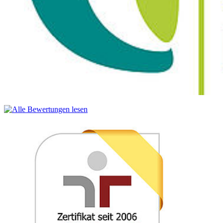
Fächercode: ETB2300
Umfang: 6 SWS / 7 ECTS
Grundlagen der Elektronik
Aufbauend auf die Einführungsveranstaltung bekommen die
Studierenden einen vertieften Einblick in die Elektrotechnik:
- Analyse und Entwurf von Schaltungen mithilfe von Modellen
und Simulationen
- praktische Versuche im Aufbau, Inbetriebnahme und
messtechnische Verifizierung von Schaltungen
Signalübertragung, Verstärker- und Stabilisierungsschaltungen,
Schaltstufen
- Teamarbeit zur Lösung einfacher Aufgabenstellungen
Fächercode: ETB2400
Umfang: 4 SWS / 5 ECTS
Technisches Englisch