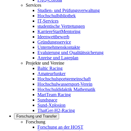
Services
Studien- und Prüfungsverwaltung
Hochschulbibliothek
IT-Services
studentische Vertretungen
KarriereStartMentoring
Ideenwettbewerb
Gründungsservice
Unternehmenskontakte
Evaluierung und Qualitätssicherung
Anreise und Lageplan
Projekte und Vereine
Baltic Racing
Amateurfunker
Hochschulsportgemeinschaft
Hochschulwassersport-Verein
Hochschuldidaktik Mathematik
MariTeam Racing
Sundspace
Sund-Xplosion
ThaiGer-H2-Racing
Forschung und Transfer
Forschung
Forschung an der HOST