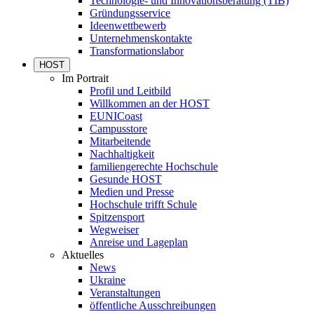
Technologie- und Innovationsberatung (TIB)
Gründungsservice
Ideenwettbewerb
Unternehmenskontakte
Transformationslabor
HOST
Im Portrait
Profil und Leitbild
Willkommen an der HOST
EUNICoast
Campusstore
Mitarbeitende
Nachhaltigkeit
familiengerechte Hochschule
Gesunde HOST
Medien und Presse
Hochschule trifft Schule
Spitzensport
Wegweiser
Anreise und Lageplan
Aktuelles
News
Ukraine
Veranstaltungen
öffentliche Ausschreibungen