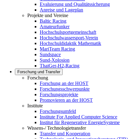
Evaluierung und Qualitätssicherung
Anreise und Lageplan
Projekte und Vereine
Baltic Racing
Amateurfunker
Hochschulsportgemeinschaft
Hochschulwassersport-Verein
Hochschuldidaktik Mathematik
MariTeam Racing
Sundspace
Sund-Xplosion
ThaiGer-H2-Racing
Forschung und Transfer
Forschung
Forschung an der HOST
Forschungsschwerpunkte
Forschungsprojekte
Promovieren an der HOST
Institute
Forschungsumfeld
Institute For Applied Computer Science
Institut für Regenerative EnergieSysteme
Wissens-/ Technologietransfer
Transfer und Kooperation