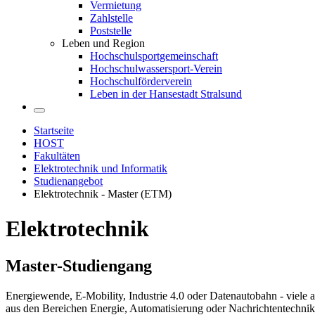
Vermietung
Zahlstelle
Poststelle
Leben und Region
Hochschulsportgemeinschaft
Hochschulwassersport-Verein
Hochschulförderverein
Leben in der Hansestadt Stralsund
Startseite
HOST
Fakultäten
Elektrotechnik und Informatik
Studienangebot
Elektrotechnik - Master (ETM)
Elek­tro­tech­nik
Mas­ter-Stu­di­en­gang
Energiewende, E-Mobility, Industrie 4.0 oder Datenautobahn - viele 
aus den Bereichen Energie, Automatisierung oder Nachrichtentechnik