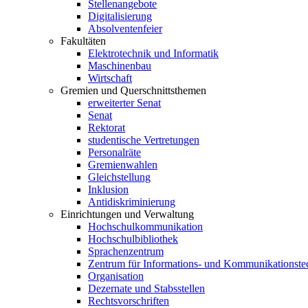
Stellenangebote
Digitalisierung
Absolventenfeier
Fakultäten
Elektrotechnik und Informatik
Maschinenbau
Wirtschaft
Gremien und Querschnittsthemen
erweiterter Senat
Senat
Rektorat
studentische Vertretungen
Personalräte
Gremienwahlen
Gleichstellung
Inklusion
Antidiskriminierung
Einrichtungen und Verwaltung
Hochschulkommunikation
Hochschulbibliothek
Sprachenzentrum
Zentrum für Informations- und Kommunikationste
Organisation
Dezernate und Stabsstellen
Rechtsvorschriften