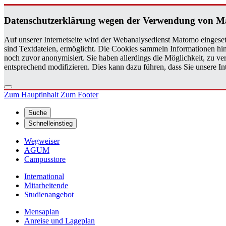
Da­ten­schutz­er­klä­rung wegen der Ver­wen­dung von M
Auf unserer Internetseite wird der Webanalysedienst Matomo eingeset
sind Textdateien, ermöglicht. Die Cookies sammeln Informationen hin
noch zuvor anonymisiert. Sie haben allerdings die Möglichkeit, zu 
entsprechend modifizieren. Dies kann dazu führen, dass Sie unsere 
Zum Hauptinhalt
Zum Footer
Suche
Schnelleinstieg
Wegweiser
AGUM
Campusstore
International
Mitarbeitende
Studienangebot
Mensaplan
Anreise und Lageplan