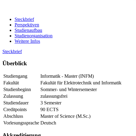
Steckbrief
Perspektiven
Studienaufbau
Studienorganisation
Weitere Infos
Steckbrief
Über­blick
Studiengang
Informatik - Master (INFM)
Fakultät
Fakultät für Elektrotechnik und Informatik
Studienbeginn
Sommer- und Wintersemester
Zulassung
zulassungsfrei
Studiendauer
3 Semester
Creditpoints
90 ECTS
Abschluss
Master of Science (M.Sc.)
Vorlesungssprache
Deutsch
Ak­kre­di­tie­rung