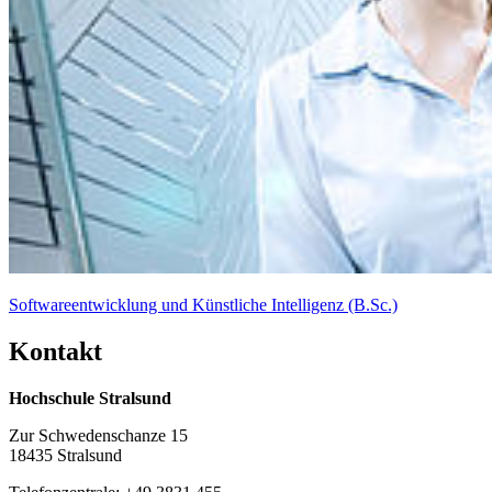
Prof. Dr.-Ing.
Andreas Noack
Lehrangebot
Tel:
+49 3831 45 6626
Raum:
222, Haus 4
Andreas.Noack@hochschule-stralsund.de
Studienbüro 1
Softwareentwicklung und Künstliche Intelligenz (B.Sc.)
Kon­takt
Hochschule Stralsund
Jana Basinski
Zur Schwedenschanze 15
Sachbearbeiterin Studienbüro
18435 Stralsund
Tel: