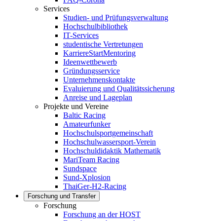
Services
Studien- und Prüfungsverwaltung
Hochschulbibliothek
IT-Services
studentische Vertretungen
KarriereStartMentoring
Ideenwettbewerb
Gründungsservice
Unternehmenskontakte
Evaluierung und Qualitätssicherung
Anreise und Lageplan
Projekte und Vereine
Baltic Racing
Amateurfunker
Hochschulsportgemeinschaft
Hochschulwassersport-Verein
Hochschuldidaktik Mathematik
MariTeam Racing
Sundspace
Sund-Xplosion
ThaiGer-H2-Racing
Forschung und Transfer
Forschung
Forschung an der HOST