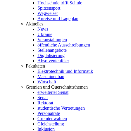
Hochschule trifft Schule
Spitzensport
Wegweiser
Anreise und Lageplan
Aktuelles
News
Ukraine
Veranstaltungen
öffentliche Ausschreibungen
Stellenangebote
Digitalisierung
Absolventenfeier
Fakultäten
Elektrotechnik und Informatik
Maschinenbau
Wirtschaft
Gremien und Querschnittsthemen
erweiterter Senat
Senat
Rektorat
studentische Vertretungen
Personalräte
Gremienwahlen
Gleichstellung
Inklusion