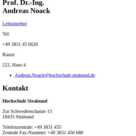
Prof. Dr.-Ing.
Rechnernetze: Performanzbestimmung
Unterstützung bei der Entwicklung effizienter
Andreas Noack
Netzwerkprotokolle
Erstellung von Sicherheits-Gutachten
Seminare und Schulungen
Lehrangebot
Ausstattung:
Tel:
Heterogenes Netzwerklabor mit Rechnern und aktiven
+49 3831 45 6626
Netzwerkkomponenten
Netzwerkmanagement und -analyse-Software
Raum:
Netzwerkanalysatoren/Netzwerklastgeneratoren
Software Defined Radios
222, Haus 4
Wireless Mesh Netzwerk (Dual Radio)
Andreas.Noack@hochschule-stralsund.de
Kon­takt
Hochschule Stralsund
Zur Schwedenschanze 15
18435 Stralsund
Telefonzentrale: +49 3831 455
Zentrale Fax-Nummer: +49 3831 456 680