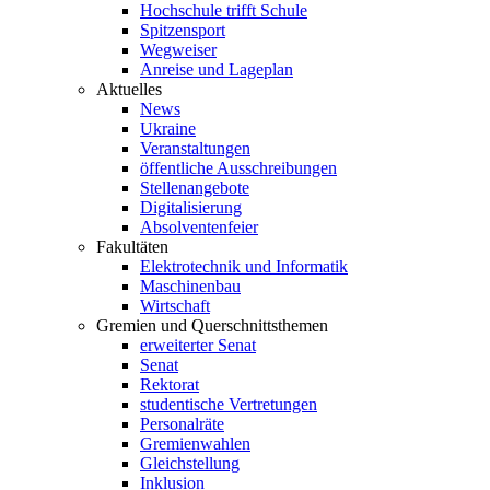
Hochschule trifft Schule
Spitzensport
Wegweiser
Anreise und Lageplan
Aktuelles
News
Ukraine
Veranstaltungen
öffentliche Ausschreibungen
Stellenangebote
Digitalisierung
Absolventenfeier
Fakultäten
Elektrotechnik und Informatik
Maschinenbau
Wirtschaft
Gremien und Querschnittsthemen
erweiterter Senat
Senat
Rektorat
studentische Vertretungen
Personalräte
Gremienwahlen
Gleichstellung
Inklusion