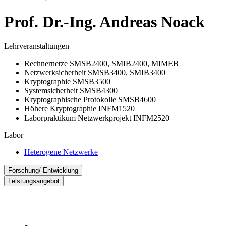
Prof. Dr.-Ing. An­dre­as Noack
Lehrveranstaltungen
Rechnernetze SMSB2400, SMIB2400, MIMEB
Netzwerksicherheit SMSB3400, SMIB3400
Kryptographie SMSB3500
Systemsicherheit SMSB4300
Kryptographische Protokolle SMSB4600
Höhere Kryptographie INFM1520
Laborpraktikum Netzwerkprojekt INFM2520
Labor
Heterogene Netzwerke
Forschung/ Entwicklung
Leistungsangebot
Internet der Dinge, Smarthome Protokolle
Netzwerksicherheit: Wireless Mesh Netzwerke, Wireless
Leistungsangebot:
LAN, L2-Sicherheit, VPN, Vollständige Sicherheitslösungen
Kryptographie: Effiziente Netzwerkprotokolle
Beratung bei dem Design und der Verbesserung von
(Authentifizierung, Schlüsselaustausch, ...), Verschlüsselung
Netzwerkkonzepten und Systemen