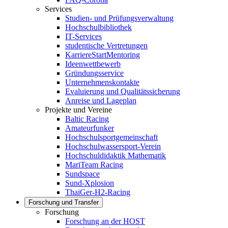
Services
Studien- und Prüfungsverwaltung
Hochschulbibliothek
IT-Services
studentische Vertretungen
KarriereStartMentoring
Ideenwettbewerb
Gründungsservice
Unternehmenskontakte
Evaluierung und Qualitätssicherung
Anreise und Lageplan
Projekte und Vereine
Baltic Racing
Amateurfunker
Hochschulsportgemeinschaft
Hochschulwassersport-Verein
Hochschuldidaktik Mathematik
MariTeam Racing
Sundspace
Sund-Xplosion
ThaiGer-H2-Racing
Forschung und Transfer
Forschung
Forschung an der HOST