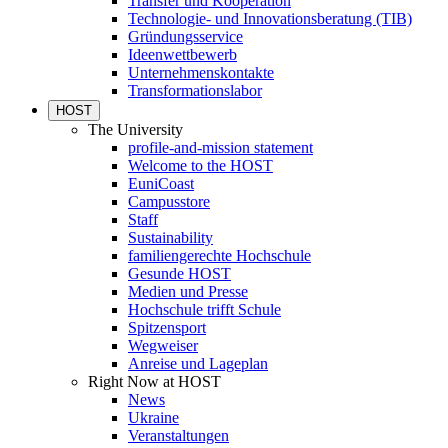
Transfer und Kooperation
Technologie- und Innovationsberatung (TIB)
Gründungsservice
Ideenwettbewerb
Unternehmenskontakte
Transformationslabor
HOST
The University
profile-and-mission statement
Welcome to the HOST
EuniCoast
Campusstore
Staff
Sustainability
familiengerechte Hochschule
Gesunde HOST
Medien und Presse
Hochschule trifft Schule
Spitzensport
Wegweiser
Anreise und Lageplan
Right Now at HOST
News
Ukraine
Veranstaltungen