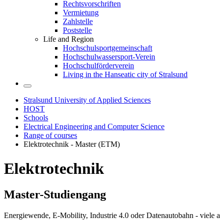
Rechtsvorschriften
Vermietung
Zahlstelle
Poststelle
Life and Region
Hochschulsportgemeinschaft
Hochschulwassersport-Verein
Hochschulförderverein
Living in the Hanseatic city of Stralsund
Stralsund University of Applied Sciences
HOST
Schools
Electrical Engineering and Computer Science
Range of courses
Elektrotechnik - Master (ETM)
Elek­trotech­nik
Mas­ter-Stu­di­en­gang
Energiewende, E-Mobility, Industrie 4.0 oder Datenautobahn - viele 