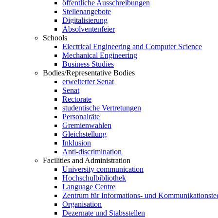
öffentliche Ausschreibungen
Stellenangebote
Digitalisierung
Absolventenfeier
Schools
Electrical Engineering and Computer Science
Mechanical Engineering
Business Studies
Bodies/Representative Bodies
erweiterter Senat
Senat
Rectorate
studentische Vertretungen
Personalräte
Gremienwahlen
Gleichstellung
Inklusion
Anti-discrimination
Facilities and Administration
University communication
Hochschulbibliothek
Language Centre
Zentrum für Informations- und Kommunikationste
Organisation
Dezernate und Stabsstellen