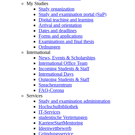
My Studies
Study organization
Study and examination portal (SuP)
Digital teaching and learning
Arrival and orientation
Dates and deadlines
Forms and applications
Examinations and final thesis
Ordnungen
International
News, Events & Scholarships
International Office Team
Incoming Students & Staff
International Days
Outgoing Students & Staff
Sprachenzentrum
FAQ-Corona
Services
Study and examination administration
Hochschulbibliothek
IT-Services
studentische Vertretungen
KarriereStartMentoring
Ideenwettbewerb
Gründungsservice