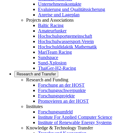
Unternehmenskontakte
Evaluierung und Qualitätssicherung
Anreise und Lageplan
Projects and Associations
Baltic Racing
Amateurfunker
Hochschulsportgemeinschaft
Hochschulwassersport-Verein
Hochschuldidaktik Mathematik
MariTeam Racing
Sundspace
Sund-Xplosion
ThaiGer-H2-Racing
Research and Transfer
Research and Funding
Forschung an der HOST
Forschungsschwerpunkte
Forschungsprojekte
Promovieren an der HOST
Institutes
Forschungsumfeld
Institute For Applied Computer Science
Institute of Renewable Energy Systems
Knowledge & Technology Transfer