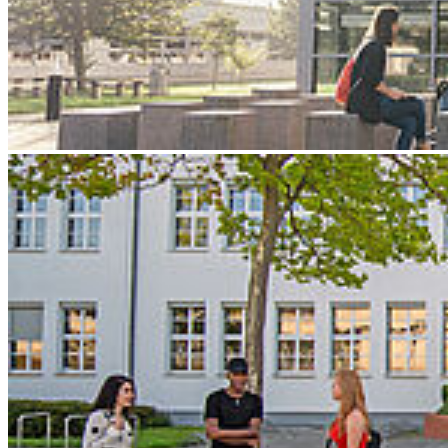
Freitag 10:30 bis 12:00 Uhr
The Post Office House 1, Room 114 has the following opening
hours:
Monday to Thursday 10:30 to 12:00 and
12:30 to 14:00.
Friday 10:30 to 12:00
Kontakt / Contact:
Tel-Nr.: +49 3831 45 6525
E-Mail: poststelle@hochschule-stralsund.de
Kon­takt
Hochschule Stralsund
Zur Schwedenschanze 15
18435 Stralsund
Telefonzentrale: +49 3831 455
Zentrale Fax-Nummer: +49 3831 456 680
Allgemeine Studienberatung