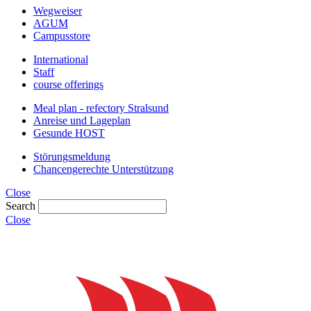
Wegweiser
AGUM
Campusstore
International
Staff
course offerings
Meal plan - refectory Stralsund
Anreise und Lageplan
Gesunde HOST
Störungsmeldung
Chancengerechte Unterstützung
Close
Search
Close