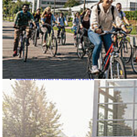
Go to slide 3
Go to slide 4
Go to slide 5
Go to slide 6
Go to slide 7
Go to slide 8
Go to slide 9
Stralsund University of Applied Sciences
HOST
Facilities and Administration
Poststelle
Öff­nungszeiten der Post­stelle / Fundbüro
Die Poststelle Haus 1, Raum 114 hat folgende Öffnungszeiten:
Montag bis Donnerstag 10:30 bis 12:00 Uhr und
12:30 bis 14:00 Uhr.