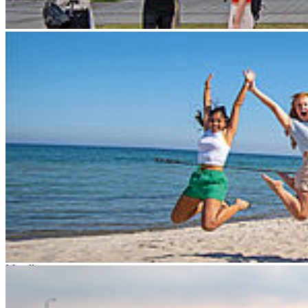
Fakultät für Elektrotechnik und Informatik
Fakultät für Maschinenbau
Fakultät für Wirtschaft
Hochschulkommunikation
Login
Dienstleistungsportal "e-HOST"
Studien- und Prüfungsportal (SuP)
B-ite
Webmailer
Moodle
Zeiterfassung