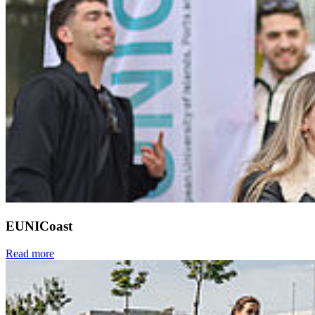
EUNICoast
Read more
Next
Go to slide 1
Go to slide 2