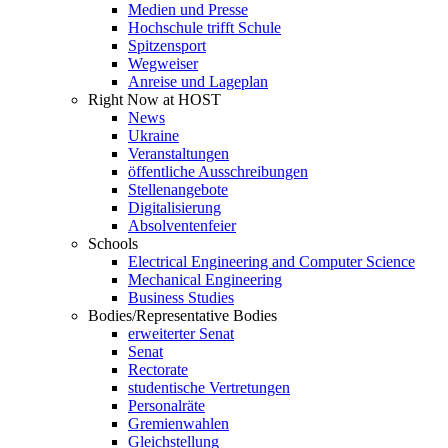
Medien und Presse
Hochschule trifft Schule
Spitzensport
Wegweiser
Anreise und Lageplan
Right Now at HOST
News
Ukraine
Veranstaltungen
öffentliche Ausschreibungen
Stellenangebote
Digitalisierung
Absolventenfeier
Schools
Electrical Engineering and Computer Science
Mechanical Engineering
Business Studies
Bodies/Representative Bodies
erweiterter Senat
Senat
Rectorate
studentische Vertretungen
Personalräte
Gremienwahlen
Gleichstellung