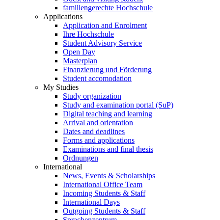
familiengerechte Hochschule
Applications
Application and Enrolment
Ihre Hochschule
Student Advisory Service
Open Day
Masterplan
Finanzierung und Förderung
Student accomodation
My Studies
Study organization
Study and examination portal (SuP)
Digital teaching and learning
Arrival and orientation
Dates and deadlines
Forms and applications
Examinations and final thesis
Ordnungen
International
News, Events & Scholarships
International Office Team
Incoming Students & Staff
International Days
Outgoing Students & Staff
Sprachenzentrum