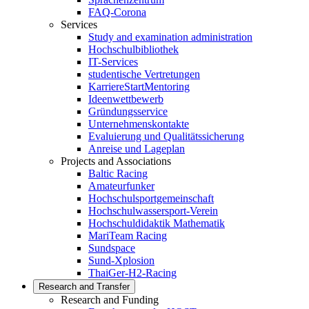
FAQ-Corona
Services
Study and examination administration
Hochschulbibliothek
IT-Services
studentische Vertretungen
KarriereStartMentoring
Ideenwettbewerb
Gründungsservice
Unternehmenskontakte
Evaluierung und Qualitätssicherung
Anreise und Lageplan
Projects and Associations
Baltic Racing
Amateurfunker
Hochschulsportgemeinschaft
Hochschulwassersport-Verein
Hochschuldidaktik Mathematik
MariTeam Racing
Sundspace
Sund-Xplosion
ThaiGer-H2-Racing
Research and Transfer
Research and Funding