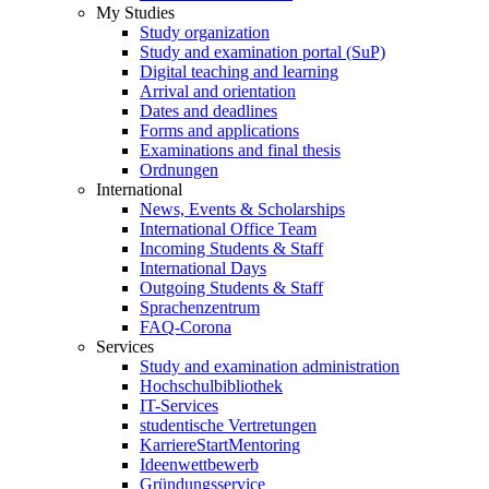
My Studies
Study organization
Study and examination portal (SuP)
Digital teaching and learning
Arrival and orientation
Dates and deadlines
Forms and applications
Examinations and final thesis
Ordnungen
International
News, Events & Scholarships
International Office Team
Incoming Students & Staff
International Days
Outgoing Students & Staff
Sprachenzentrum
FAQ-Corona
Services
Study and examination administration
Hochschulbibliothek
IT-Services
studentische Vertretungen
KarriereStartMentoring
Ideenwettbewerb
Gründungsservice