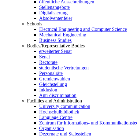
öffentliche Ausschreibungen
Stellenangebote
Digitalisierung
Absolventenfeier
Schools
Electrical Engineering and Computer Science
Mechanical Engineering
Business Studies
Bodies/Representative Bodies
erweiterter Senat
Senat
Rectorate
studentische Vertretungen
Personalräte
Gremienwahlen
Gleichstellung
Inklusion
Anti-discrimination
Facilities and Administration
University communication
Hochschulbibliothek
Language Centre
Zentrum für Informations- und Kommunikationste
Organisation
Dezernate und Stabsstellen