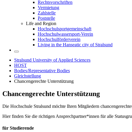
Rechtsvorschriften
Vermietung
Zahlstelle
Poststelle
Life and Region
Hochschulsportgemeinschaft
Hochschulwassersport-Verein
Hochschulförderverein
Living in the Hanseatic city of Stralsund
Stralsund University of Applied Sciences
HOST
Bodies/Representative Bodies
Gleichstellung
Chancengerechte Unterstützung
Chan­cen­gerechte Un­terstützung
Die Hochschule Stralsund möchte Ihren Mitgliedern chancengerechtes
Hier finden Sie die richtigen Ansprechpartner*innen für alle Statusgr
für Studierende