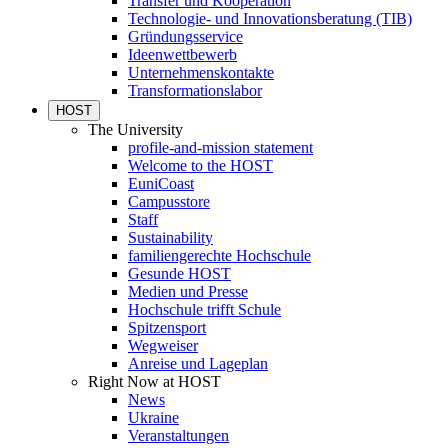
Transfer und Kooperation
Technologie- und Innovationsberatung (TIB)
Gründungsservice
Ideenwettbewerb
Unternehmenskontakte
Transformationslabor
HOST
The University
profile-and-mission statement
Welcome to the HOST
EuniCoast
Campusstore
Staff
Sustainability
familiengerechte Hochschule
Gesunde HOST
Medien und Presse
Hochschule trifft Schule
Spitzensport
Wegweiser
Anreise und Lageplan
Right Now at HOST
News
Ukraine
Veranstaltungen