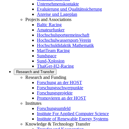
Unternehmenskontakte
Evaluierung und Qualitätssicherung
Anreise und Lageplan
Projects and Associations
Baltic Racing
Amateurfunker
Hochschulsportgemeinschaft
Hochschulwassersport-Verein
Hochschuldidaktik Mathematik
MariTeam Racing
Sundspace
Sund-Xplosion
ThaiGer-H2-Racing
Research and Transfer
Research and Funding
Forschung an der HOST
Forschungsschwerpunkte
Forschungsprojekte
Promovieren an der HOST
Institutes
Forschungsumfeld
Institute For Applied Computer Science
Institute of Renewable Energy Systems
Knowledge & Technology Transfer