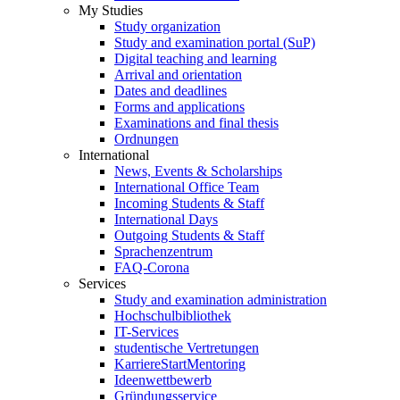
My Studies
Study organization
Study and examination portal (SuP)
Digital teaching and learning
Arrival and orientation
Dates and deadlines
Forms and applications
Examinations and final thesis
Ordnungen
International
News, Events & Scholarships
International Office Team
Incoming Students & Staff
International Days
Outgoing Students & Staff
Sprachenzentrum
FAQ-Corona
Services
Study and examination administration
Hochschulbibliothek
IT-Services
studentische Vertretungen
KarriereStartMentoring
Ideenwettbewerb
Gründungsservice