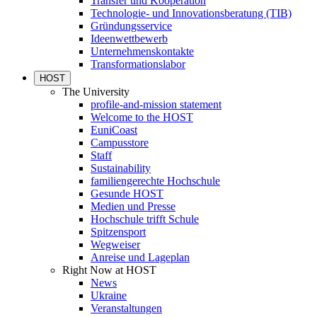
Transfer und Kooperation
Technologie- und Innovationsberatung (TIB)
Gründungsservice
Ideenwettbewerb
Unternehmenskontakte
Transformationslabor
HOST
The University
profile-and-mission statement
Welcome to the HOST
EuniCoast
Campusstore
Staff
Sustainability
familiengerechte Hochschule
Gesunde HOST
Medien und Presse
Hochschule trifft Schule
Spitzensport
Wegweiser
Anreise und Lageplan
Right Now at HOST
News
Ukraine
Veranstaltungen