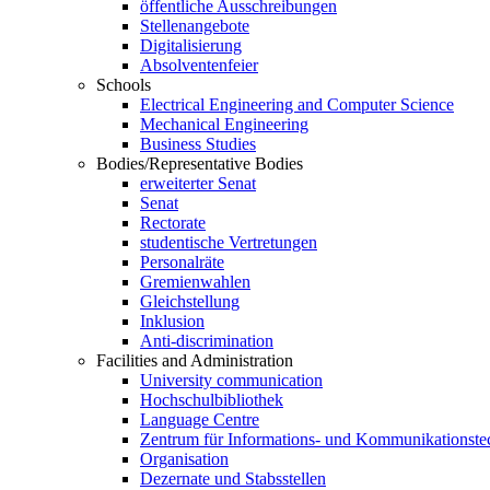
öffentliche Ausschreibungen
Stellenangebote
Digitalisierung
Absolventenfeier
Schools
Electrical Engineering and Computer Science
Mechanical Engineering
Business Studies
Bodies/Representative Bodies
erweiterter Senat
Senat
Rectorate
studentische Vertretungen
Personalräte
Gremienwahlen
Gleichstellung
Inklusion
Anti-discrimination
Facilities and Administration
University communication
Hochschulbibliothek
Language Centre
Zentrum für Informations- und Kommunikationste
Organisation
Dezernate und Stabsstellen