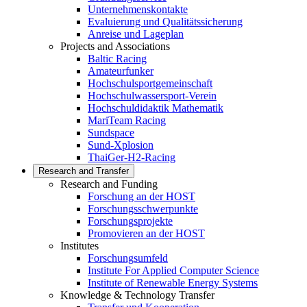
Unternehmenskontakte
Evaluierung und Qualitätssicherung
Anreise und Lageplan
Projects and Associations
Baltic Racing
Amateurfunker
Hochschulsportgemeinschaft
Hochschulwassersport-Verein
Hochschuldidaktik Mathematik
MariTeam Racing
Sundspace
Sund-Xplosion
ThaiGer-H2-Racing
Research and Transfer
Research and Funding
Forschung an der HOST
Forschungsschwerpunkte
Forschungsprojekte
Promovieren an der HOST
Institutes
Forschungsumfeld
Institute For Applied Computer Science
Institute of Renewable Energy Systems
Knowledge & Technology Transfer