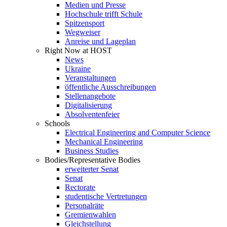
Medien und Presse
Hochschule trifft Schule
Spitzensport
Wegweiser
Anreise und Lageplan
Right Now at HOST
News
Ukraine
Veranstaltungen
öffentliche Ausschreibungen
Stellenangebote
Digitalisierung
Absolventenfeier
Schools
Electrical Engineering and Computer Science
Mechanical Engineering
Business Studies
Bodies/Representative Bodies
erweiterter Senat
Senat
Rectorate
studentische Vertretungen
Personalräte
Gremienwahlen
Gleichstellung