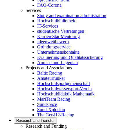
FAQ-Corona
Services
Study and examination administration
Hochschulbibliothek
IT-Services
studentische Vertretungen
KarriereStartMentoring
Ideenwettbewerb
Gründungsservice
Unternehmenskontakte
Evaluierung und Qualitätssicherung
Anreise und Lageplan
Projects and Associations
Baltic Racing
Amateurfunker
Hochschulsportgemeinschaft
Hochschulwassersport-Verein
Hochschuldidaktik Mathematik
MariTeam Racing
Sundspace
Sund-Xplosion
ThaiGer-H2-Racing
Research and Transfer
Research and Funding