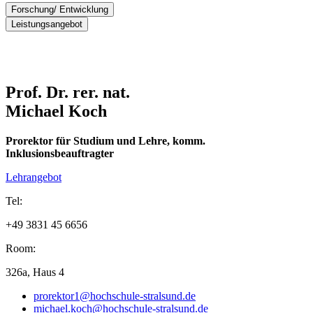
Forschung/ Entwicklung
Leistungsangebot
Verfahren zur Verarbeitung von multimedialen Daten (speziell
Audio und Video): - Digitalisierung, - Speicherung, -
Leistungsangebot:
Übertragung, - Kompression
Entwicklung multimedialer Endgeräte
Beratung zu Problemen des Einsatzes von
Betriebssysteme
Videokonferenzsystemen
Prof. Dr. rer. nat.
Embedded Systems
Beratung zu Problemen des Einsatzes von Medientechnik
Michael Koch
Beratung Videoschnitt / High Definition Video
Ausstattung:
Prorektor für Studium und Lehre, komm.
Inklusionsbeauftragter
Multimediasysteme, FullHD-Kameras, Schnittplätze, 4k-
Kamera
Lehrangebot
Tel:
+49 3831 45 6656
Room:
326a, Haus 4
prorektor1@hochschule-stralsund.de
michael.koch@hochschule-stralsund.de