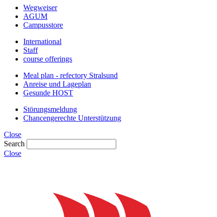
Wegweiser
AGUM
Campusstore
International
Staff
course offerings
Meal plan - refectory Stralsund
Anreise und Lageplan
Gesunde HOST
Störungsmeldung
Chancengerechte Unterstützung
Close
Search
Close