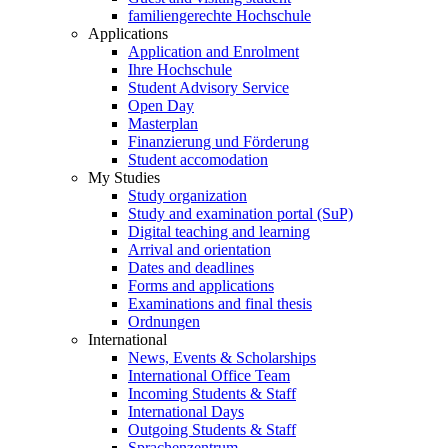
familiengerechte Hochschule
Applications
Application and Enrolment
Ihre Hochschule
Student Advisory Service
Open Day
Masterplan
Finanzierung und Förderung
Student accomodation
My Studies
Study organization
Study and examination portal (SuP)
Digital teaching and learning
Arrival and orientation
Dates and deadlines
Forms and applications
Examinations and final thesis
Ordnungen
International
News, Events & Scholarships
International Office Team
Incoming Students & Staff
International Days
Outgoing Students & Staff
Sprachenzentrum