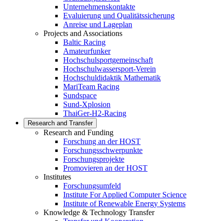
Unternehmenskontakte
Evaluierung und Qualitätssicherung
Anreise und Lageplan
Projects and Associations
Baltic Racing
Amateurfunker
Hochschulsportgemeinschaft
Hochschulwassersport-Verein
Hochschuldidaktik Mathematik
MariTeam Racing
Sundspace
Sund-Xplosion
ThaiGer-H2-Racing
Research and Transfer
Research and Funding
Forschung an der HOST
Forschungsschwerpunkte
Forschungsprojekte
Promovieren an der HOST
Institutes
Forschungsumfeld
Institute For Applied Computer Science
Institute of Renewable Energy Systems
Knowledge & Technology Transfer