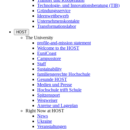
Transfer und Kooperation
Technologie- und Innovationsberatung (TIB)
Gründungsservice
Ideenwettbewerb
Unternehmenskontakte
Transformationslabor
HOST
The University
profile-and-mission statement
Welcome to the HOST
EuniCoast
Campusstore
Staff
Sustainability
familiengerechte Hochschule
Gesunde HOST
Medien und Presse
Hochschule trifft Schule
Spitzensport
Wegweiser
Anreise und Lageplan
Right Now at HOST
News
Ukraine
Veranstaltungen