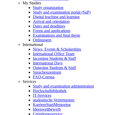
My Studies
Study organization
Study and examination portal (SuP)
Digital teaching and learning
Arrival and orientation
Dates and deadlines
Forms and applications
Examinations and final thesis
Ordnungen
International
News, Events & Scholarships
International Office Team
Incoming Students & Staff
International Days
Outgoing Students & Staff
Sprachenzentrum
FAQ-Corona
Services
Study and examination administration
Hochschulbibliothek
IT-Services
studentische Vertretungen
KarriereStartMentoring
Ideenwettbewerb
Gründungsservice