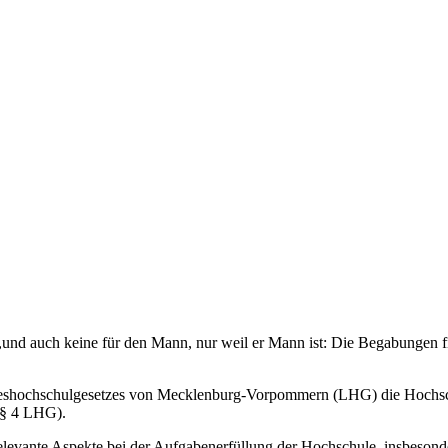
ist,und auch keine für den Mann, nur weil er Mann ist: Die Begabungen f
andeshochschulgesetzes von Mecklenburg-Vorpommern (LHG) die Hochsch
(§ 4 LHG).
gsrelevante Aspekte bei der Aufgabenerfüllung der Hochschule, insbeso