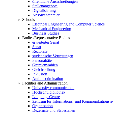
öffentliche Ausschreibungen
Stellenangebote
Digitalisierung
Absolventenfeier
Schools
Electrical Engineering and Computer Science
Mechanical Engineering
Business Studies
Bodies/Representative Bodies
erweiterter Senat
Senat
Rectorate
studentische Vertretungen
Personalräte
Gremienwahlen
Gleichstellung
Inklusion
Anti-discrimination
Facilities and Administration
University communication
Hochschulbibliothek
Language Centre
Zentrum für Informations- und Kommunikationste
Organisation
Dezernate und Stabsstellen