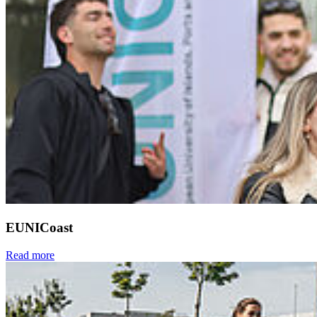
EUNICoast
Read more
Next
Go to slide 1
Go to slide 2