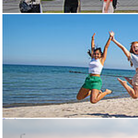
Fakultät für Maschinenbau
Fakultät für Wirtschaft
Hochschulkommunikation
Login
Dienstleistungsportal "e-HOST"
Studien- und Prüfungsportal (SuP)
B-ite
Webmailer
Moodle
Zeiterfassung