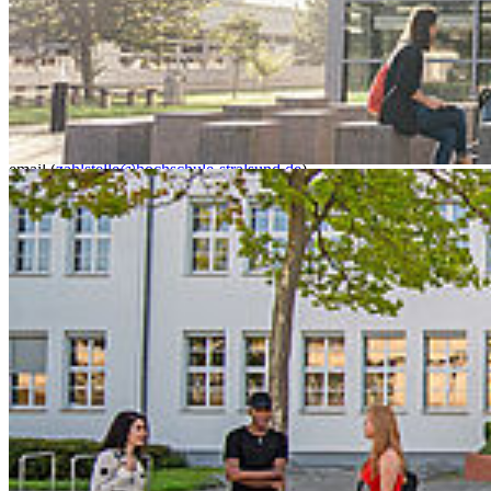
Die Öffnungszeiten können können telefonisch (+49 3831 45 6510)
oder per Email (
zahlstelle@hochschule-stralsund.de
) angefragt
werden.
Sie finden die Zahlstelle im Haus 1, Raum 225.
The pay office is open for
information and issuance of wash coins
(no cash transactions).
Opening hours can be requested by phone (+49 3831 45 6510 ) or
email (
zahlstelle@hochschule-stralsund.de
).
You will find the payment office in building 1, room 225.
Kon­takt
Hochschule Stralsund
Zur Schwedenschanze 15
18435 Stralsund
Telefonzentrale: +49 3831 455
Zentrale Fax-Nummer: +49 3831 456 680
Allgemeine Studienberatung
Fakultät für Elektrotechnik und Informatik