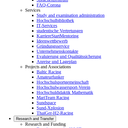
FAQ-Corona
Services
Study and examination administration
Hochschulbibliothek
IT-Services
studentische Vertretungen
KarriereStartMentoring
Ideenwettbewerb
Gründungsservice
Unternehmenskontakte
Evaluierung und Qualitätssicherung
Anreise und Lageplan
Projects and Associations
Baltic Racing
Amateurfunker
Hochschulsportgemeinschaft
Hochschulwassersport-Verein
Hochschuldidaktik Mathematik
MariTeam Racing
Sundspace
Sund-Xplosion
ThaiGer-H2-Racing
Research and Transfer
Research and Funding