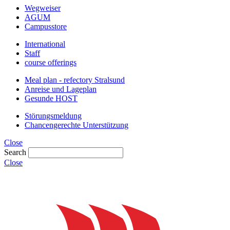
Wegweiser
AGUM
Campusstore
International
Staff
course offerings
Meal plan - refectory Stralsund
Anreise und Lageplan
Gesunde HOST
Störungsmeldung
Chancengerechte Unterstützung
Close
Search
Close