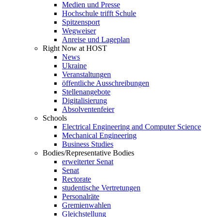
Medien und Presse
Hochschule trifft Schule
Spitzensport
Wegweiser
Anreise und Lageplan
Right Now at HOST
News
Ukraine
Veranstaltungen
öffentliche Ausschreibungen
Stellenangebote
Digitalisierung
Absolventenfeier
Schools
Electrical Engineering and Computer Science
Mechanical Engineering
Business Studies
Bodies/Representative Bodies
erweiterter Senat
Senat
Rectorate
studentische Vertretungen
Personalräte
Gremienwahlen
Gleichstellung