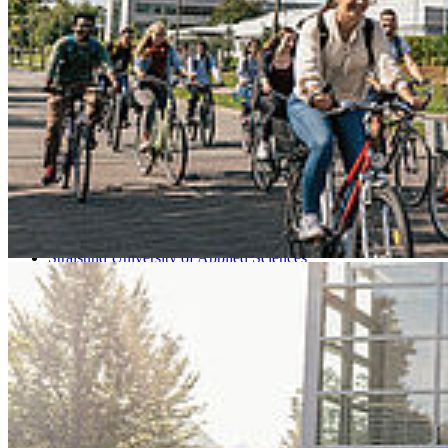
Go to slide 3
Go to slide 4
Go to slide 5
Go to slide 6
Go to slide 7
Go to slide 8
Go to slide 9
Stralsund University of Applied Sciences
HOST
Facilities and Administration
Zahlstelle
Öff­nungszeiten der Zahlstelle
Die Zahlstelle ist für
Auskünfte und Ausgabe von Waschmarken
geöffnet (kein Bargeldverkehr).