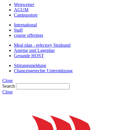
Wegweiser
AGUM
Campusstore
International
Staff
course offerings
Meal plan - refectory Stralsund
Anreise und Lageplan
Gesunde HOST
Störungsmeldung
Chancengerechte Unterstützung
Close
Search
Close