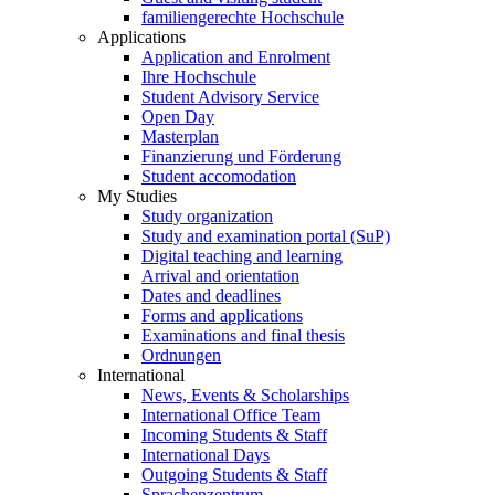
familiengerechte Hochschule
Applications
Application and Enrolment
Ihre Hochschule
Student Advisory Service
Open Day
Masterplan
Finanzierung und Förderung
Student accomodation
My Studies
Study organization
Study and examination portal (SuP)
Digital teaching and learning
Arrival and orientation
Dates and deadlines
Forms and applications
Examinations and final thesis
Ordnungen
International
News, Events & Scholarships
International Office Team
Incoming Students & Staff
International Days
Outgoing Students & Staff
Sprachenzentrum