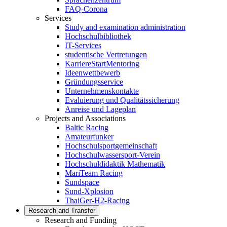
FAQ-Corona
Services
Study and examination administration
Hochschulbibliothek
IT-Services
studentische Vertretungen
KarriereStartMentoring
Ideenwettbewerb
Gründungsservice
Unternehmenskontakte
Evaluierung und Qualitätssicherung
Anreise und Lageplan
Projects and Associations
Baltic Racing
Amateurfunker
Hochschulsportgemeinschaft
Hochschulwassersport-Verein
Hochschuldidaktik Mathematik
MariTeam Racing
Sundspace
Sund-Xplosion
ThaiGer-H2-Racing
Research and Transfer
Research and Funding