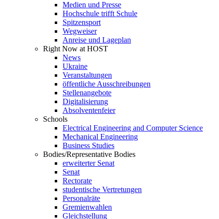
Medien und Presse
Hochschule trifft Schule
Spitzensport
Wegweiser
Anreise und Lageplan
Right Now at HOST
News
Ukraine
Veranstaltungen
öffentliche Ausschreibungen
Stellenangebote
Digitalisierung
Absolventenfeier
Schools
Electrical Engineering and Computer Science
Mechanical Engineering
Business Studies
Bodies/Representative Bodies
erweiterter Senat
Senat
Rectorate
studentische Vertretungen
Personalräte
Gremienwahlen
Gleichstellung