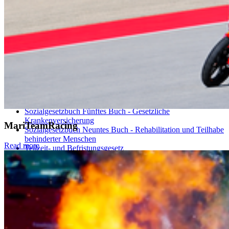
Gendiagnostikgesetz
Jugendarbeitsschutzgesetz
(Aufsichtsbehörde: LAGuS,
Frankendamm 17, 18439 Stralsund)
Kündigungsschutzgesetz
Landesbeamtengesetz M-V
/
Beamtenstatusgesetz
Landespersonalvertretungsgesetz M-V
Mutterschutzgesetz
Mutterschutzverordnung
Manteltarifvertrag für Arbeiter im öffentlichen Dienst
Nachweisgesetz
Pflegezeitgesetz
Sozialgesetzbuch Fünftes Buch - Gesetzliche
Krankenversicherung
MariTeamRacing
Sozialgesetzbuch Neuntes Buch - Rehabilitation und Teilhabe
behinderter Menschen
Read more
Teilzeit- und Befristungsgesetz
Tarifvertrag für den öffentlichen Dienst der Länder
Tarifvertrag zur Überleitung der Beschäftigten der Länder in
den TV-L
Verpflichtungsgesetz
Wissenschaftszeitvertragsgesetz
Ansprech­part­ner