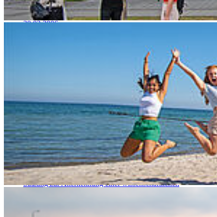
Verfahrensordnung zur Verleihung der Würde
Ehrensenatorin/-senators oder Ehrenbürgerin/-bürgers vom
30.03.2006
Wahlordnung vom 08. Januar 2021
Gebühren
Hochschulgebührensatzung
Zentrale Einrichtungen
Benutzerordnung des Hochschulrechenzentrums (Zentrum für
Informations- und Kommunikationstechnik (ZIK)
Bibliotheksordnung
Institute
Rahmenordnung für zentrale wissenschaftliche Einrichtungen
Satzung des Institute for Applied Computer Science (IACS)
Satzung für das Institut für Regenerative Energie Systeme
(IRES)
Satzung zur Anerkennung einer wissenschaftlichen
Einrichtung als Institut an der Fachhochschule Stralsund
Datenschutz