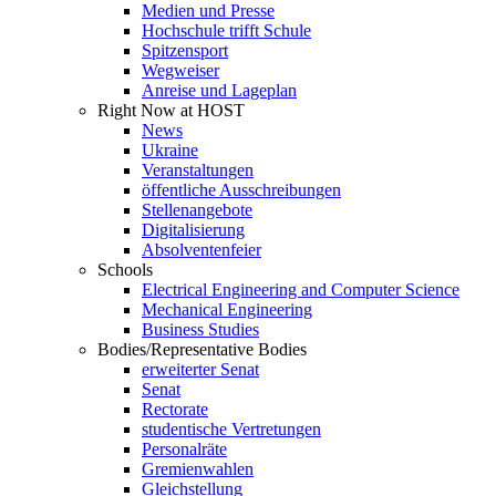
Medien und Presse
Hochschule trifft Schule
Spitzensport
Wegweiser
Anreise und Lageplan
Right Now at HOST
News
Ukraine
Veranstaltungen
öffentliche Ausschreibungen
Stellenangebote
Digitalisierung
Absolventenfeier
Schools
Electrical Engineering and Computer Science
Mechanical Engineering
Business Studies
Bodies/Representative Bodies
erweiterter Senat
Senat
Rectorate
studentische Vertretungen
Personalräte
Gremienwahlen
Gleichstellung