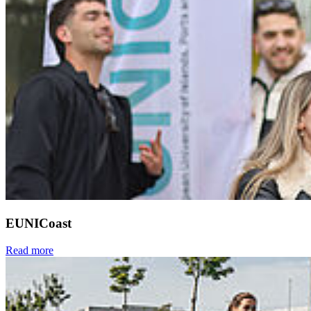
EUNICoast
Read more
Next
Go to slide 1
Go to slide 2