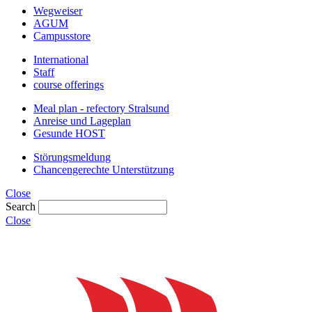
Wegweiser
AGUM
Campusstore
International
Staff
course offerings
Meal plan - refectory Stralsund
Anreise und Lageplan
Gesunde HOST
Störungsmeldung
Chancengerechte Unterstützung
Close
Search
Close