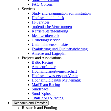
FAQ-Corona
Services
Study and examination administration
Hochschulbibliothek
IT-Services
studentische Vertretungen
KarriereStartMentoring
Ideenwettbewerb
Gründungsservice
Unternehmenskontakte
Evaluierung und Qualitätssicherung
Anreise und Lageplan
Projects and Associations
Baltic Racing
Amateurfunker
Hochschulsportgemeinschaft
Hochschulwassersport-Verein
Hochschuldidaktik Mathematik
MariTeam Racing
Sundspace
Sund-Xplosion
ThaiGer-H2-Racing
Research and Transfer
Research and Funding