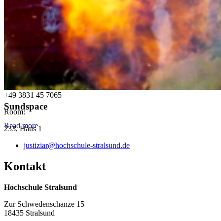
Alexander Wolf
Justiziar
Tel:
+49 3831 45 7065
Sundspace
Room:
Read more
233, Haus 1
justiziar@hochschule-stralsund.de
Kon­takt
Hochschule Stralsund
Zur Schwedenschanze 15
18435 Stralsund