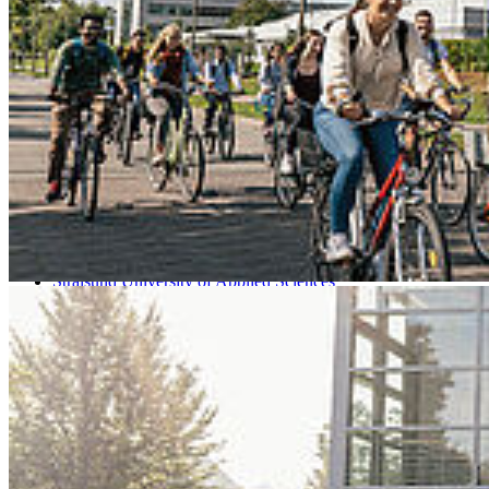
Go to slide 3
Go to slide 4
Go to slide 5
Go to slide 6
Go to slide 7
Go to slide 8
Go to slide 9
Stralsund University of Applied Sciences
HOST
Facilities and Administration
Rechtsvorschriften
Rechtsvorschriften
Die rechtliche Stellung der wissenschaftlichen Hochschulen ist im
Gesetz über die Hochschulen des Landes Mecklenburg-
Vorpommern (Landeshochschulgesetz - LHG M-V)
bestimmt.