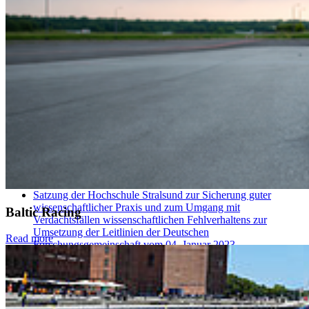
Datenschutzsatzung
1. Änderungssatzung der Datenschutzsatzung
Sonstige Festlegungen
Ordnung über die Bildung eines Körperschaftsvermögens
vom 13.08.2004
Satzung über das Verfahren und die Vergabe von
Leistungsbezügen sowie Forschungs- und Lehrzulagen der
Fachhochschule Stralsund (Leistungsbezügesatzung) vom
24.03.2016
Satzung für die Vergabe von Deutschlandstipendien vom 27.
Juni 2011
1 Änderungssatzung für die Vergabe von
Deutschlandstipendien vom 22. Januar 2020
Satzung der Hochschule Stralsund zur Sicherung guter
wissenschaftlicher Praxis und zum Umgang mit
Baltic Racing
Verdachtsfällen wissenschaftlichen Fehlverhaltens zur
Umsetzung der Leitlinien der Deutschen
Read more
Forschungsgemeinschaft vom 04. Januar 2023
Antidiskriminierungsrichtlinie
Richtlinien der Fachhochschule Stralsund für den Umgang
mit geistigem Eigentum
Grundsätze für den Einsatz von KI an der Hochschule
Stralsund vom 27. April 2026