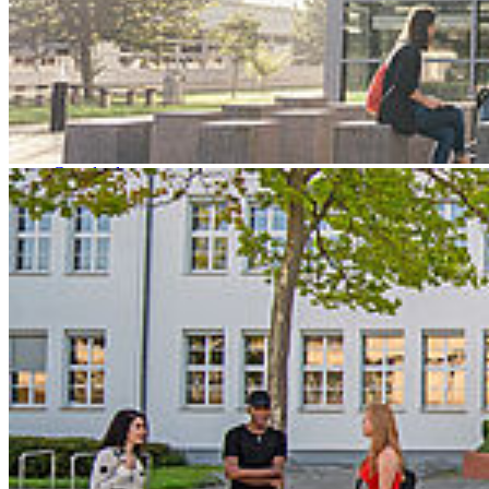
An der Hochschule Stralsund wurden folgende
Rechtsvorschriften erlassen:
(Das Studium an der Hochschule betreffende Rechtsvorschriften
sind unter der Rubrik
/Mein Studium/Ordnungen/
zu finden)
Grundlagen
Grundordnung
Satzung zur Änderung der Grundordnung
Hausordnung
Verkehrs- und Parkordnung
Berufung, Verfahren, Gremien
Berufungsordnung vom 20.04.2010
1. Änderungssatzung Berufungsordnung vom 09.10.2015
Evaluierungsordnung vom 05. Mai 2021
1. Änderungssatzung zur Evaluierungsordnung vom 22.
September 2025
Evaluierungsordnung Lesefassung (Stand 1. ÄS)
Verfahrensordnung zur Verleihung einer Honorarprofessur
vom 10.02.2004
Verfahrensordnung zur Verleihung einer Honorarprofessur
vom 07.01.2026