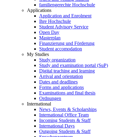
familiengerechte Hochschule
Applications
Application and Enrolment
Ihre Hochschule
Student Advisory Service
Open Day
Masterplan
Finanzierung und Förderung
Student accomodation
My Studies
Study organization
Study and examination portal (SuP)
Digital teaching and learning
Arrival and orientation
Dates and deadlines
Forms and applications
Examinations and final thesis
Ordnungen
International
News, Events & Scholarships
International Office Team
Incoming Students & Staff
International Days
Outgoing Students & Staff
Sprachenzentrum