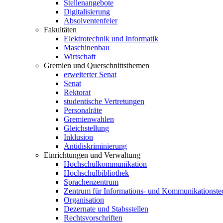
Stellenangebote
Digitalisierung
Absolventenfeier
Fakultäten
Elektrotechnik und Informatik
Maschinenbau
Wirtschaft
Gremien und Querschnittsthemen
erweiterter Senat
Senat
Rektorat
studentische Vertretungen
Personalräte
Gremienwahlen
Gleichstellung
Inklusion
Antidiskriminierung
Einrichtungen und Verwaltung
Hochschulkommunikation
Hochschulbibliothek
Sprachenzentrum
Zentrum für Informations- und Kommunikationste
Organisation
Dezernate und Stabsstellen
Rechtsvorschriften