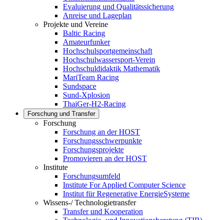
Evaluierung und Qualitätssicherung
Anreise und Lageplan
Projekte und Vereine
Baltic Racing
Amateurfunker
Hochschulsportgemeinschaft
Hochschulwassersport-Verein
Hochschuldidaktik Mathematik
MariTeam Racing
Sundspace
Sund-Xplosion
ThaiGer-H2-Racing
Forschung und Transfer
Forschung
Forschung an der HOST
Forschungsschwerpunkte
Forschungsprojekte
Promovieren an der HOST
Institute
Forschungsumfeld
Institute For Applied Computer Science
Institut für Regenerative EnergieSysteme
Wissens-/ Technologietransfer
Transfer und Kooperation