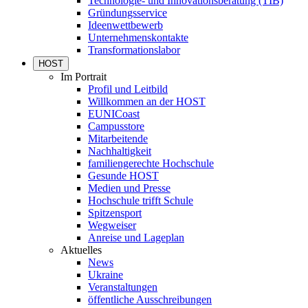
Technologie- und Innovationsberatung (TIB)
Gründungsservice
Ideenwettbewerb
Unternehmenskontakte
Transformationslabor
HOST
Im Portrait
Profil und Leitbild
Willkommen an der HOST
EUNICoast
Campusstore
Mitarbeitende
Nachhaltigkeit
familiengerechte Hochschule
Gesunde HOST
Medien und Presse
Hochschule trifft Schule
Spitzensport
Wegweiser
Anreise und Lageplan
Aktuelles
News
Ukraine
Veranstaltungen
öffentliche Ausschreibungen