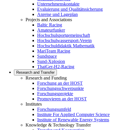
Unternehmenskontakte
Evaluierung und Qualitätssicherung
Anreise und Lageplan
Projects and Associations
Baltic Racing
Amateurfunker
Hochschulsportgemeinschaft
Hochschulwassersport-Verein
Hochschuldidaktik Mathematik
MariTeam Racing
Sundspace
Sund-Xplosion
ThaiGer-H2-Racing
Research and Transfer
Research and Funding
Forschung an der HOST
Forschungsschwerpunkte
Forschungsprojekte
Promovieren an der HOST
Institutes
Forschungsumfeld
Institute For Applied Computer Science
Institute of Renewable Energy Systems
Knowledge & Technology Transfer