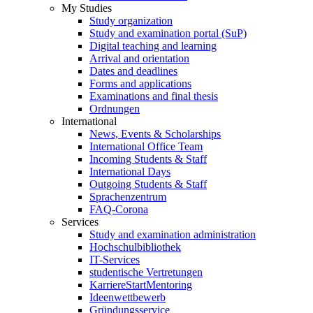
My Studies
Study organization
Study and examination portal (SuP)
Digital teaching and learning
Arrival and orientation
Dates and deadlines
Forms and applications
Examinations and final thesis
Ordnungen
International
News, Events & Scholarships
International Office Team
Incoming Students & Staff
International Days
Outgoing Students & Staff
Sprachenzentrum
FAQ-Corona
Services
Study and examination administration
Hochschulbibliothek
IT-Services
studentische Vertretungen
KarriereStartMentoring
Ideenwettbewerb
Gründungsservice