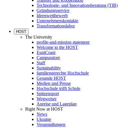
Transfer und Kooperation
Technologie- und Innovationsberatung (TIB)
Gründungsservice
Ideenwettbewerb
Unternehmenskontakte
Transformationslabor
HOST
The University
profile-and-mission statement
Welcome to the HOST
EuniCoast
Campusstore
Staff
Sustainability
familiengerechte Hochschule
Gesunde HOST
Medien und Presse
Hochschule trifft Schule
Spitzensport
Wegweiser
Anreise und Lageplan
Right Now at HOST
News
Ukraine
Veranstaltungen