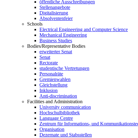
öffentliche Ausschreibungen
Stellenangebote
Digitalisierung
Absolventenfeier
Schools
Electrical Engineering and Computer Science
Mechanical Engineering
Business Studies
Bodies/Representative Bodies
erweiterter Senat
Senat
Rectorate
studentische Vertretungen
Personalräte
Gremienwahlen
Gleichstellung
Inklusion
Anti-discrimination
Facilities and Administration
University communication
Hochschulbibliothek
Language Centre
Zentrum für Informations- und Kommunikationste
Organisation
Dezernate und Stabsstellen