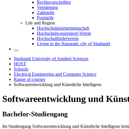
Rechtsvorschriften
Vermietung
Zahlstelle
Poststelle
Life and Region
Hochschulsportgemeinschaft
Hochschulwassersport-Verein
Hochschulförderverein
Living in the Hanseatic city of Stralsund
Stralsund University of Applied Sciences
HOST
Schools
Electrical Engineering and Computer Science
Range of courses
Softwareentwicklung und Künstliche Intelligenz
Soft­wa­reen­twick­lung und Künstli
Bach­e­lor-Stu­di­en­gang
Im Studiengang Softwareentwicklung und Künstliche Intelligenz lerne