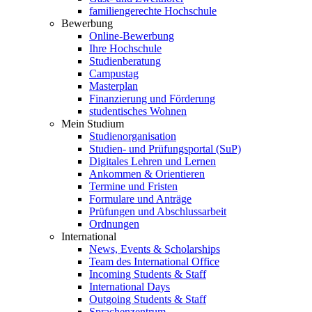
familiengerechte Hochschule
Bewerbung
Online-Bewerbung
Ihre Hochschule
Studienberatung
Campustag
Masterplan
Finanzierung und Förderung
studentisches Wohnen
Mein Studium
Studienorganisation
Studien- und Prüfungsportal (SuP)
Digitales Lehren und Lernen
Ankommen & Orientieren
Termine und Fristen
Formulare und Anträge
Prüfungen und Abschlussarbeit
Ordnungen
International
News, Events & Scholarships
Team des International Office
Incoming Students & Staff
International Days
Outgoing Students & Staff
Sprachenzentrum