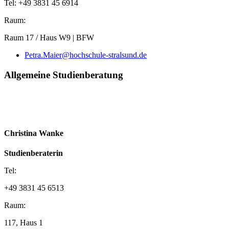
Tel: +49 3831 45 6914
Raum:
Raum 17 / Haus W9 | BFW
Petra.Maier@hochschule-stralsund.de
All­ge­mei­ne Stu­di­en­be­ra­tung
Christina Wanke
Studienberaterin
Tel:
+49 3831 45 6513
Raum:
117, Haus 1