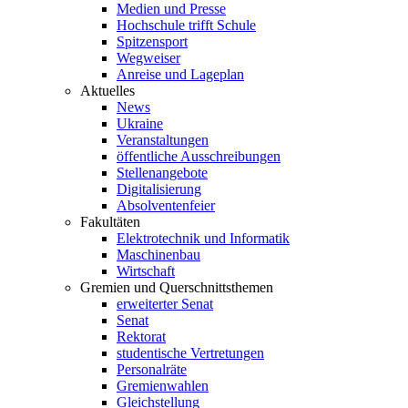
Medien und Presse
Hochschule trifft Schule
Spitzensport
Wegweiser
Anreise und Lageplan
Aktuelles
News
Ukraine
Veranstaltungen
öffentliche Ausschreibungen
Stellenangebote
Digitalisierung
Absolventenfeier
Fakultäten
Elektrotechnik und Informatik
Maschinenbau
Wirtschaft
Gremien und Querschnittsthemen
erweiterter Senat
Senat
Rektorat
studentische Vertretungen
Personalräte
Gremienwahlen
Gleichstellung