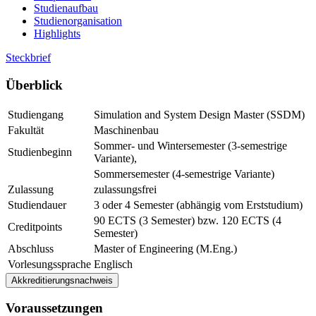
Studienaufbau
Studienorganisation
Highlights
Steckbrief
Über­blick
Studiengang
Simulation and System Design Master (SSDM)
Fakultät
Maschinenbau
Sommer- und Wintersemester (3-semestrige
Studienbeginn
Variante),
Sommersemester (4-semestrige Variante)
Zulassung
zulassungsfrei
Studiendauer
3 oder 4 Semester (abhängig vom Erststudium)
90 ECTS (3 Semester) bzw. 120 ECTS (4
Creditpoints
Semester)
Abschluss
Master of Engineering (M.Eng.)
Vorlesungssprache
Englisch
Akkreditierungsnachweis
Der Studiengang wurde ohne Auflagen vom 01. Oktober 2024 bis
Vor­aus­set­zun­gen