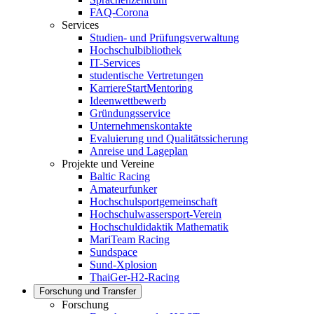
FAQ-Corona
Services
Studien- und Prüfungsverwaltung
Hochschulbibliothek
IT-Services
studentische Vertretungen
KarriereStartMentoring
Ideenwettbewerb
Gründungsservice
Unternehmenskontakte
Evaluierung und Qualitätssicherung
Anreise und Lageplan
Projekte und Vereine
Baltic Racing
Amateurfunker
Hochschulsportgemeinschaft
Hochschulwassersport-Verein
Hochschuldidaktik Mathematik
MariTeam Racing
Sundspace
Sund-Xplosion
ThaiGer-H2-Racing
Forschung und Transfer
Forschung