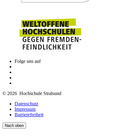
Wel­cher Stu­di­en­typ sind Sie?
Neben der Möglichkeit den Master-Studiengang Simulation and
System Design in Vollzeit zu studieren, kann der Studiengang
alternativ auch als Studium mit vertiefter Praxis oder als
Teilzeitstudium studiert werden. Damit lässt sich das Studium
flexibel auf die persönlichen Bedürfnisse für Familie und Beruf
zuschneiden.
Folge uns auf
Stu­di­um mit ver­tief­ter Pra­xis
Infomieren Sie sich über die Möglichkeiten.
Stu­die­ren in Teil­zeit
© 2026 Hochschule Stralsund
Infomieren Sie sich über die Möglichkeiten.
Datenschutz
Impressum
Barrierefreiheit
Nach oben