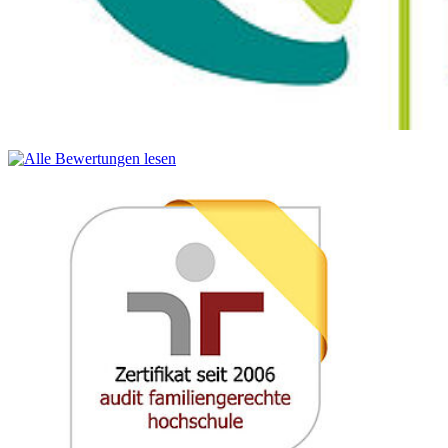
Master's Thesis and Colloquium
Students provide evidence of in-depth theoretical knowledge
beyond the subject-specific knowledge of their first degree. Solution
of complex problems, interdisciplinary approaches for new
questions. Broad analytical skills. Identify trends in engineering and
future demands
Module responsibility: jeweils betreuende Prof. der Fakultät für
Maschinenbau (respective professor at School of Mechanical
Engineering)
Module: SSDM 9000 Master’s Thesis and Colloquium
Scope: 30 ECTS-Punkte
Legende:
ECTS: European Credit Transfer System
SWS: Semesterwochenstunden