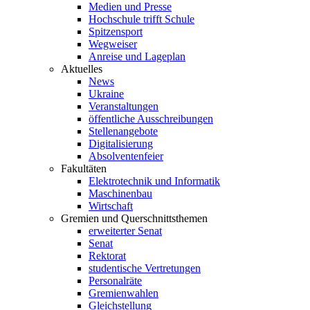
Medien und Presse
Hochschule trifft Schule
Spitzensport
Wegweiser
Anreise und Lageplan
Aktuelles
News
Ukraine
Veranstaltungen
öffentliche Ausschreibungen
Stellenangebote
Digitalisierung
Absolventenfeier
Fakultäten
Elektrotechnik und Informatik
Maschinenbau
Wirtschaft
Gremien und Querschnittsthemen
erweiterter Senat
Senat
Rektorat
studentische Vertretungen
Personalräte
Gremienwahlen
Gleichstellung