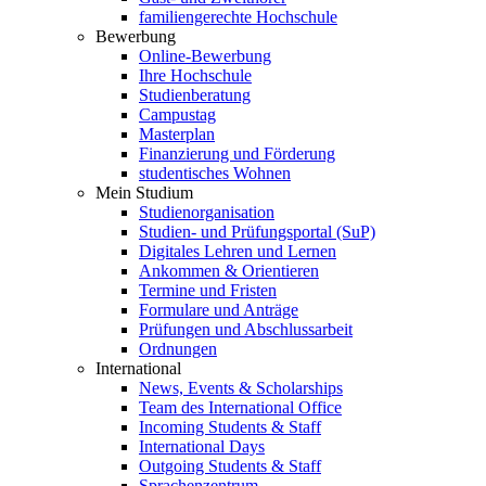
familiengerechte Hochschule
Bewerbung
Online-Bewerbung
Ihre Hochschule
Studienberatung
Campustag
Masterplan
Finanzierung und Förderung
studentisches Wohnen
Mein Studium
Studienorganisation
Studien- und Prüfungsportal (SuP)
Digitales Lehren und Lernen
Ankommen & Orientieren
Termine und Fristen
Formulare und Anträge
Prüfungen und Abschlussarbeit
Ordnungen
International
News, Events & Scholarships
Team des International Office
Incoming Students & Staff
International Days
Outgoing Students & Staff
Sprachenzentrum