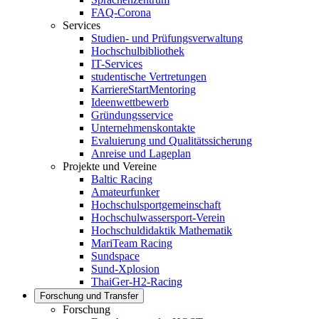
FAQ-Corona
Services
Studien- und Prüfungsverwaltung
Hochschulbibliothek
IT-Services
studentische Vertretungen
KarriereStartMentoring
Ideenwettbewerb
Gründungsservice
Unternehmenskontakte
Evaluierung und Qualitätssicherung
Anreise und Lageplan
Projekte und Vereine
Baltic Racing
Amateurfunker
Hochschulsportgemeinschaft
Hochschulwassersport-Verein
Hochschuldidaktik Mathematik
MariTeam Racing
Sundspace
Sund-Xplosion
ThaiGer-H2-Racing
Forschung und Transfer
Forschung