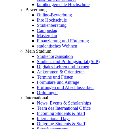
familiengerechte Hochschule
Bewerbung
Online-Bewerbung
Ihre Hochschule
Studienberatung
Campustag
Masterplan
Finanzierung und Förderung
studentisches Wohnen
Mein Studium
Studienorganisation
Studien- und Prüfungsportal (SuP)
Digitales Lehren und Lernen
Ankommen & Orientieren
Termine und Fristen
Formulare und Anträge
Prüfungen und Abschlussarbeit
Ordnungen
International
News, Events & Scholarships
Team des International Office
Incoming Students & Staff
International Days
Outgoing Students & Staff
Sprachenzentrum