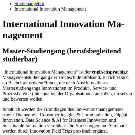
Studienangebot
International Innovation Management
In­ter­na­tio­nal In­no­va­ti­on Ma­
nage­ment
Mas­ter-Stu­di­en­gang (be­rufs­be­glei­tend
stu­dier­bar)
„International Innovation Management“ ist der
englischsprachige
Managementstudiengang der Hochschule Stralsund. Er richtet sich
an Bachelorabsolvent*Innen, die nach Abschluss dieses
Masterstudiengangs Innovationen im Produkt-, Service- und
Prozessbereich (inter-)nationaler Organisationen anstoßen, umsetzen
und bewerten wollen.
Inhaltlich werden die Grundlagen des Innovationsmanagements
sowie Themen wie Consumer Insights & Communication, Digital
Innovation, Data Science & AI for Business Innovation und
Sustainable Innovation vermittelt. Die Vorlesungen und Seminare
werden durch Innovation Field Trips praxisnah ergänzt.