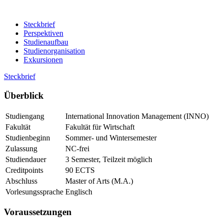
Steckbrief
Perspektiven
Studienaufbau
Studienorganisation
Exkursionen
Steckbrief
Über­blick
Studiengang
International Innovation Management (INNO)
Fakultät
Fakultät für Wirtschaft
Studienbeginn
Sommer- und Wintersemester
Zulassung
NC-frei
Studiendauer
3 Semester, Teilzeit möglich
Creditpoints
90 ECTS
Abschluss
Master of Arts (M.A.)
Vorlesungssprache
Englisch
Vor­aus­set­zun­gen