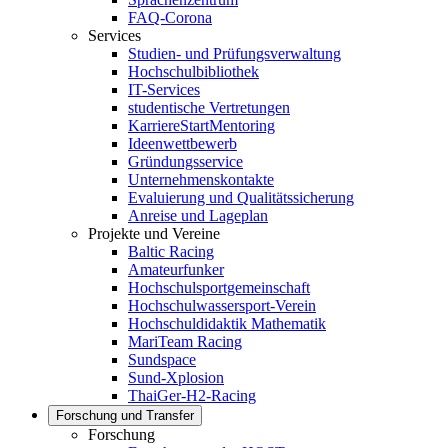
FAQ-Corona
Services
Studien- und Prüfungsverwaltung
Hochschulbibliothek
IT-Services
studentische Vertretungen
KarriereStartMentoring
Ideenwettbewerb
Gründungsservice
Unternehmenskontakte
Evaluierung und Qualitätssicherung
Anreise und Lageplan
Projekte und Vereine
Baltic Racing
Amateurfunker
Hochschulsportgemeinschaft
Hochschulwassersport-Verein
Hochschuldidaktik Mathematik
MariTeam Racing
Sundspace
Sund-Xplosion
ThaiGer-H2-Racing
Forschung und Transfer
Forschung