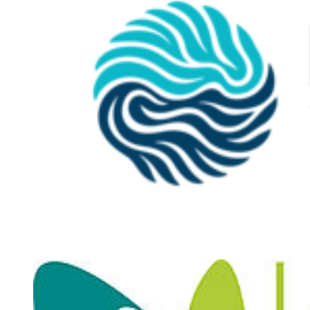
Beauty kann auch Tech sein
Lecturer: Prof. Dr. Novak
Module code: INNOM1400
Contact hours & ECTS points: 4 hours / 6 ECTS points
Delivery: INNOM1410 online lecture (fixed date for half a
day), INNOM1420 Onsite lecture (Fr./Sa.)
Academic Research & Writing
The objectives of this module are to introduce students to the
methods and techniques used in various business fields to provide
the foundations for contemporary empirical analysis of a pre-defined
managerial phenomenon. Students will undertake independent and
critical research on a relevant topic and communicate the research
objectives, methodology, analysis, results and conclusions
effectively both orally and through the production of a written
assignment.
For more details, please refer to the complete
module description
Lecturer: Prof. Dr. Loebnitz
Module code: INNOM1500