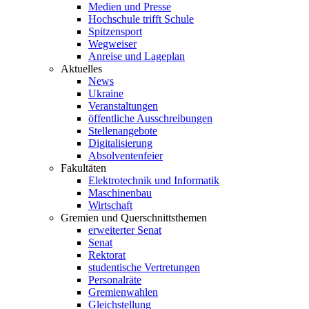
Medien und Presse
Hochschule trifft Schule
Spitzensport
Wegweiser
Anreise und Lageplan
Aktuelles
News
Ukraine
Veranstaltungen
öffentliche Ausschreibungen
Stellenangebote
Digitalisierung
Absolventenfeier
Fakultäten
Elektrotechnik und Informatik
Maschinenbau
Wirtschaft
Gremien und Querschnittsthemen
erweiterter Senat
Senat
Rektorat
studentische Vertretungen
Personalräte
Gremienwahlen
Gleichstellung