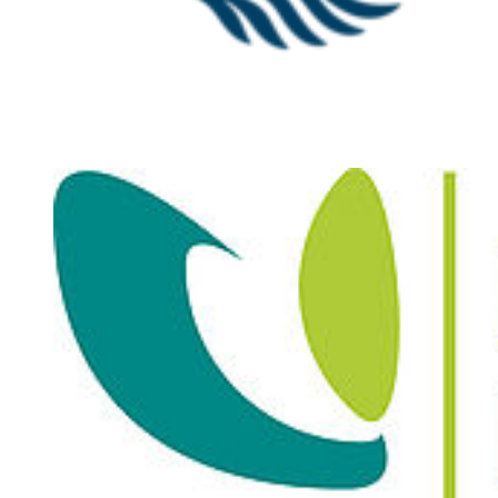
diagnostische und therapeutische Verfahren
Pharmakologie:
Wirkmechanismen der Pharmakodynamik und -kinetik,
Arzneimittelentwicklung und -anwendung
Fächercode: MIMEB2000
Umfang: 6 SWS / 9 ECTS-Punkte
Technisches Englisch
Das Modul erstreckt sich über 2 Semester und führt Sie in die
Besonderheiten der englischen Fachsprache Ihres Studienfaches ein.
Sie lernen und üben, wie Sie im Beruf mit Fachkollegen auf
mündliche und schriftliche Art effektiv auf Englisch kommunizieren
können. Sie üben auch allgemeine akademische Fertigkeiten, z.B.
Präsentieren, sowie das Verstehen englischer Fachliteratur.
Vorkenntnisse in der Allgemeinsprache Englisch auf Abiturniveau
erleichtern Ihnen den Einstieg.
Fächercode: MIMEB2600
Umfang: 4 SWS / 6 ECTS