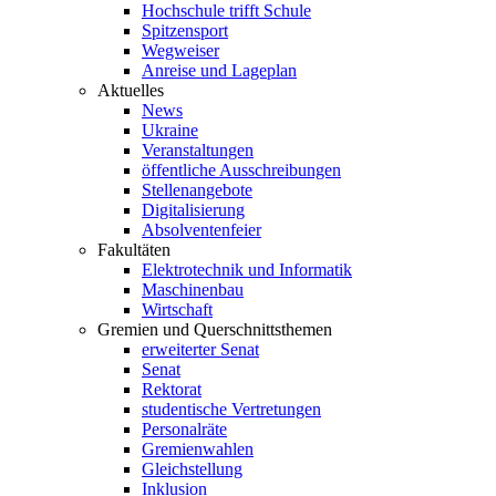
Hochschule trifft Schule
Spitzensport
Wegweiser
Anreise und Lageplan
Aktuelles
News
Ukraine
Veranstaltungen
öffentliche Ausschreibungen
Stellenangebote
Digitalisierung
Absolventenfeier
Fakultäten
Elektrotechnik und Informatik
Maschinenbau
Wirtschaft
Gremien und Querschnittsthemen
erweiterter Senat
Senat
Rektorat
studentische Vertretungen
Personalräte
Gremienwahlen
Gleichstellung
Inklusion