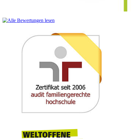
Gesundheitssystem und Epidemiologie
Gesundheitssystem und -ökonomie:
Verständnis des deutschen Gesundheitssystems, seiner Strukturen
und Akteure
Epidemiologie:
Konzepte der klinischen und epidemiologischen Forschung,
Analyse von Studiendesigns und kritische Bewertung von
Studienergebnissen
Fächercode: MIMEB2400
Umfang: 6 SWS / 9 ECTS-Punkte
Programmierungstechnik
Für das Verständnis des Informationsmanagements ist es wichtig, zu
wissen, wie Software funktioniert und wie sie auf Digitalrechnern
ausgeführt wird. Dieses Grundverständnis wird in der
Lehrveranstaltung Programmierungstechnik vermittelt, indem