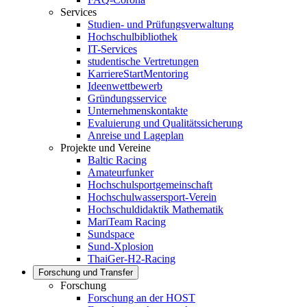
Services
Studien- und Prüfungsverwaltung
Hochschulbibliothek
IT-Services
studentische Vertretungen
KarriereStartMentoring
Ideenwettbewerb
Gründungsservice
Unternehmenskontakte
Evaluierung und Qualitätssicherung
Anreise und Lageplan
Projekte und Vereine
Baltic Racing
Amateurfunker
Hochschulsportgemeinschaft
Hochschulwassersport-Verein
Hochschuldidaktik Mathematik
MariTeam Racing
Sundspace
Sund-Xplosion
ThaiGer-H2-Racing
Forschung und Transfer
Forschung
Forschung an der HOST