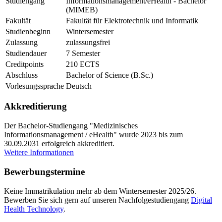
Studiengang
Informationsmanagement/eHealth - Bachelor
(MIMEB)
Fakultät
Fakultät für Elektrotechnik und Informatik
Studienbeginn
Wintersemester
Zulassung
zulassungsfrei
Studiendauer
7 Semester
Creditpoints
210 ECTS
Abschluss
Bachelor of Science (B.Sc.)
Vorlesungssprache
Deutsch
Ak­kre­di­tie­rung
Der Bachelor-Studiengang "Medizinisches
Informationsmanagement / eHealth" wurde 2023 bis zum
30.09.2031 erfolgreich akkreditiert.
Weitere Informationen
Be­wer­bungs­ter­mi­ne
Keine Immatrikulation mehr ab dem Wintersemester 2025/26.
Bewerben Sie sich gern auf unseren Nachfolgestudiengang
Digital
Health Technology
.