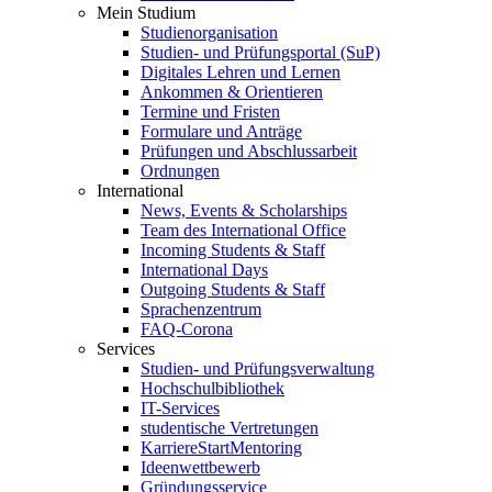
Mein Studium
Studienorganisation
Studien- und Prüfungsportal (SuP)
Digitales Lehren und Lernen
Ankommen & Orientieren
Termine und Fristen
Formulare und Anträge
Prüfungen und Abschlussarbeit
Ordnungen
International
News, Events & Scholarships
Team des International Office
Incoming Students & Staff
International Days
Outgoing Students & Staff
Sprachenzentrum
FAQ-Corona
Services
Studien- und Prüfungsverwaltung
Hochschulbibliothek
IT-Services
studentische Vertretungen
KarriereStartMentoring
Ideenwettbewerb
Gründungsservice