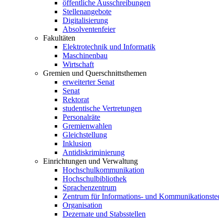
öffentliche Ausschreibungen
Stellenangebote
Digitalisierung
Absolventenfeier
Fakultäten
Elektrotechnik und Informatik
Maschinenbau
Wirtschaft
Gremien und Querschnittsthemen
erweiterter Senat
Senat
Rektorat
studentische Vertretungen
Personalräte
Gremienwahlen
Gleichstellung
Inklusion
Antidiskriminierung
Einrichtungen und Verwaltung
Hochschulkommunikation
Hochschulbibliothek
Sprachenzentrum
Zentrum für Informations- und Kommunikationste
Organisation
Dezernate und Stabsstellen