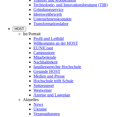
Transfer und Kooperation
Technologie- und Innovationsberatung (TIB)
Gründungsservice
Ideenwettbewerb
Unternehmenskontakte
Transformationslabor
HOST
Im Portrait
Profil und Leitbild
Willkommen an der HOST
EUNICoast
Campusstore
Mitarbeitende
Nachhaltigkeit
familiengerechte Hochschule
Gesunde HOST
Medien und Presse
Hochschule trifft Schule
Spitzensport
Wegweiser
Anreise und Lageplan
Aktuelles
News
Ukraine
Veranstaltungen