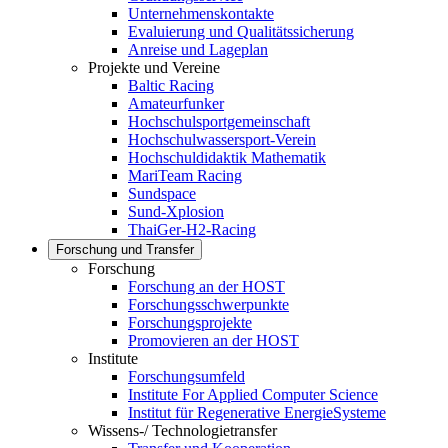
Unternehmenskontakte
Evaluierung und Qualitätssicherung
Anreise und Lageplan
Projekte und Vereine
Baltic Racing
Amateurfunker
Hochschulsportgemeinschaft
Hochschulwassersport-Verein
Hochschuldidaktik Mathematik
MariTeam Racing
Sundspace
Sund-Xplosion
ThaiGer-H2-Racing
Forschung und Transfer
Forschung
Forschung an der HOST
Forschungsschwerpunkte
Forschungsprojekte
Promovieren an der HOST
Institute
Forschungsumfeld
Institute For Applied Computer Science
Institut für Regenerative EnergieSysteme
Wissens-/ Technologietransfer