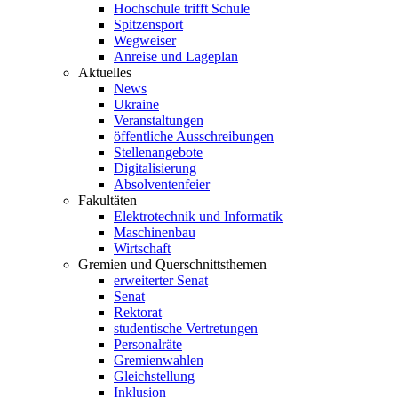
Hochschule trifft Schule
Spitzensport
Wegweiser
Anreise und Lageplan
Aktuelles
News
Ukraine
Veranstaltungen
öffentliche Ausschreibungen
Stellenangebote
Digitalisierung
Absolventenfeier
Fakultäten
Elektrotechnik und Informatik
Maschinenbau
Wirtschaft
Gremien und Querschnittsthemen
erweiterter Senat
Senat
Rektorat
studentische Vertretungen
Personalräte
Gremienwahlen
Gleichstellung
Inklusion