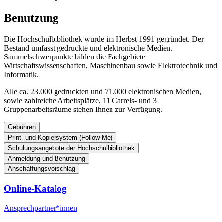
Be­nut­zung
Die Hochschulbibliothek wurde im Herbst 1991 gegründet. Der
Bestand umfasst gedruckte und elektronische Medien.
Sammelschwerpunkte bilden die Fachgebiete
Wirtschaftswissenschaften, Maschinenbau sowie Elektrotechnik und
Informatik.
Alle ca. 23.000 gedruckten und 71.000 elektronischen Medien,
sowie zahlreiche Arbeitsplätze, 11 Carrels- und 3
Gruppenarbeitsräume stehen Ihnen zur Verfügung.
Gebühren
Print- und Kopiersystem (Follow-Me)
Hochschulgebührensatzung
Schulungsangebote der Hochschulbibliothek
Bezahlen von Gebühren
Details zum Drucken/Kopieren/Scannen finden Sie unter
Anmeldung und Benutzung
Studentisches Drucksystem mit Papercut
Bi­blio­theks­füh­rung
Anschaffungsvorschlag
Hochschulgebührensatzung
Anschaffungsvorschlag
An­mel­den
Satzung über die Erhebung von Gebühren, Beiträgen und Entgelten
Format: Führung vor Ort
Online-Katalog
Füllen Sie das Formular mit den Ihnen bekannten Daten aus,
an der Hochschule Stralsund (Hochulgebührensatzung) vom
___________________________________
(*) Pflichtfelder, und senden es ab!
Zielgruppe: Erstsemester
25.09.2025
(PDF)
Ansprechpartner*innen
Name des Bestellers
*
Für die Ausleihe von Medien benötigen Sie einen Benutzerausweis.
Dauer: 15 Minuten
Bezahlen von Gebühren