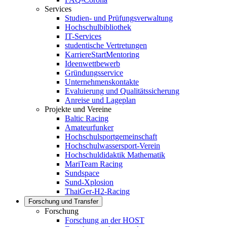
Services
Studien- und Prüfungsverwaltung
Hochschulbibliothek
IT-Services
studentische Vertretungen
KarriereStartMentoring
Ideenwettbewerb
Gründungsservice
Unternehmenskontakte
Evaluierung und Qualitätssicherung
Anreise und Lageplan
Projekte und Vereine
Baltic Racing
Amateurfunker
Hochschulsportgemeinschaft
Hochschulwassersport-Verein
Hochschuldidaktik Mathematik
MariTeam Racing
Sundspace
Sund-Xplosion
ThaiGer-H2-Racing
Forschung und Transfer
Forschung
Forschung an der HOST