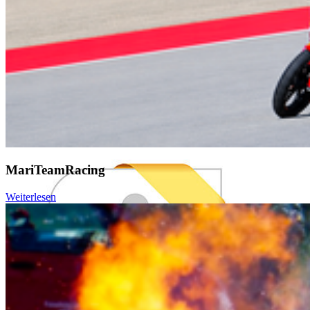
3. HOST-Card
am Gerät registrieren
Dieser Vorgang muss nur
einmalig
durchgeführt werden.
HOST-Card auf den Lesebereich des Druckers legen
Bei einer noch nicht registrierten Karte wird der Loginname
(Kurzlogin z.B. swthadam) und das Passwort
abgefragt. NICHT die Emailadresse verwenden!
Wird bei einer wiederholten Nutzung erneut der Loginname
abegefragt, liegt ein Fehler vor! Bitte in diesem Fall einen der
Printadministratoren kontaktieren.
MariTeamRacing
Weiterlesen
Die HOST-Card kurz an den Leser des Multifunktionsprinters
4. Gerät nutzen
halten oder auflegen. Bei der erstmaligen Benutzung werden Sie
nach dem Benutzernamen und Passwort gefragt, um Ihre Karte mit
HOST-Card zur Authentifizierung auf den Lesebereich des
Ihrem Papercut-Account zu verknüpfen.
Gerätes legen.
Entsprechende Aktion auf dem Display wählen.
Bei einem Druckjob können die zu druckenden Aufträge aus