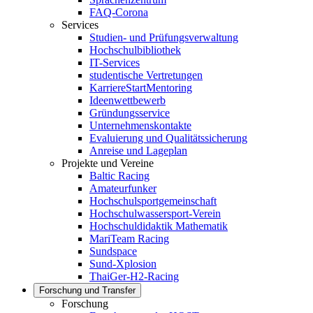
FAQ-Corona
Services
Studien- und Prüfungsverwaltung
Hochschulbibliothek
IT-Services
studentische Vertretungen
KarriereStartMentoring
Ideenwettbewerb
Gründungsservice
Unternehmenskontakte
Evaluierung und Qualitätssicherung
Anreise und Lageplan
Projekte und Vereine
Baltic Racing
Amateurfunker
Hochschulsportgemeinschaft
Hochschulwassersport-Verein
Hochschuldidaktik Mathematik
MariTeam Racing
Sundspace
Sund-Xplosion
ThaiGer-H2-Racing
Forschung und Transfer
Forschung