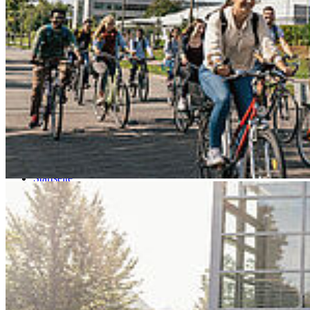
Go to slide 3
Go to slide 4
Go to slide 5
Go to slide 6
Go to slide 7
Go to slide 8
Go to slide 9
Startseite
HOST
Einrichtungen und Verwaltung
Zentrum für Informations- und Kommunikationstechnik
Printsystem
Stu­den­ti­sches Druck­sys­tem mit Pa­per­cut
Achtung!!! Es gibt nur einen Umbucher im Mensavorraum.
Im
Interesse einer besseren allgemeinen Verfügbarkeit wurde der
funktionierende Umbucher jetzt im Mensavorraum aufgestellt. Der