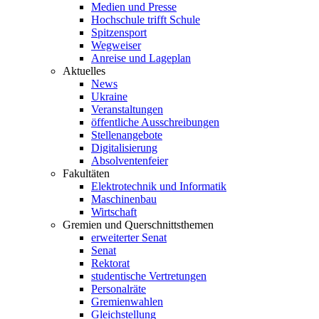
Medien und Presse
Hochschule trifft Schule
Spitzensport
Wegweiser
Anreise und Lageplan
Aktuelles
News
Ukraine
Veranstaltungen
öffentliche Ausschreibungen
Stellenangebote
Digitalisierung
Absolventenfeier
Fakultäten
Elektrotechnik und Informatik
Maschinenbau
Wirtschaft
Gremien und Querschnittsthemen
erweiterter Senat
Senat
Rektorat
studentische Vertretungen
Personalräte
Gremienwahlen
Gleichstellung