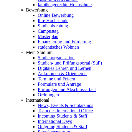
familiengerechte Hochschule
Bewerbung
Online-Bewerbung
Ihre Hochschule
Studienberatung
Campustag
Masterplan
Finanzierung und Förderung
studentisches Wohnen
Mein Studium
Studienorganisation
Studien- und Prüfungsportal (SuP)
Digitales Lehren und Lernen
Ankommen & Orientieren
Termine und Fristen
Formulare und Anträge
Prüfungen und Abschlussarbeit
Ordnungen
International
News, Events & Scholarships
Team des International Office
Incoming Students & Staff
International Days
Outgoing Students & Staff
Sprachenzentrum