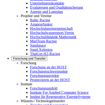
Unternehmenskontakte
Evaluierung und Qualitätssicherung
Anreise und Lageplan
Projekte und Vereine
Baltic Racing
Amateurfunker
Hochschulsportgemeinschaft
Hochschulwassersport-Verein
Hochschuldidaktik Mathematik
MariTeam Racing
Sundspace
Sund-Xplosion
ThaiGer-H2-Racing
Forschung und Transfer
Forschung
Forschung an der HOST
Forschungsschwerpunkte
Forschungsprojekte
Promovieren an der HOST
Institute
Forschungsumfeld
Institute For Applied Computer Science
Institut für Regenerative EnergieSysteme
Wissens-/ Technologietransfer