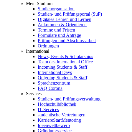
Mein Studium
Studienorganisation
Studien- und Prüfungsportal (SuP)
Digitales Lehren und Lernen
Ankommen & Orientieren
Termine und Fristen
Formulare und Anträge
Prüfungen und Abschlussarbeit
Ordnungen
International
News, Events & Scholarships
Team des International Office
Incoming Students & Staff
International Days
Outgoing Students & Staff
Sprachenzentrum
FAQ-Corona
Services
Studien- und Prüfungsverwaltung
Hochschulbibliothek
IT-Services
studentische Vertretungen
KarriereStartMentoring
Ideenwettbewerb
Gründungsservice