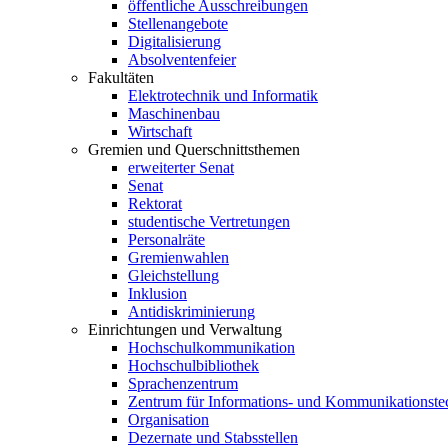
öffentliche Ausschreibungen
Stellenangebote
Digitalisierung
Absolventenfeier
Fakultäten
Elektrotechnik und Informatik
Maschinenbau
Wirtschaft
Gremien und Querschnittsthemen
erweiterter Senat
Senat
Rektorat
studentische Vertretungen
Personalräte
Gremienwahlen
Gleichstellung
Inklusion
Antidiskriminierung
Einrichtungen und Verwaltung
Hochschulkommunikation
Hochschulbibliothek
Sprachenzentrum
Zentrum für Informations- und Kommunikationste
Organisation
Dezernate und Stabsstellen