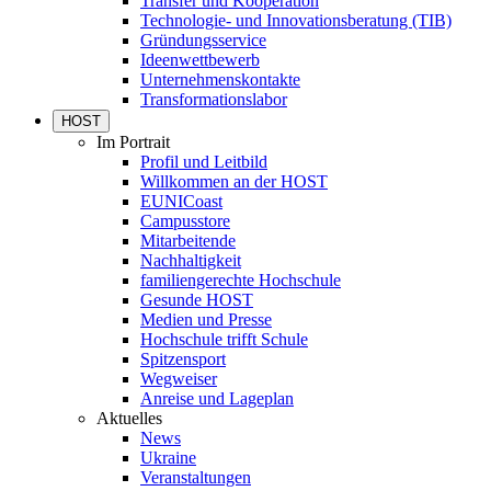
Transfer und Kooperation
Technologie- und Innovationsberatung (TIB)
Gründungsservice
Ideenwettbewerb
Unternehmenskontakte
Transformationslabor
HOST
Im Portrait
Profil und Leitbild
Willkommen an der HOST
EUNICoast
Campusstore
Mitarbeitende
Nachhaltigkeit
familiengerechte Hochschule
Gesunde HOST
Medien und Presse
Hochschule trifft Schule
Spitzensport
Wegweiser
Anreise und Lageplan
Aktuelles
News
Ukraine
Veranstaltungen