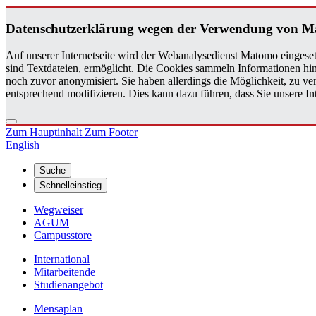
Da­ten­schutz­er­klä­rung wegen der Ver­wen­dung von M
Auf unserer Internetseite wird der Webanalysedienst Matomo eingeset
sind Textdateien, ermöglicht. Die Cookies sammeln Informationen hin
noch zuvor anonymisiert. Sie haben allerdings die Möglichkeit, zu 
entsprechend modifizieren. Dies kann dazu führen, dass Sie unsere 
Zum Hauptinhalt
Zum Footer
English
Suche
Schnelleinstieg
Wegweiser
AGUM
Campusstore
International
Mitarbeitende
Studienangebot
Mensaplan