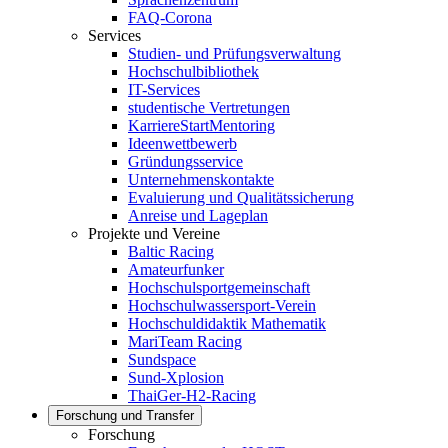
FAQ-Corona
Services
Studien- und Prüfungsverwaltung
Hochschulbibliothek
IT-Services
studentische Vertretungen
KarriereStartMentoring
Ideenwettbewerb
Gründungsservice
Unternehmenskontakte
Evaluierung und Qualitätssicherung
Anreise und Lageplan
Projekte und Vereine
Baltic Racing
Amateurfunker
Hochschulsportgemeinschaft
Hochschulwassersport-Verein
Hochschuldidaktik Mathematik
MariTeam Racing
Sundspace
Sund-Xplosion
ThaiGer-H2-Racing
Forschung und Transfer
Forschung