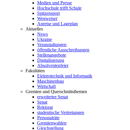
Medien und Presse
Hochschule trifft Schule
Spitzensport
Wegweiser
Anreise und Lageplan
Aktuelles
News
Ukraine
Veranstaltungen
öffentliche Ausschreibungen
Stellenangebote
Digitalisierung
Absolventenfeier
Fakultäten
Elektrotechnik und Informatik
Maschinenbau
Wirtschaft
Gremien und Querschnittsthemen
erweiterter Senat
Senat
Rektorat
studentische Vertretungen
Personalräte
Gremienwahlen
Gleichstellung