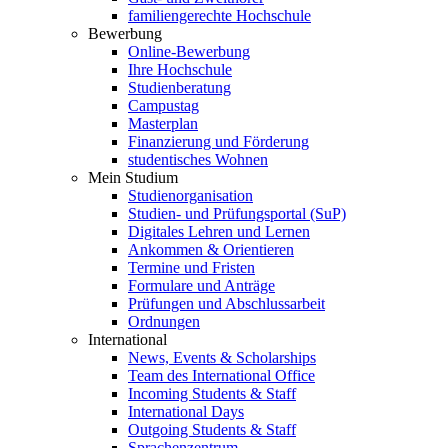
familiengerechte Hochschule
Bewerbung
Online-Bewerbung
Ihre Hochschule
Studienberatung
Campustag
Masterplan
Finanzierung und Förderung
studentisches Wohnen
Mein Studium
Studienorganisation
Studien- und Prüfungsportal (SuP)
Digitales Lehren und Lernen
Ankommen & Orientieren
Termine und Fristen
Formulare und Anträge
Prüfungen und Abschlussarbeit
Ordnungen
International
News, Events & Scholarships
Team des International Office
Incoming Students & Staff
International Days
Outgoing Students & Staff
Sprachenzentrum