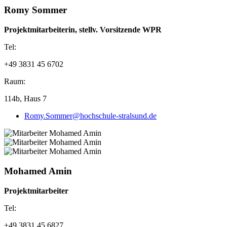
Romy Sommer
Projektmitarbeiterin, stellv. Vorsitzende WPR
Hier finden Sie schon bald unser spannendes Programm für das 33.
Tel:
REGWA-Symposium 2026.
+49 3831 45 6702
Das
33. REGWA Symposium
in Stralsund wird vom
03.11 bis
05.11.2026
stattfinden. Merken Sie sich schon jetzt diesen Termin
Raum:
im Kalender vor.
114b, Haus 7
Beitragsanmeldung 2026
Romy.Sommer@hochschule-stralsund.de
Beitragsanmeldung 2026
Mohamed Amin
Projektmitarbeiter
Tel:
+49 3831 45 6827