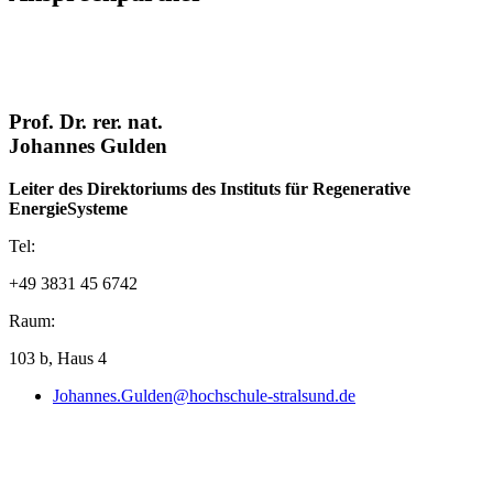
Tagungsband 2006
Tagungsband 2005
Tagungsband 2004
Prof. Dr. rer. nat.
Tagungsband 2003
Johannes Gulden
Leiter des Direktoriums des Instituts für Regenerative
EnergieSysteme
Tel:
+49 3831 45 6742
Raum:
103 b, Haus 4
Johannes.Gulden@hochschule-stralsund.de